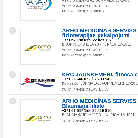
Asaru prospekts 61, JŪRMALA, LV-2008
УСЛУГИ ФИЗИОТЕРАПЕВТА
Количество филиалов:
7
ARHO MEDICĪNAS SERVISS 
2
fizioterapijas pakalpojumi
+371 67 186 055; 22 025 797
BRUŅINIEKU IELA 28 - 7 , RĪGA, LV-1011
УСЛУГИ ФИЗИОТЕРАПЕВТА
Количество филиалов:
1
KRC JAUNĶEMERI, fitnesa c
3
+371 26 646 022, 67 733 545
Kolkas 20, JŪRMALA, JAUNĶEMERI, LV-201
УСЛУГИ ФИЗИОТЕРАПЕВТА
ARHO MEDICĪNAS SERVISS 
4
Blaumaņa filiāle
+371 66 047 155, 26 410 810
BLAUMAŅA IELA 11/13 - 14, RĪGA, LV-1011
УСЛУГИ ФИЗИОТЕРАПЕВТА