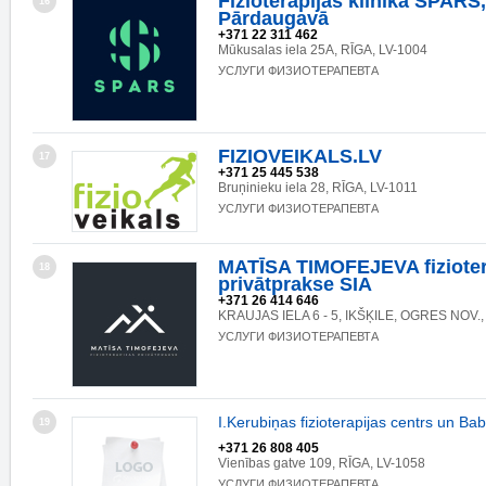
Fizioterapijas klīnika SPARS, 
16
Pārdaugavā
+371 22 311 462
Mūkusalas iela 25A, RĪGA, LV-1004
УСЛУГИ ФИЗИОТЕРАПЕВТА
FIZIOVEIKALS.LV
17
+371 25 445 538
Bruņinieku iela 28, RĪGA, LV-1011
УСЛУГИ ФИЗИОТЕРАПЕВТА
MATĪSA TIMOFEJEVA fizioter
18
privātprakse SIA
+371 26 414 646
KRAUJAS IELA 6 - 5, IKŠĶILE, OGRES NOV.,
УСЛУГИ ФИЗИОТЕРАПЕВТА
I.Kerubiņas fizioterapijas centrs un Ba
19
+371 26 808 405
Vienības gatve 109, RĪGA, LV-1058
УСЛУГИ ФИЗИОТЕРАПЕВТА