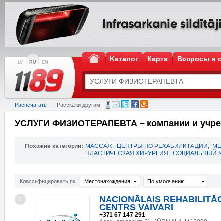
Kаталог
Карта
Вопросы и 
LV
RU
EN
Распечатать
Расскажи другим:
УСЛУГИ ФИЗИОТЕРАПЕВТА – компании и учр
Похожие категории:
МАССАЖ
,
ЦЕНТРЫ ПО РЕХАБИЛИТАЦИИ
,
МЕ
ПЛАСТИЧЕСКАЯ ХИРУРГИЯ
,
СОЦИАЛЬНЫЙ 
Классифицировать по:
Местонахождения
По умолчанию
NACIONĀLAIS REHABILITĀ
1
CENTRS VAIVARI
+371 67 147 291