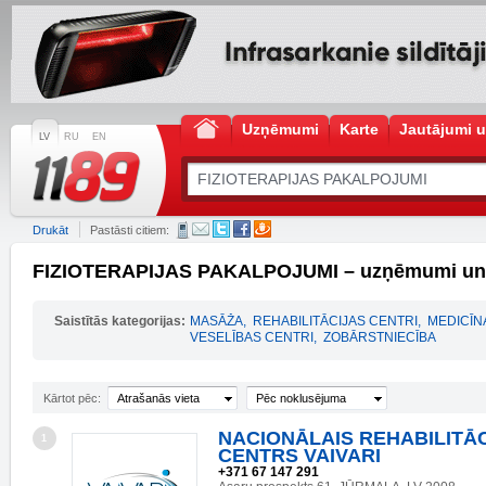
Uzņēmumi
Karte
Jautājumi u
LV
RU
EN
Drukāt
Pastāsti citiem:
FIZIOTERAPIJAS PAKALPOJUMI – uzņēmumi un 
Saistītās kategorijas:
MASĀŽA
,
REHABILITĀCIJAS CENTRI
,
MEDICĪN
VESELĪBAS CENTRI
,
ZOBĀRSTNIECĪBA
Kārtot pēc:
Atrašanās vieta
Pēc noklusējuma
NACIONĀLAIS REHABILITĀ
1
CENTRS VAIVARI
+371 67 147 291