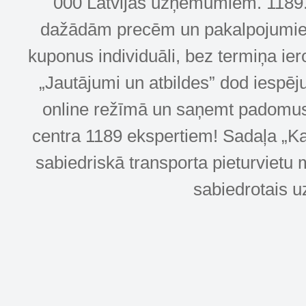
000 Latvijas uzņēmumiem. 1189.lv
dažādām precēm un pakalpojumiem! 
kuponus individuāli, bez termiņa ie
„Jautājumi un atbildes” dod iespēj
online režīmā un saņemt padomus u
centra 1189 ekspertiem! Sadaļa „Kar
sabiedriskā transporta pieturvietu 
sabiedrotais u