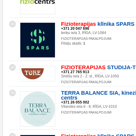
Fizioterapijas
klīnika SPARS
13
+371 20 047 696
Ieriķu iela 3, RĪGA, LV-1084
FIZIOTERAPIJAS PAKALPOJUMI
Filiāļu skaits:
1
FIZIOTERAPIJAS
STUDIJA-T
14
+371 27 765 913
Smilšu iela 2 - 2. st., RĪGA, LV-1050
FIZIOTERAPIJAS PAKALPOJUMI
TERRA BALANCE SIA, kinezi
15
centrs
+371 26 055 002
Vīlandes iela 6 - 8, RĪGA, LV-1010
FIZIOTERAPIJAS PAKALPOJUMI