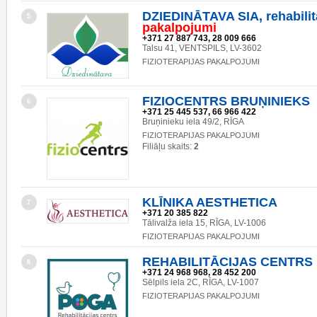
DZIEDINĀTAVA SIA, rehabilit
5
pakalpojumi
+371 27 887 743, 28 009 666
Talsu 41, VENTSPILS, LV-3602
FIZIOTERAPIJAS PAKALPOJUMI
FIZIOCENTRS BRUŅINIEKS
6
+371 25 445 537, 66 966 422
Bruņinieku iela 49/2, RĪGA
FIZIOTERAPIJAS PAKALPOJUMI
Filiāļu skaits:
2
KLĪNIKA AESTHETICA
7
+371 20 385 822
Tālivalža iela 15, RĪGA, LV-1006
FIZIOTERAPIJAS PAKALPOJUMI
REHABILITĀCIJAS CENTRS
8
+371 24 968 968, 28 452 200
Sēlpils iela 2C, RĪGA, LV-1007
FIZIOTERAPIJAS PAKALPOJUMI