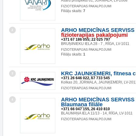
Asaru prospekts 61, JŪRMALA, LV-2008
FIZIOTERAPIJAS PAKALPOJUMI
Filiāļu skaits:
7
ARHO MEDICĪNAS SERVISS 
2
fizioterapijas
pakalpojumi
+371 67 186 055; 22 025 797
BRUŅINIEKU IELA 28 - 7 , RĪGA, LV-1011
FIZIOTERAPIJAS PAKALPOJUMI
Filiāļu skaits:
1
KRC JAUNĶEMERI, fitnesa c
3
+371 26 646 022, 67 733 545
Kolkas 20, JŪRMALA, JAUNĶEMERI, LV-201
FIZIOTERAPIJAS PAKALPOJUMI
ARHO MEDICĪNAS SERVISS 
4
Blaumaņa filiāle
+371 66 047 155, 26 410 810
BLAUMAŅA IELA 11/13 - 14, RĪGA, LV-1011
FIZIOTERAPIJAS PAKALPOJUMI