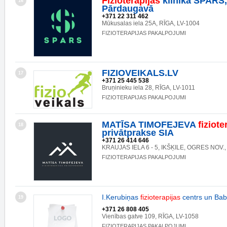
Fizioterapijas
klīnika SPARS, 
16
Pārdaugavā
+371 22 311 462
Mūkusalas iela 25A, RĪGA, LV-1004
FIZIOTERAPIJAS PAKALPOJUMI
FIZIOVEIKALS.LV
17
+371 25 445 538
Bruņinieku iela 28, RĪGA, LV-1011
FIZIOTERAPIJAS PAKALPOJUMI
MATĪSA TIMOFEJEVA
fiziote
18
privātprakse SIA
+371 26 414 646
KRAUJAS IELA 6 - 5, IKŠĶILE, OGRES NOV.,
FIZIOTERAPIJAS PAKALPOJUMI
I.Kerubiņas
fizioterapijas
centrs un Ba
19
+371 26 808 405
Vienības gatve 109, RĪGA, LV-1058
FIZIOTERAPIJAS PAKALPOJUMI