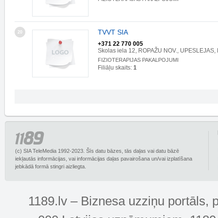
TVVT SIA
20
+371 22 770 005
Skolas iela 12, ROPAŽU NOV., UPESLEJAS, 
FIZIOTERAPIJAS PAKALPOJUMI
Filiāļu skaits:
1
(c) SIA TeleMedia 1992-2023. Šīs datu bāzes, tās daļas vai datu bāzē
iekļautās informācijas, vai informācijas daļas pavairošana un/vai izplatīšana
jebkādā formā stingri aizliegta.
1189.lv – Biznesa uzziņu portāls, 