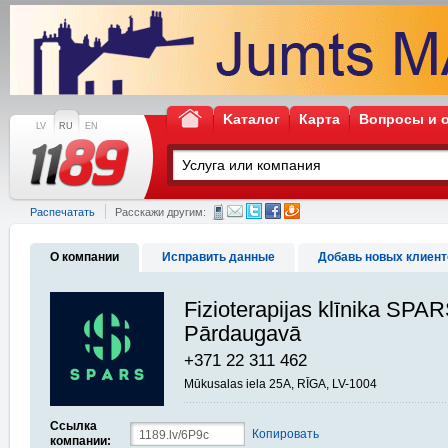
Kаталог
Карта
Вопросы и 
LV
RU
EN
Распечатать
Расскажи другим:
О компании
Исправить данные
Добавь новых клиент
Fizioterapijas klīnika SPARS
Pārdaugavā
+371 22 311 462
Mūkusalas iela 25A, RĪGA, LV-1004
Ссылка
Копировать
компании: