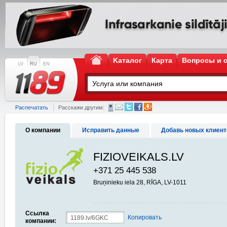
Kаталог
Карта
Вопросы и 
LV
RU
EN
Распечатать
Расскажи другим:
О компании
Исправить данные
Добавь новых клиент
FIZIOVEIKALS.LV
+371 25 445 538
Bruņinieku iela 28, RĪGA, LV-1011
Ссылка
Копировать
компании: