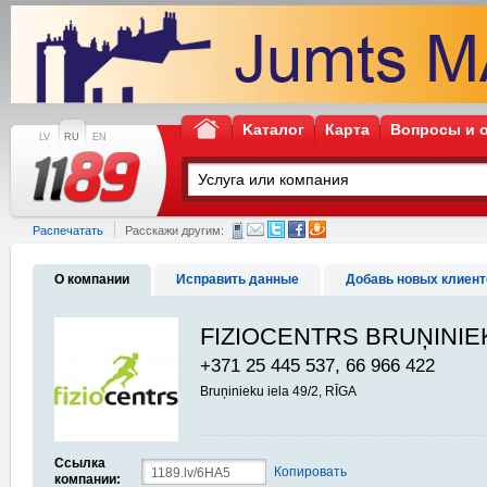
Kаталог
Карта
Вопросы и 
LV
RU
EN
Распечатать
Расскажи другим:
О компании
Исправить данные
Добавь новых клиент
FIZIOCENTRS BRUŅINIE
+371 25 445 537, 66 966 422
Bruņinieku iela 49/2, RĪGA
Ссылка
Копировать
компании: