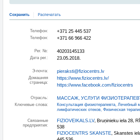
Сохранить
Распечатать
Телефон:
+371 25 445 537
Телефон:
+371 66 966 422
Рег. №:
40203145133
Дата рег.:
23.05.2018.
Э-почта:
pieraksti@fiziocentrs.lv
Домашняя
https://www.fiziocentrs.lv/
страница:
https://www.facebook.com/fiziocentrs
Отрасль:
МАССАЖ
,
УСЛУГИ ФИЗИОТЕРАПЕВ
Ключевые слова:
Консультация физиотерапевта
,
Лечебный 
лимфатических отеков
,
Физическая терапи
FIZIOVEIKALS.LV
, Bruņinieku iela 28, 
Связанные
предприятия:
538
FIZIOCENTRS SKANSTE
, Skanstes ie
445 536