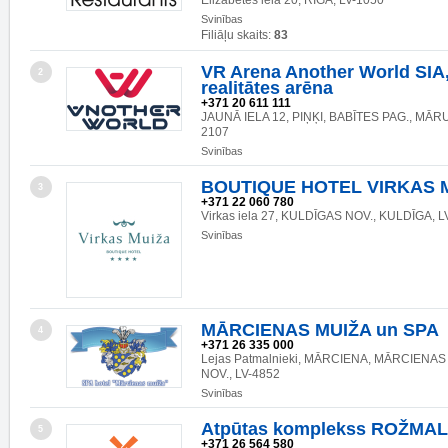
Elizabetes iela 20, RĪGA, LV-1050
Svinības
Filiāļu skaits:
83
VR Arena Another World SIA,
2
realitātes arēna
+371 20 611 111
JAUNĀ IELA 12, PIŅĶI, BABĪTES PAG., MĀR
2107
Svinības
BOUTIQUE HOTEL VIRKAS 
3
+371 22 060 780
Virkas iela 27, KULDĪGAS NOV., KULDĪGA, L
Svinības
MĀRCIENAS MUIŽA un SPA
4
+371 26 335 000
Lejas Patmalnieki, MĀRCIENA, MĀRCIENA
NOV., LV-4852
Svinības
Atpūtas komplekss ROŽMA
5
+371 26 564 580