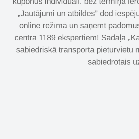
kuponus individuāli, bez termiņa ie
„Jautājumi un atbildes” dod iespēj
online režīmā un saņemt padomus u
centra 1189 ekspertiem! Sadaļa „Kar
sabiedriskā transporta pieturvietu 
sabiedrotais u