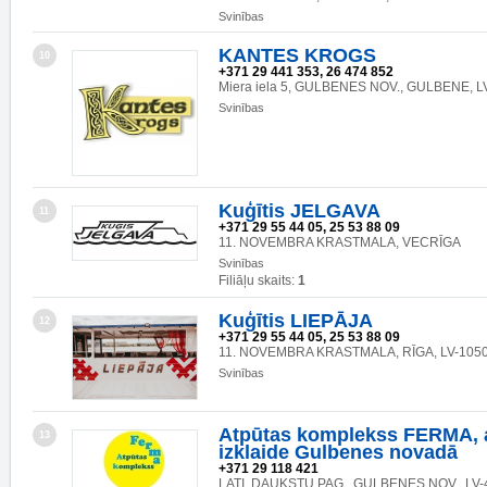
Svinības
KANTES KROGS
10
+371 29 441 353, 26 474 852
Miera iela 5, GULBENES NOV., GULBENE, L
Svinības
Kuģītis JELGAVA
11
+371 29 55 44 05, 25 53 88 09
11. NOVEMBRA KRASTMALA, VECRĪGA
Svinības
Filiāļu skaits:
1
Kuģītis LIEPĀJA
12
+371 29 55 44 05, 25 53 88 09
11. NOVEMBRA KRASTMALA, RĪGA, LV-105
Svinības
Atpūtas komplekss FERMA, 
13
izklaide Gulbenes novadā
+371 29 118 421
LATI, DAUKSTU PAG., GULBENES NOV., LV-