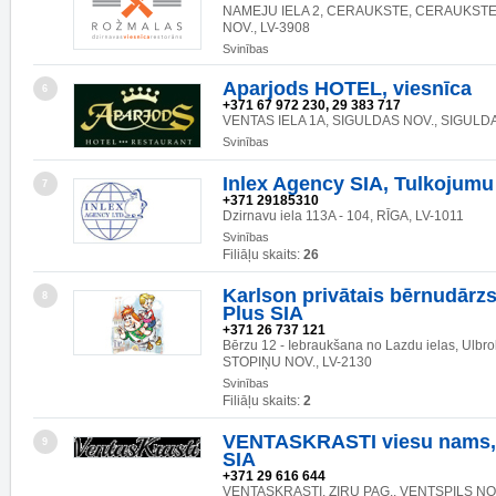
NAMEJU IELA 2, CERAUKSTE, CERAUKSTE
NOV., LV-3908
Svinības
Aparjods HOTEL, viesnīca
6
+371 67 972 230, 29 383 717
VENTAS IELA 1A, SIGULDAS NOV., SIGULDA
Svinības
Inlex Agency SIA, Tulkojumu 
7
+371 29185310
Dzirnavu iela 113A - 104, RĪGA, LV-1011
Svinības
Filiāļu skaits:
26
Karlson privātais bērnudārzs
8
Plus SIA
+371 26 737 121
Bērzu 12 - Iebraukšana no Lazdu ielas, Ulb
STOPIŅU NOV., LV-2130
Svinības
Filiāļu skaits:
2
VENTASKRASTI viesu nams, 
9
SIA
+371 29 616 644
VENTASKRASTI, ZIRU PAG., VENTSPILS NOV