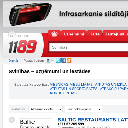
Uzņēmumi
Karte
Jautājumi u
LV
RU
EN
Drukāt
Pastāsti citiem:
Svinības – uzņēmumi un iestādes
Saistītās kategorijas:
VIESNĪCAS, VIESU MĀJAS
,
ATPŪTAS UN IZKLA
ATPŪTAS UN SPORTA BĀZES
,
ATRAKCIJU PARK
KONDITOREJAS
Kārtot pēc:
Atrašanās vieta
Pēc noklusējuma
BALTIC RESTAURANTS LATV
1
+371 67 205 599