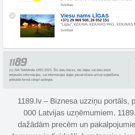
Svinības
Viesu nams LĪGAS
14
+371 29 969 500, 26 552 151
"Līgas", ĶEKAVA, ĶEKAVAS PAG., ĶEKAVAS 
Svinības
(c) SIA TeleMedia 1992-2023. Šīs datu bāzes, tās daļas vai datu bāzē
iekļautās informācijas, vai informācijas daļas pavairošana un/vai izplatīšana
jebkādā formā stingri aizliegta.
1189.lv – Biznesa uzziņu portāls, 
000 Latvijas uzņēmumiem. 1189.lv
dažādām precēm un pakalpojumiem! 