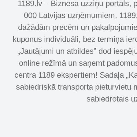
1189.lv – Biznesa uzziņu portāls, 
000 Latvijas uzņēmumiem. 1189.lv
dažādām precēm un pakalpojumiem! 
kuponus individuāli, bez termiņa ie
„Jautājumi un atbildes” dod iespēj
online režīmā un saņemt padomus u
centra 1189 ekspertiem! Sadaļa „Kar
sabiedriskā transporta pieturvietu 
sabiedrotais u