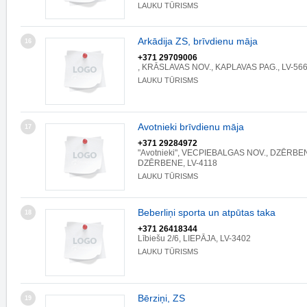
LAUKU TŪRISMS
Arkādija ZS, brīvdienu māja
16
+371 29709006
, KRĀSLAVAS NOV., KAPLAVAS PAG., LV-56
LAUKU TŪRISMS
Avotnieki brīvdienu māja
17
+371 29284972
"Avotnieki", VECPIEBALGAS NOV., DZĒRBE
DZĒRBENE, LV-4118
LAUKU TŪRISMS
Beberliņi sporta un atpūtas taka
18
+371 26418344
Lībiešu 2/6, LIEPĀJA, LV-3402
LAUKU TŪRISMS
Bērziņi, ZS
19