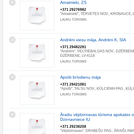
Amatnieki, ZS
12
+371 29276982
"Amatnieki", TĒRVETES NOV., KROŅAUCE, 
LAUKU TŪRISMS
Andrēni viesu māja, Andrēni K, SIA
13
+371 29482291
"Andrēni", VECPIEBALGAS NOV., DZĒRBEN
DZĒRBENE, LV-4118
LAUKU TŪRISMS
Apsīši brīvdienu māja
14
+371 29421081
"Apsīši", TALSU NOV., ĶŪĻCIEMA PAG., ĶŪĻI
LAUKU TŪRISMS
Āraišu vējdzirnavas tūrisma apskates o
15
Dzirnavniece IU
+371 29238208
"Vējdzirnavas", DRABEŠU PAG., ĀRAIŠI, AM