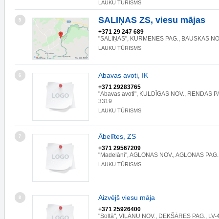
LAUKU TŪRISMS
SALIŅAS ZS, viesu mājas
5
+371 29 247 689
"SALIŅAS", KURMENES PAG., BAUSKAS NOV
LAUKU TŪRISMS
Abavas avoti, IK
6
+371 29283765
"Abavas avoti", KULDĪGAS NOV., RENDAS P
3319
LAUKU TŪRISMS
Ābelītes, ZS
7
+371 29567209
"Madelāni", AGLONAS NOV., AGLONAS PAG.
LAUKU TŪRISMS
Aizvējš viesu māja
8
+371 25926400
"Soltā", VIĻĀNU NOV., DEKŠĀRES PAG., LV-