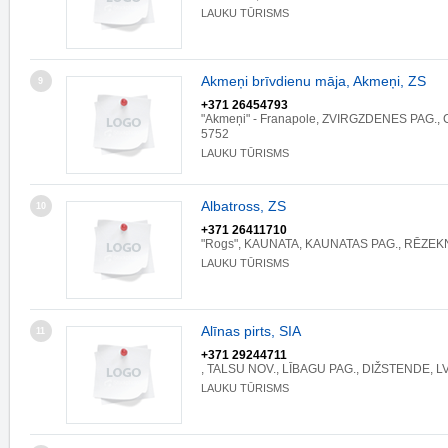
LAUKU TŪRISMS
Akmeņi brīvdienu māja, Akmeņi, ZS
9
+371 26454793
"Akmeņi" - Franapole, ZVIRGZDENES PAG., 
5752
LAUKU TŪRISMS
Albatross, ZS
10
+371 26411710
"Rogs", KAUNATA, KAUNATAS PAG., RĒZEKN
LAUKU TŪRISMS
Alīnas pirts, SIA
11
+371 29244711
, TALSU NOV., LĪBAGU PAG., DIŽSTENDE, L
LAUKU TŪRISMS