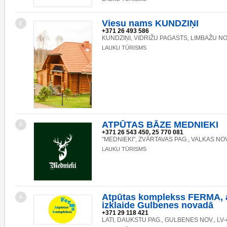
Viesu nams KUNDZIŅI
2
+371 26 493 586
KUNDZIŅI, VIDRIŽU PAGASTS, LIMBAŽU NO
LAUKU TŪRISMS
ATPŪTAS BĀZE MEDNIEKI
3
+371 26 543 450, 25 770 081
"MEDNIEKI", ZVĀRTAVAS PAG., VALKAS NOV.
LAUKU TŪRISMS
Atpūtas komplekss FERMA, 
4
izklaide Gulbenes novadā
+371 29 118 421
LATI, DAUKSTU PAG., GULBENES NOV., LV-