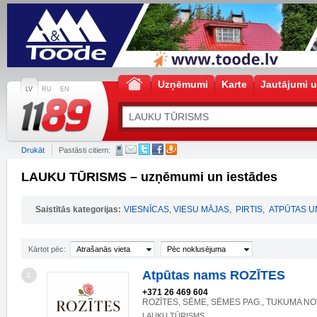
Uzņēmumi
Karte
Jautājumi u
LV
RU
EN
Drukāt
Pastāsti citiem:
LAUKU TŪRISMS – uzņēmumi un iestādes
Saistītās kategorijas:
VIESNĪCAS, VIESU MĀJAS
,
PIRTIS
,
ATPŪTAS U
Kārtot pēc:
Atrašanās vieta
Pēc noklusējuma
Atpūtas nams ROZĪTES
1
+371 26 469 604
ROZĪTES, SĒME, SĒMES PAG., TUKUMA NOV
LAUKU TŪRISMS