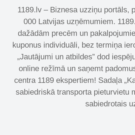
1189.lv – Biznesa uzziņu portāls, 
000 Latvijas uzņēmumiem. 1189.lv
dažādām precēm un pakalpojumiem! 
kuponus individuāli, bez termiņa ie
„Jautājumi un atbildes” dod iespēj
online režīmā un saņemt padomus u
centra 1189 ekspertiem! Sadaļa „Kar
sabiedriskā transporta pieturvietu 
sabiedrotais u