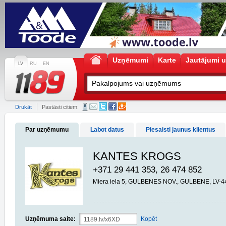
Uzņēmumi
Karte
Jautājumi u
LV
RU
EN
Drukāt
Pastāsti citiem:
Par uzņēmumu
Labot datus
Piesaisti jaunus klientus
KANTES KROGS
+371 29 441 353, 26 474 852
Miera iela 5, GULBENES NOV., GULBENE, LV-4
Uzņēmuma saite:
Kopēt