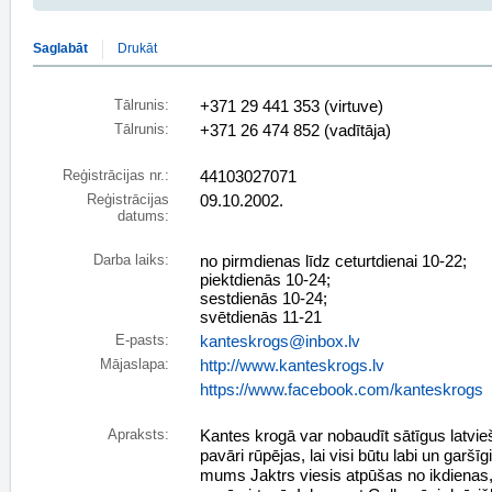
Saglabāt
Drukāt
Tālrunis:
+371 29 441 353 (virtuve)
Tālrunis:
+371 26 474 852 (vadītāja)
Reģistrācijas nr.:
44103027071
Reģistrācijas
09.10.2002.
datums:
Darba laiks:
no pirmdienas līdz ceturtdienai 10-22;
piektdienās 10-24;
sestdienās 10-24;
svētdienās 11-21
E-pasts:
kanteskrogs@inbox.lv
Mājaslapa:
http://www.kanteskrogs.lv
https://www.facebook.com/kanteskrogs
Apraksts:
Kantes krogā var nobaudīt sātīgus latvi
pavāri rūpējas, lai visi būtu labi un garšī
mums Jaktrs viesis atpūšas no ikdienas,