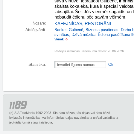
savā virtuvē. Iebraucot Gulbenē, ir brīnišķ
skaistā koka ēkā, kurā ir speciāli veidot
labsajūtai. Šeit Jūs vienmēr sagaidīs un 
nobaudīt ēdienu pēc savām vēlmēm.
Nozare:
KAFEJNĪCAS, RESTORĀNI
Atslēgvārdi:
Banketi Gulbenē
,
Biznesa pusdienas
,
Darba b
svinības
,
Dzīvā mūzika
,
Ēdienu pasūtīšana l
Vairāk
Pēdējās izmaiņas uzņēmuma datos: 26.06.2026.
Statistika:
Ok
(c) SIA TeleMedia 1992-2023. Šīs datu bāzes, tās daļas vai datu bāzē
iekļautās informācijas, vai informācijas daļas pavairošana un/vai izplatīšana
jebkādā formā stingri aizliegta.