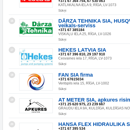
+371 67 364 754, 67 530 063
KATLAKALNA IELA 9, RĪGA, LV-1073
Sūkņi
DĀRZA TEHNIKA SIA, HUS
16
veikals-serviss
+371 67 385184
VISKAĻU IELA 25, RĪGA, LV-1026
Sūkņi
HEKES LATVIA SIA
17
+371 67 396 810, 29 197 910
Cesvaines iela 17, RĪGA, LV-1073
Sūkņi
FAN SIA firma
18
+371 67615034
Ventspils iela 15, RĪGA, LV-1002
Sūkņi
AT METER SIA, apkures risi
19
+371 25 620 975, 23 239 667
GRAUDU IELA 9A, KULDĪGA, KULDĪGAS NOV
Sūkņi
HANSA FLEX HIDRAULIKA S
20
+371 67 395 534