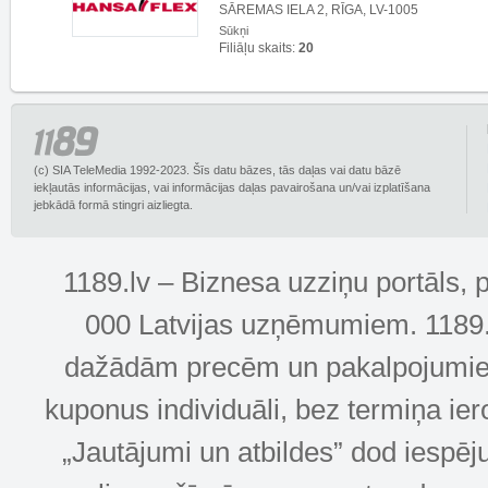
SĀREMAS IELA 2, RĪGA, LV-1005
Sūkņi
Filiāļu skaits:
20
(c) SIA TeleMedia 1992-2023. Šīs datu bāzes, tās daļas vai datu bāzē
iekļautās informācijas, vai informācijas daļas pavairošana un/vai izplatīšana
jebkādā formā stingri aizliegta.
1189.lv – Biznesa uzziņu portāls, 
000 Latvijas uzņēmumiem. 1189.lv
dažādām precēm un pakalpojumiem! 
kuponus individuāli, bez termiņa ie
„Jautājumi un atbildes” dod iespēj