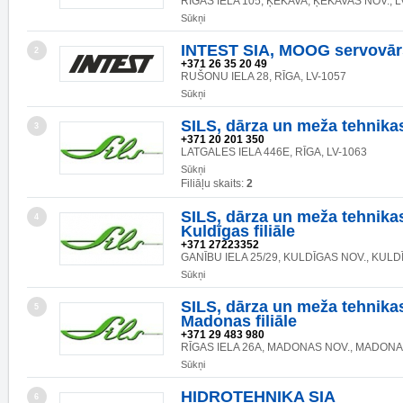
RĪGAS IELA 105, ĶEKAVA, ĶEKAVAS NOV., L
Sūkņi
INTEST SIA, MOOG servovār
2
+371 26 35 20 49
RUŠONU IELA 28, RĪGA, LV-1057
Sūkņi
SILS, dārza un meža tehnika
3
+371 20 201 350
LATGALES IELA 446E, RĪGA, LV-1063
Sūkņi
Filiāļu skaits:
2
SILS, dārza un meža tehnikas
4
Kuldīgas filiāle
+371 27223352
GANĪBU IELA 25/29, KULDĪGAS NOV., KULDĪ
Sūkņi
SILS, dārza un meža tehnikas
5
Madonas filiāle
+371 29 483 980
RĪGAS IELA 26A, MADONAS NOV., MADONA,
Sūkņi
HIDROTEHNIKA SIA
6