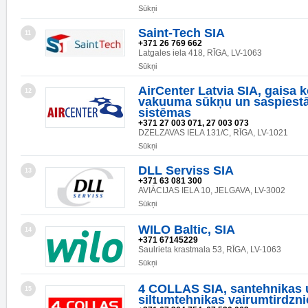
Sūkņi
Saint-Tech SIA
11
+371 26 769 662
Latgales iela 418, RĪGA, LV-1063
Sūkņi
AirCenter Latvia SIA, gaisa 
12
vakuuma sūkņu un saspiestā
sistēmas
+371 27 003 071, 27 003 073
DZELZAVAS IELA 131/C, RĪGA, LV-1021
Sūkņi
DLL Serviss SIA
13
+371 63 081 300
AVIĀCIJAS IELA 10, JELGAVA, LV-3002
Sūkņi
WILO Baltic, SIA
14
+371 67145229
Saulrieta krastmala 53, RĪGA, LV-1063
Sūkņi
4 COLLAS SIA, santehnikas 
15
siltumtehnikas vairumtirdzni