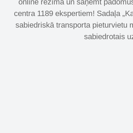
online režīmā un saņemt padomus u
centra 1189 ekspertiem! Sadaļa „Kar
sabiedriskā transporta pieturvietu 
sabiedrotais u