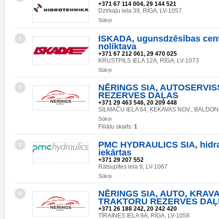
+371 67 114 004, 29 144 521
Dzirkaļu iela 39, RĪGA, LV-1057
Sūkņi
ISKADA, ugunsdzēsības centr
7
noliktava
+371 67 212 061, 29 470 025
KRUSTPILS IELA 12A, RĪGA, LV-1073
Sūkņi
NĒRINGS SIA, AUTOSERVIS
8
REZERVES DAĻAS
+371 29 463 546, 20 209 448
SILMAČU IELA 64, ĶEKAVAS NOV., BALDONE
Sūkņi
Filiāļu skaits:
1
PMC HYDRAULICS SIA, hidra
9
iekārtas
+371 29 207 552
Rātsupītes iela 9, LV-1067
Sūkņi
NĒRINGS SIA, AUTO, KRAV
10
TRAKTORU REZERVES DAĻ
+371 26 188 242, 20 242 420
TĪRAINES IELA 9A, RĪGA, LV-1058