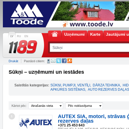
Uzņēmumi
Karte
Jautājumi u
LV
RU
EN
Drukāt
Pastāsti citiem:
Sūkņi – uzņēmumi un iestādes
Saistītās kategorijas:
SŪKŅI, PUMPJI, VENTĪĻI
,
DĀRZA TEHNIKA
,
HID
APKURES SISTĒMAS
,
AUTO REZERVES DAĻA
Kārtot pēc:
Atrašanās vieta
Pēc noklusējuma
AUTEX SIA, motori, strāvas ģ
1
rezerves daļas
+371 25 453 643