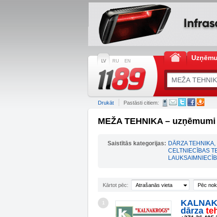
Uzņēm
LV
RU
EN
Drukāt
Pastāsti citiem:
MEŽA TEHNIKA – uzņēmumi 
Saistītās kategorijas:
DĀRZA TEHNIKA
,
CELTNIECĪBAS T
LAUKSAIMNIECĪ
Kārtot pēc:
Atrašanās vieta
Pēc nok
KALNAKR
1
dārza
te