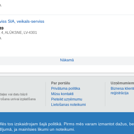
A
iss SIA, veikals-serviss
49
a 4, ALŪKSNE, LV-4301
A
Nākamā
Par portālu
Uzņēmumie
Privātuma politika
Biznesa klient
reģistrācija
Mūsu kontakti
daļas vai datu bāzē
irošana un/vai izplatīšana
Pieteikt uzņēmumu
Lietošanas noteikumi
 informāciju par vairāk nekā 90 000 Latvijas uzņēmumiem. 1189.lv sadaļā kuponi ir pieejami
 Mēs tos izskaidrojam šajā politikā. Pirms mēs varam izmantot dažus, be
nus individuāli, bez termiņa ierobežojumiem un kolektīvās ažiotāžās! Sadaļa „Jautājumi un atbi
adījumā, ja mainīsies likumi un noteikumi.
un atbildes no portāla lietotājiem un zvanu centra 1189 ekspertiem! Sadaļa „Karte’ – ērtai un