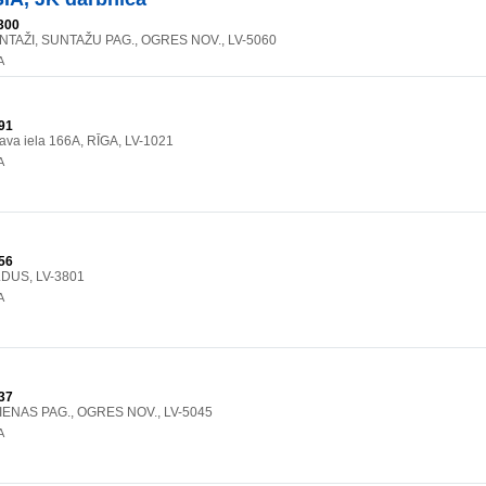
300
SUNTAŽI, SUNTAŽU PAG., OGRES NOV., LV-5060
A
91
ava iela 166A, RĪGA, LV-1021
A
56
LDUS, LV-3801
A
37
IENAS PAG., OGRES NOV., LV-5045
A