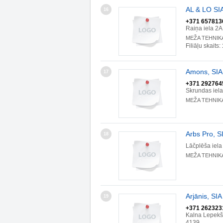
AL & LO SI
16
+371 657813
Raiņa iela 2
MEŽA TEHNIK
Filiāļu skaits:
Amons, SIA
17
+371 292764
Skrundas iel
MEŽA TEHNIK
Arbs Pro, S
18
Lāčplēša iela
MEŽA TEHNIK
Arjānis, SIA
19
+371 262323
Kalna Lepekš
4139