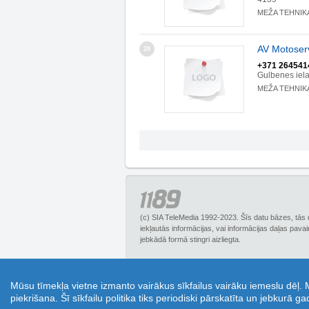
MEŽA TEHNIK
AV Motoserv
20
+371 264541
Gulbenes iel
MEŽA TEHNIK
(c) SIA TeleMedia 1992-2023. Šīs datu bāzes, tās 
iekļautās informācijas, vai informācijas daļas pava
jebkādā formā stingri aizliegta.
1189.lv – Biznesa uzziņu portāls, piedāvā plašu
Mūsu tīmekļa vietne izmanto vairākus sīkfailus vairāku iemeslu dēļ.
Tā ir lieliska iespēja ietaupīt un izmantot kupo
piekrišana. Šī sīkfailu politika tiks periodiski pārskatīta un jebkurā g
jautājumus online režīmā un saņemt padomus 