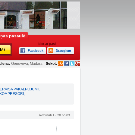
iņas pasaulē
Ieiet ar pasi
lēt
Facebook
Draugiem
diena:
Genoveva, Madara
Sekot:
ERVISA PAKALPOJUMI
,
KOMPRESORI
,
Rezultāti 1 - 20 no 83