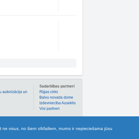
m
Sadarbības partneri
u autorizācija un
Rīgas cirks
Balvu novada dome
Izdevniecība Auseklis
Visi partneri
 atlaižu kuponi dažādām precēm un pakalpojumiem!
t ne visus, no šiem sīkfailiem, mums ir nepieciešama jūsu
ldes” dod iespēju katram 1189.lv lietotājam uzdot
 parocīgai dažādu objektu, t.sk. sabiedriskā