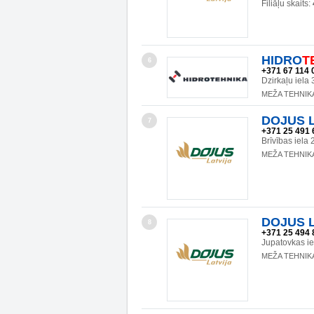
Filiāļu skaits:
HIDRO
T
6
+371 67 114 
Dzirkaļu iela
MEŽA TEHNIK
DOJUS La
7
+371 25 491 
Brīvības iela
MEŽA TEHNIK
DOJUS La
8
+371 25 494 
Jupatovkas i
MEŽA TEHNIK