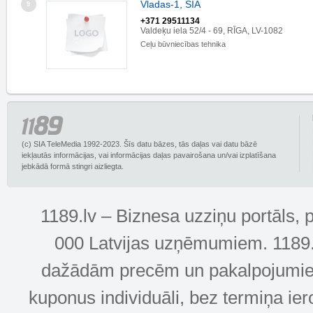
Vladas-1, SIA
9
+371 29511134
Valdeķu iela 52/4 - 69, RĪGA, LV-1082
Ceļu būvniecības tehnika
(c) SIA TeleMedia 1992-2023. Šīs datu bāzes, tās daļas vai datu bāzē
iekļautās informācijas, vai informācijas daļas pavairošana un/vai izplatīšana
jebkādā formā stingri aizliegta.
1189.lv – Biznesa uzziņu portāls, 
000 Latvijas uzņēmumiem. 1189.lv
dažādām precēm un pakalpojumiem! 
kuponus individuāli, bez termiņa ie