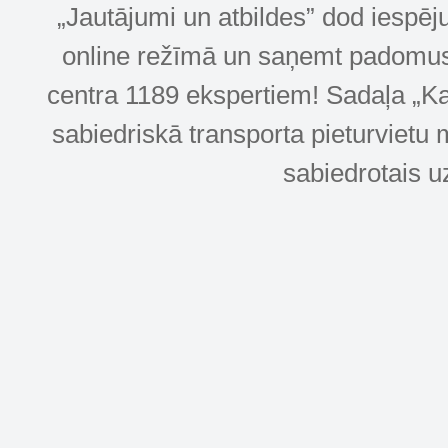
„Jautājumi un atbildes” dod iespēj
online režīmā un saņemt padomus u
centra 1189 ekspertiem! Sadaļa „Kar
sabiedriskā transporta pieturvietu 
sabiedrotais u