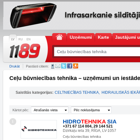
Uzņēmumi
Karte
Jautājumi u
LV
RU
EN
Drukāt
Pastāsti citiem:
Ceļu būvniecības tehnika – uzņēmumi un iestād
Saistītās kategorijas:
CELTNIECĪBAS TEHNIKA
,
HIDRAULISKĀS IEKĀ
Kārtot pēc:
Atrašanās vieta
Pēc noklusējuma
HIDRO
TEHNIKA
SIA
1
+371 67 114 004, 29 144 521
Dzirkaļu iela 39, RĪGA, LV-1057
Ceļu būvniecības tehnika