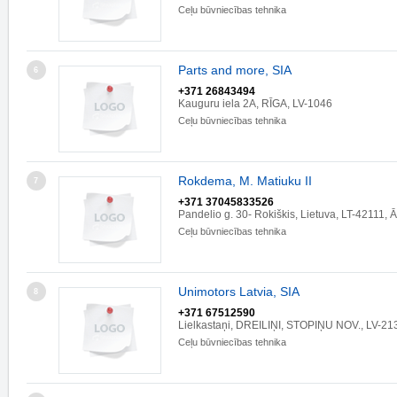
Ceļu būvniecības tehnika
Parts and more, SIA
6
+371 26843494
Kauguru iela 2A, RĪGA, LV-1046
Ceļu būvniecības tehnika
Rokdema, M. Matiuku II
7
+371 37045833526
Pandelio g. 30- Rokiškis, Lietuva, LT-42111
Ceļu būvniecības tehnika
Unimotors Latvia, SIA
8
+371 67512590
Lielkastaņi, DREILIŅI, STOPIŅU NOV., LV-21
Ceļu būvniecības tehnika