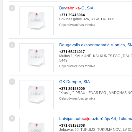
Būv
tehnika
-G, SIA
2
+371 29418064
Brīvības gatve 326, RĪGA, LV-1006
Ceļu būvniecības tehnika
Daugavpils eksperimentālā rūpnīca, SI
3
+371 65474017
Muitas 1, KALKŪNE, KALKŪNES PAG., DAUG
5449
Ceļu būvniecības tehnika
GK Dumper, SIA
4
+371 29158009
"Krastiņi", PRAULIENAS PAG., MADONAS NO
Ceļu būvniecības tehnika
Latvijas auto
ceļu
uzturētājs AS, Tuku
5
+371 63182308
Jelgavas 20, TUKUMS, TUKUMA NOV., LV-3