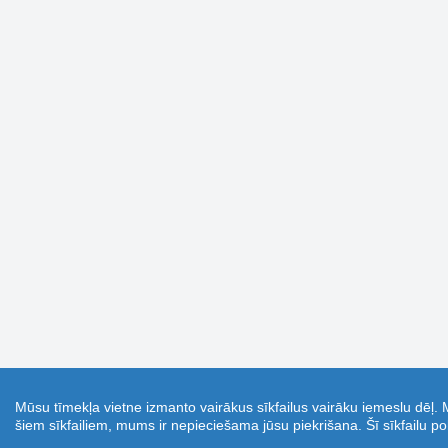
Mūsu tīmekļa vietne izmanto vairākus sīkfailus vairāku iemeslu dēļ. 
šiem sīkfailiem, mums ir nepieciešama jūsu piekrišana. Šī sīkfailu pol