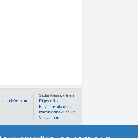
m
Sadarbības partneri
u autorizācija un
Rīgas cirks
Balvu novada dome
Izdevniecība Auseklis
Visi partneri
 atlaižu kuponi dažādām precēm un pakalpojumiem!
t ne visus, no šiem sīkfailiem, mums ir nepieciešama jūsu