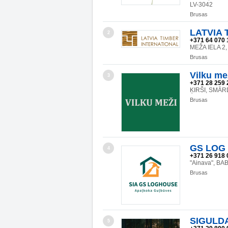
LV-3042
Brusas
LATVIA 
2
+371 64 070 
MEŽA IELA 2,
Brusas
Vilku me
3
+371 28 259 
ĶIRŠI, SMĀR
Brusas
GS LOG 
4
+371 26 918 
"Ainava", BA
Brusas
SIGULD
5