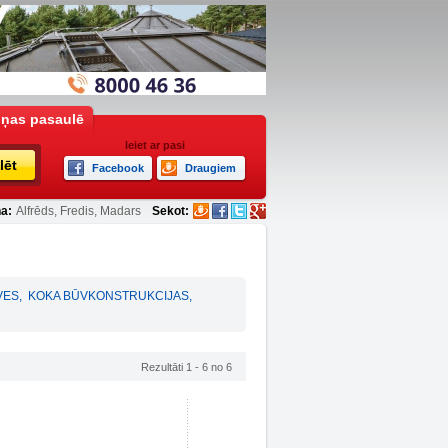
iņas pasaulē
Ieiet ar pasi
lēt
Facebook
Draugiem
a:
Alfrēds, Fredis, Madars
Sekot:
VES
,
KOKA BŪVKONSTRUKCIJAS
,
Rezultāti 1 - 6 no 6