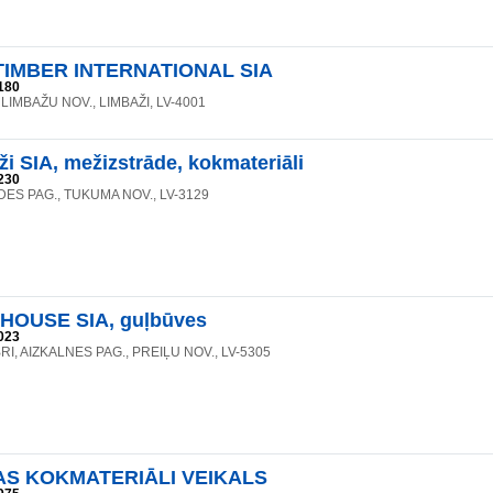
TIMBER INTERNATIONAL SIA
180
 LIMBAŽU NOV., LIMBAŽI, LV-4001
ži SIA, mežizstrāde, kokmateriāli
230
DES PAG., TUKUMA NOV., LV-3129
HOUSE SIA, guļbūves
023
BRI, AIZKALNES PAG., PREIĻU NOV., LV-5305
AS KOKMATERIĀLI VEIKALS