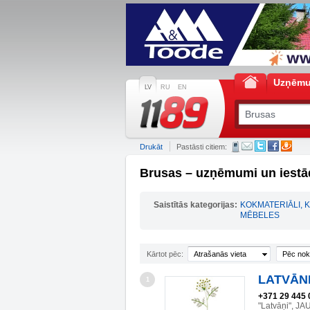
Uzņēm
LV
RU
EN
Drukāt
Pastāsti citiem:
Brusas – uzņēmumi un iestā
Saistītās kategorijas:
KOKMATERIĀLI, 
MĒBELES
Kārtot pēc:
Atrašanās vieta
Pēc nok
LATVĀNI
1
+371 29 445 
"Latvāņi", 