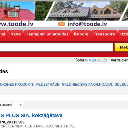
umi
Karte
Jautājumi un atbildes
Kuponi
Transports
Uzz
Mek
Šodien:
Rīga
-11
Vārda dien
des
KOKSNES PRODUKTI
,
MEŽIZSTRĀDE
,
GALDNIECĪBAS PAKALPOJUMI
,
GUĻBŪ
lusējuma
S PLUS SIA, kokzāģētava
078, 29 118 565
JAUNPĒTERNIEKI, CENU PAG., OZOLNIEKU NOV.,