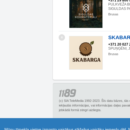
+371 29 800 
PULKVEŽA BR
SIGULDAS PA
Brusas
SKABARG
6
+371 20 027 
SPUŅĢĒNI, J
Brusas
(c) SIA TeleMedia 1992-2023. Šīs datu bāzes, tās 
iekļautās informācijas, vai informācijas daļas pava
jebkādā formā stingri aizliegta.
1189.lv – Biznesa uzziņu portāls, piedāvā plašu
Mūsu tīmekļa vietne izmanto vairākus sīkfailus vairāku iemeslu dēļ.