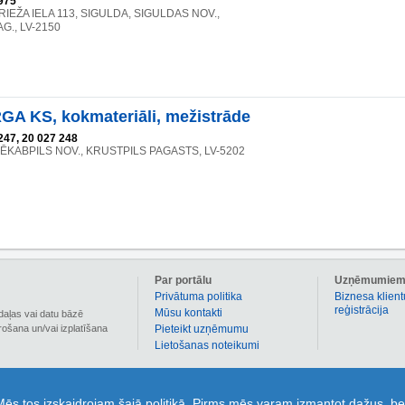
975
IEŽA IELA 113, SIGULDA, SIGULDAS NOV.,
G., LV-2150
A KS, kokmateriāli, mežistrāde
247, 20 027 248
ĒKABPILS NOV., KRUSTPILS PAGASTS, LV-5202
Par portālu
Uzņēmumie
Privātuma politika
Biznesa klient
reģistrācija
Mūsu kontakti
daļas vai datu bāzē
irošana un/vai izplatīšana
Pieteikt uzņēmumu
Lietošanas noteikumi
 informāciju par vairāk nekā 90 000 Latvijas uzņēmumiem. 1189.lv sadaļā kuponi ir pieejami
 Mēs tos izskaidrojam šajā politikā. Pirms mēs varam izmantot dažus, be