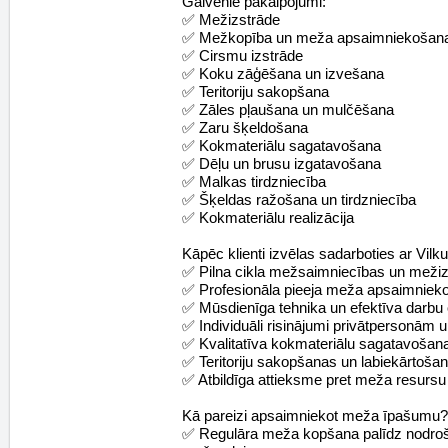
Galvenie pakalpojumi:
✅ Mežizstrāde
✅ Mežkopība un meža apsaimniekošan
✅ Cirsmu izstrāde
✅ Koku zāģēšana un izvešana
✅ Teritoriju sakopšana
✅ Zāles pļaušana un mulčēšana
✅ Zaru šķeldošana
✅ Kokmateriālu sagatavošana
✅ Dēļu un brusu izgatavošana
✅ Malkas tirdzniecība
✅ Šķeldas ražošana un tirdzniecība
✅ Kokmateriālu realizācija
Kāpēc klienti izvēlas sadarboties ar Vilk
✅ Pilna cikla mežsaimniecības un mežiz
✅ Profesionāla pieeja meža apsaimniek
✅ Mūsdienīga tehnika un efektīva darbu 
✅ Individuāli risinājumi privātpersonā
✅ Kvalitatīva kokmateriālu sagatavošan
✅ Teritoriju sakopšanas un labiekārtoša
✅ Atbildīga attieksme pret meža resurs
Kā pareizi apsaimniekot meža īpašumu?
✅ Regulāra meža kopšana palīdz nodroši