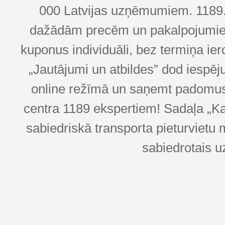
000 Latvijas uzņēmumiem. 1189.lv
dažādām precēm un pakalpojumiem! 
kuponus individuāli, bez termiņa ie
„Jautājumi un atbildes” dod iespēj
online režīmā un saņemt padomus u
centra 1189 ekspertiem! Sadaļa „Kar
sabiedriskā transporta pieturvietu 
sabiedrotais u