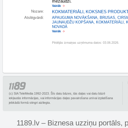
mežaudzi.
Vairāk
Nozare:
KOKMATERIĀLI, KOKSNES PRODUKT
Atslēgvārdi:
APAUGUMA NOVĀKŠANA
,
BRUSAS
,
CIRS
JAUNAUDŽU KOPŠANA
,
KOKMATERIĀLI
,
NOVADĀ
Vairāk
Pēdējās izmaiņas uzņēmuma datos: 03.06.2026.
(c) SIA TeleMedia 1992-2023. Šīs datu bāzes, tās daļas vai datu bāzē
iekļautās informācijas, vai informācijas daļas pavairošana un/vai izplatīšana
jebkādā formā stingri aizliegta.
1189.lv – Biznesa uzziņu portāls, 