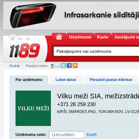
Uzņēmumi
Karte
Jautājumi u
LV
RU
EN
Drukāt
Pastāsti citiem:
Par uzņēmumu
Labot datus
Piesaisti jaunus klientus
Vilku meži SIA, mežizstrāde
+371 28 259 230
ĶIRŠI, SMĀRDES PAG., TUKUMA NOV., LV-312
Uzņēmuma saite:
Kopēt