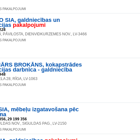
S PAKALPOJUMI
 SIA, galdniecības un
cijas
pakalpojumi
228
4, PĀVILOSTA, DIENVIDKURZEMES NOV., LV-3466
S PAKALPOJUMI
ĀRS BROKĀNS, kokapstrādes
cijas darbnīca - galdniecība
948
LA 28, RĪGA, LV-1063
S PAKALPOJUMI
IA, mēbeļu izgatavošana pēc
uma
856, 29 199 356
LDAS NOV., SIGULDAS PAG., LV-2150
S PAKALPOJUMI