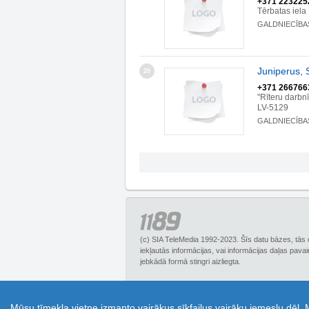
+371 223225
Tērbatas iela
GALDNIECĪBA
Juniperus, 
20
+371 266766
"Rīteru darb
LV-5129
GALDNIECĪBA
(c) SIA TeleMedia 1992-2023. Šīs datu bāzes, tās 
iekļautās informācijas, vai informācijas daļas pava
jebkādā formā stingri aizliegta.
1189.lv – Biznesa uzziņu portāls, piedāvā plašu
Mūsu tīmekļa vietne izmanto vairākus sīkfailus vairāku iemeslu dēļ.