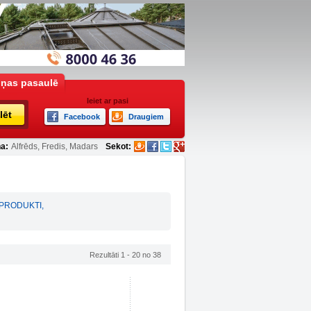
iņas pasaulē
Ieiet ar pasi
lēt
Facebook
Draugiem
a:
Alfrēds, Fredis, Madars
Sekot:
 PRODUKTI
,
Rezultāti 1 - 20 no 38