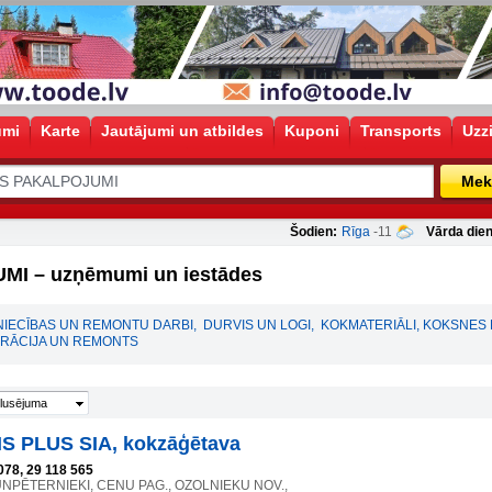
umi
Karte
Jautājumi un atbildes
Kuponi
Transports
Uzz
Mek
Šodien:
Rīga
-11
Vārda dien
I – uzņēmumi un iestādes
NIECĪBAS UN REMONTU DARBI
,
DURVIS UN LOGI
,
KOKMATERIĀLI, KOKSNES
RĀCIJA UN REMONTS
lusējuma
S PLUS SIA, kokzāģētava
078, 29 118 565
JAUNPĒTERNIEKI, CENU PAG., OZOLNIEKU NOV.,