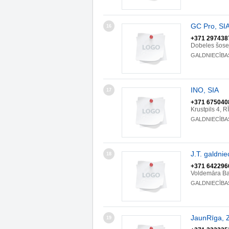
GC Pro, SI
16
+371 297438
Dobeles šose
GALDNIECĪBA
INO, SIA
17
+371 675040
Krustpils 4, 
GALDNIECĪBA
J.T. galdnie
18
+371 642296
Voldemāra Ba
GALDNIECĪBA
JaunRīga, 
19