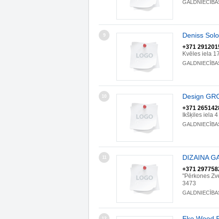
GALDNIECĪBA
Deniss Solo
9
+371 291201
Kvēles iela 1
GALDNIECĪBA
Design GRO
10
+371 265142
Ikšķiles iela
GALDNIECĪBA
DIZAINA GA
11
+371 297758
"Pērkones Zv
3473
GALDNIECĪBA
Eko Wood F
12