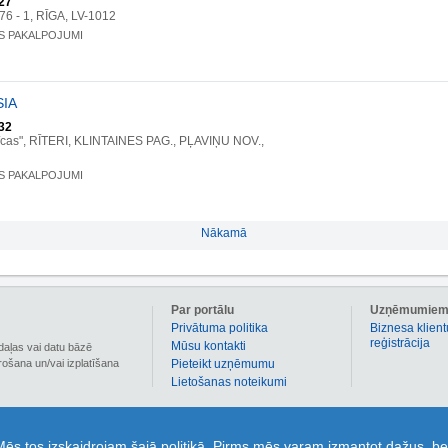
27
 76 - 1, RĪGA, LV-1012
S PAKALPOJUMI
SIA
32
nīcas", RĪTERI, KLINTAINES PAG., PĻAVIŅU NOV.,
S PAKALPOJUMI
Nākamā
Par portālu
Uzņēmumie
Privātuma politika
Biznesa klient
reģistrācija
Mūsu kontakti
daļas vai datu bāzē
irošana un/vai izplatīšana
Pieteikt uzņēmumu
Lietošanas noteikumi
 informāciju par vairāk nekā 90 000 Latvijas uzņēmumiem. 1189.lv sadaļā kuponi ir pieejami
 Mēs tos izskaidrojam šajā politikā. Pirms mēs varam izmantot dažus, be