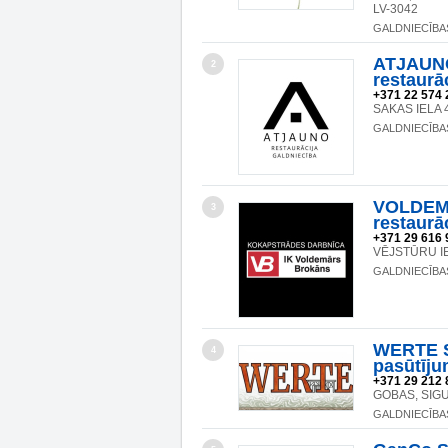
LV-3042
GALDNIECĪBA
ATJAUNO
2
restaurā
+371 22 574 
SAKAS IELA 
GALDNIECĪBA
VOLDEM
3
restaurā
+371 29 616 
VĒJSTŪRU IE
GALDNIECĪBA
WERTE S
4
pasūtīj
+371 29 212 
GOBAS, SIGU
GALDNIECĪBA