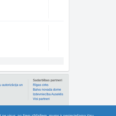
m
Sadarbības partneri
u autorizācija un
Rīgas cirks
Balvu novada dome
Izdevniecība Auseklis
Visi partneri
 atlaižu kuponi dažādām precēm un pakalpojumiem!
t ne visus, no šiem sīkfailiem, mums ir nepieciešama jūsu