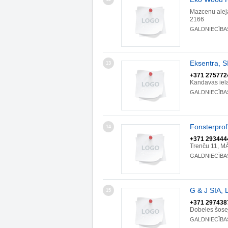
Mazcenu ale
2166
GALDNIECĪBA
Eksentra, S
13
+371 275772
Kandavas iel
GALDNIECĪBA
Fonsterprof
14
+371 293444
Trenču 11, 
GALDNIECĪBA
G & J SIA, 
15
+371 297438
Dobeles šose
GALDNIECĪBA