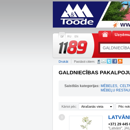
Uzņēm
LV
RU
EN
Drukāt
Pastāsti citiem:
GALDNIECĪBAS PAKALPOJUM
Saistītās kategorijas:
MĒBELES
,
CELT
MĒBEĻU RESTAU
Kārtot pēc:
Atrašanās vieta
Pēc nok
LATVĀNI
1
+371 29 445 
"Latvāņi", 