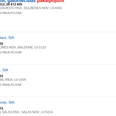
IA, galdniecības
pakalpojumi
812, 26 672 605
DAUKSTU PAG., GULBENES NOV., LV-4401
S PAKALPOJUMI
ars, SIA
00
DONES NOV., BALDONE, LV-2125
S PAKALPOJUMI
, SIA
03
 66, RĪGA, LV-1004
S PAKALPOJUMI
irds, SIA
74
I, SALAS PAG., SALAS NOV., LV-5214