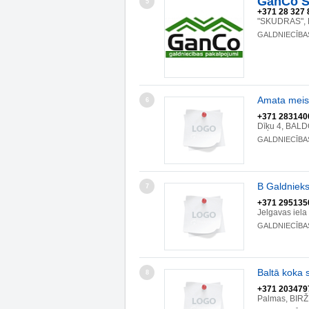
GanCo S
5
+371 28 327 
"SKUDRAS", 
GALDNIECĪBA
Amata meist
6
+371 283140
Dīķu 4, BAL
GALDNIECĪBA
B Galdnieks
7
+371 295135
Jelgavas iela
GALDNIECĪBA
Baltā koka s
8
+371 203479
Palmas, BIRŽ