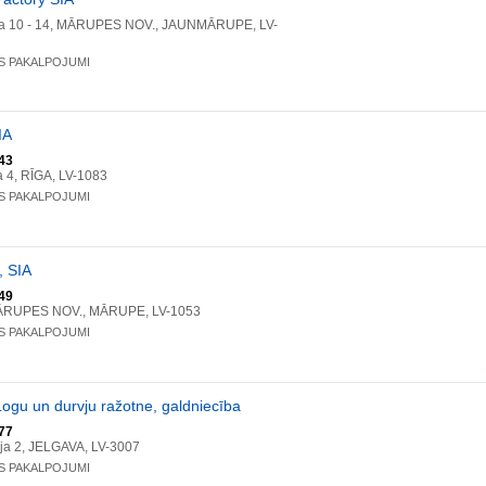
ja 10 - 14, MĀRUPES NOV., JAUNMĀRUPE, LV-
S PAKALPOJUMI
IA
43
a 4, RĪGA, LV-1083
S PAKALPOJUMI
, SIA
49
MĀRUPES NOV., MĀRUPE, LV-1053
S PAKALPOJUMI
Logu un durvju ražotne, galdniecība
77
ja 2, JELGAVA, LV-3007
S PAKALPOJUMI