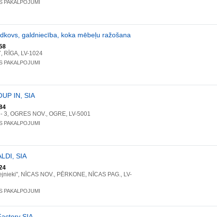
S PAKALPOJUMI
dkovs, galdniecība, koka mēbeļu ražošana
58
7, RĪGA, LV-1024
S PAKALPOJUMI
UP IN, SIA
84
 4 - 3, OGRES NOV., OGRE, LV-5001
S PAKALPOJUMI
LDI, SIA
24
ejnieki", NĪCAS NOV., PĒRKONE, NĪCAS PAG., LV-
S PAKALPOJUMI
actory SIA