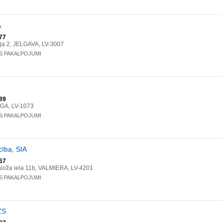
A
77
ja 2, JELGAVA, LV-3007
S PAKALPOJUMI
89
RĪGA, LV-1073
S PAKALPOJUMI
cība, SIA
67
loža iela 11b, VALMIERA, LV-4201
S PAKALPOJUMI
ZS