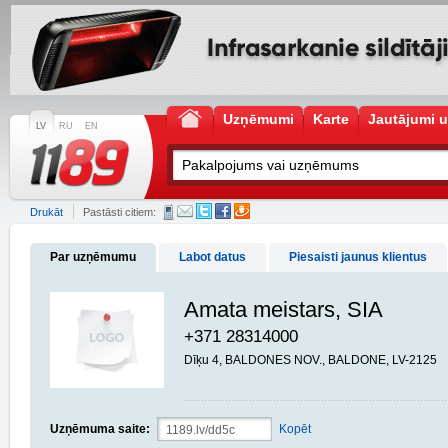
Uzņēmumi
Karte
Jautājumi u
LV
RU
EN
Drukāt
Pastāsti citiem:
Par uzņēmumu
Labot datus
Piesaisti jaunus klientus
Amata meistars, SIA
+371 28314000
Dīķu 4, BALDONES NOV., BALDONE, LV-2125
Uzņēmuma saite:
Kopēt