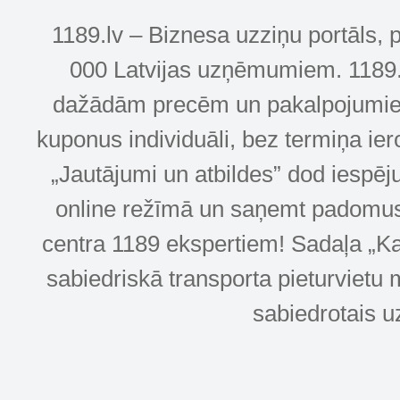
1189.lv – Biznesa uzziņu portāls, 
000 Latvijas uzņēmumiem. 1189.lv
dažādām precēm un pakalpojumiem! 
kuponus individuāli, bez termiņa ie
„Jautājumi un atbildes” dod iespēj
online režīmā un saņemt padomus u
centra 1189 ekspertiem! Sadaļa „Kar
sabiedriskā transporta pieturvietu 
sabiedrotais u