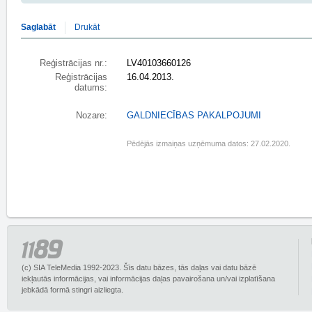
Saglabāt
Drukāt
Reģistrācijas nr.:
LV40103660126
Reģistrācijas
16.04.2013.
datums:
Nozare:
GALDNIECĪBAS PAKALPOJUMI
Pēdējās izmaiņas uzņēmuma datos: 27.02.2020.
(c) SIA TeleMedia 1992-2023. Šīs datu bāzes, tās daļas vai datu bāzē
iekļautās informācijas, vai informācijas daļas pavairošana un/vai izplatīšana
jebkādā formā stingri aizliegta.