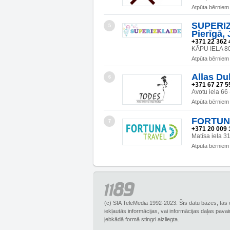
Atpūta bērniem
SUPERIZK
5
Pierīgā,
+371 22 362 
KĀPU IELA 8
Atpūta bērniem
Allas Du
6
+371 67 27 5
Avotu iela 66
Atpūta bērniem
FORTUNA
7
+371 20 009 
Matīsa iela 3
Atpūta bērniem
(c) SIA TeleMedia 1992-2023. Šīs datu bāzes, tās 
iekļautās informācijas, vai informācijas daļas pava
jebkādā formā stingri aizliegta.