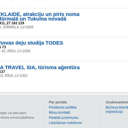
LAIDE, atrakciju un pirts noma
 Jūrmalā un Tukuma novadā
411, 27 182 229
0, JŪRMALA, LV-2008
hovas deju studija TODES
5 73
 - 81, RĪGA, LV-1009
 TRAVEL SIA, tūrisma aģentūra
137
1/2, RĪGA, LV-1001
Par portālu
Uzņēmumie
Privātuma politika
Biznesa klient
reģistrācija
Mūsu kontakti
daļas vai datu bāzē
irošana un/vai izplatīšana
Pieteikt uzņēmumu
Lietošanas noteikumi