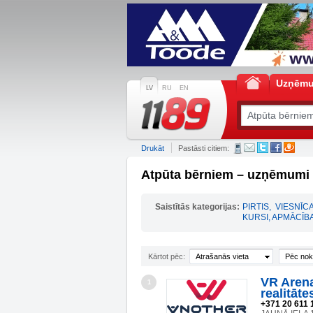
Uzņēm
LV
RU
EN
Drukāt
Pastāsti citiem:
Atpūta bērniem – uzņēmumi 
Saistītās kategorijas:
PIRTIS
,
VIESNĪC
KURSI, APMĀCĪB
Kārtot pēc:
Atrašanās vieta
Pēc nok
VR Arena
1
realitāte
+371 20 611 