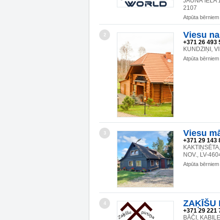
JAUNĀ IELA 1
2107
Atpūta bērniem
Viesu n
2
+371 26 493 
KUNDZIŅI, V
Atpūta bērniem
Viesu m
3
+371 29 143 
KAKTIŅSĒTA
NOV., LV-460
Atpūta bērniem
ZAĶĪŠU 
4
+371 29 221 
BĀČI, KABIL