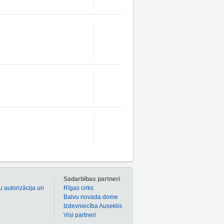
m
Sadarbības partneri
u autorizācija un
Rīgas cirks
Balvu novada dome
Izdevniecība Auseklis
Visi partneri