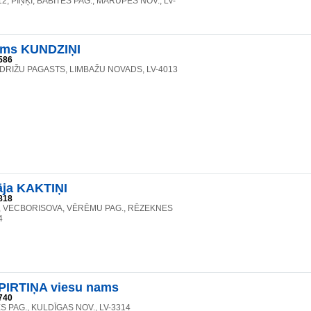
2, PIŅĶI, BABĪTES PAG., MĀRUPES NOV., LV-
ams KUNDZIŅI
586
IDRIŽU PAGASTS, LIMBAŽU NOVADS, LV-4013
āja KAKTIŅI
818
, VECBORISOVA, VĒRĒMU PAG., RĒZEKNES
4
PIRTIŅA viesu nams
740
ES PAG., KULDĪGAS NOV., LV-3314