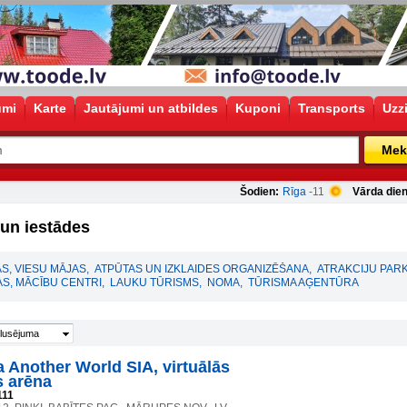
umi
Karte
Jautājumi un atbildes
Kuponi
Transports
Uzz
Mek
Šodien:
Rīga
-11
Vārda dien
un iestādes
AS, VIESU MĀJAS
,
ATPŪTAS UN IZKLAIDES ORGANIZĒŠANA
,
ATRAKCIJU PARK
AS, MĀCĪBU CENTRI
,
LAUKU TŪRISMS
,
NOMA
,
TŪRISMA AĢENTŪRA
lusējuma
 Another World SIA, virtuālās
s arēna
111