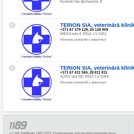
Количество филиалов:
3
TERION SIA, veterinārā klīni
2
+371 67 379 129, 20 126 909
MIERA iela 4, RĪGA, LV-1001
Лечение аллергий у животных
TERION SIA, veterinārā klīni
3
+371 67 411 584, 28 811 811
AURU iela 9B, RĪGA, LV-1069
Лечение аллергий у животных
(c) SIA TeleMedia 1992-2023. Размножение или распространение базы