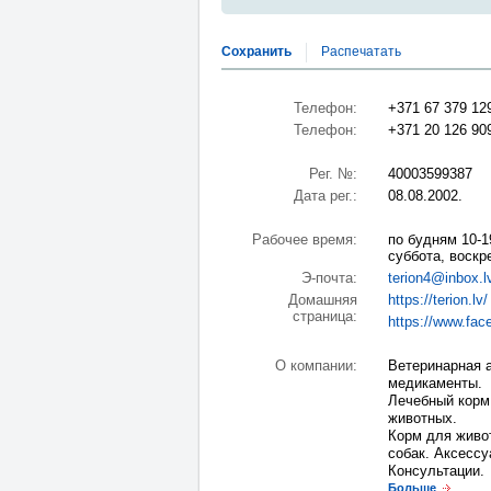
Сохранить
Распечатать
Телефон:
+371 67 379 12
Телефон:
+371 20 126 90
Рег. №:
40003599387
Дата рег.:
08.08.2002.
Рабочее время:
по будням 10-1
суббота, воскр
Э-почта:
terion4@inbox.l
Домашняя
https://terion.lv/
страница:
https://www.fac
О компании:
Ветеринарная 
медикаменты.
Лечебный корм
животных.
Корм для живот
собак. Аксесс
Консультации.
Больше