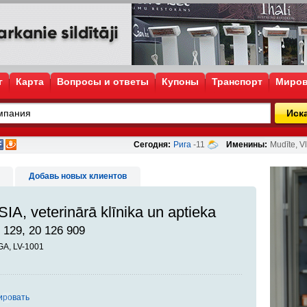
г
Карта
Вопросы и ответы
Купоны
Транспорт
Миров
Иск
Сегодня:
Рига
-11
Именины:
Mudīte, Vl
Добавь новых клиентов
A, veterinārā klīnika un aptieka
 129, 20 126 909
ĪGA, LV-1001
ировать