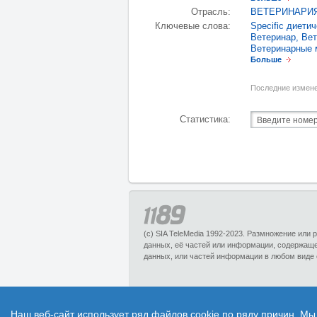
Отрасль:
ВЕТЕРИНАРИЯ
Ключевые слова:
Specific диети
Ветеринар
,
Вет
Ветеринарные 
Больше
Последние измене
Статистика:
(c) SIA TeleMedia 1992-2023. Размножение или
данных, её частей или информации, содержащ
данных, или частей информации в любом виде 
1189.lv – справочный портал, предсатвля
Наш веб-сайт использует ряд файлов cookie по ряду причин. Мы