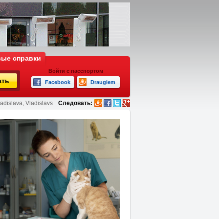
ые справки
Войти с пасспортом
ать
Facebook
Draugiem
adislava, Vladislavs
Следовать: