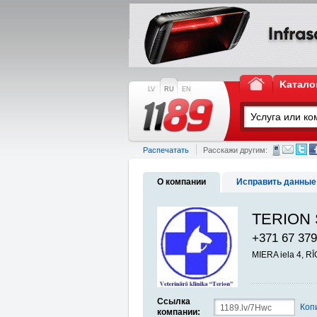
Kатало
LV
RU
EN
Распечатать
Расскажи другим:
О компании
Исправить данные
TERION SI
+371 67 379
MIERA iela 4, R
Ссылка
Коп
компании: