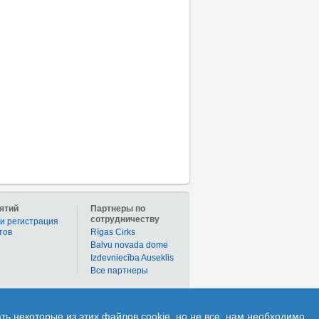
ятий
Партнеры по
сотрудничеству
и регистрация
тов
Rīgas Cirks
Balvu novada dome
Izdevniecība Auseklis
Bce партнеры
дел «Купоны» дает возможность приобрести
ь некоторые из этих файлов cookie, но не все, нам необходимо