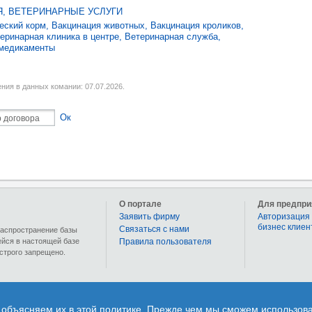
, ВЕТЕРИНАРНЫЕ УСЛУГИ
ческий корм
,
Вакцинация животных
,
Вакцинация кроликов
,
еринарная клиника в центре
,
Ветеринарная служба
,
медикаменты
ния в данных комании: 07.07.2026.
Ок
О портале
Для предпри
Заявить фирму
Авторизация 
бизнес клиен
Связаться с нами
 распространение базы
ейся в настоящей базе
Правила пользователя
строго запрещено.
ющий бизнес информацию о более чем 90 000 предприятиях и учреждениях Латвии. Раз
 объясняем их в этой политике. Прежде чем мы сможем использоват