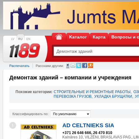
Kаталог
Карта
Вопросы и 
LV
RU
EN
Распечатать
Расскажи другим:
Демонтаж зданий – компании и учреждения
Похожие категории:
СТРОИТЕЛЬНЫЕ И РЕМОНТНЫЕ РАБОТЫ
,
ОЗ
ПЕРЕВОЗКА ГРУЗОВ
,
УКЛАДКА БРУЩАТКИ
,
У
Классифицировать по:
По умолчанию
AD CELTNIEKS SIA
1
+371 26 646 666, 26 470 810
Kalnāres 10, VILZĒNI, BRASLAVAS PAG., LI