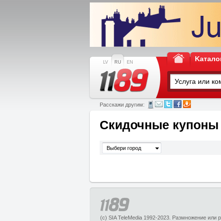
Kатало
LV
RU
EN
Расскажи другим:
Скидочные купоны
Выбери город
(c) SIA TeleMedia 1992-2023. Размножение или