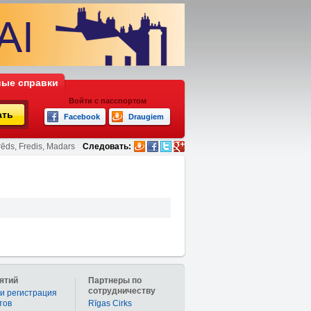
ые справки
Войти с пасспортом
ать
Facebook
Draugiem
rēds, Fredis, Madars
Следовать:
ятий
Партнеры по
сотрудничеству
и регистрация
тов
Rīgas Cirks