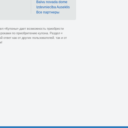
Balvu novada dome
Izdevniecība Auseklis
Bce партнеры
дел «Купоны» дает возможность приобрести
сроками по приобритению купона. Раздел «
ответ как от других пользователей. так и от
и!