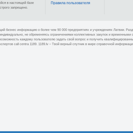
ейся в настоящей базе
Правила пользователя
строго запрещено.
ющий бизнес информацию о более чем 90 000 предприятиях и учреждениях Латвии. Раз
 индивидуально, не обременяясь ограничениями коллективных закупок и временными 
озможность каждому пользователю задать свой вопрос и получить квалифицированный 
кспертов сall centra 1189. 1189.lv – Твой верный спутник в мире справочной информаци