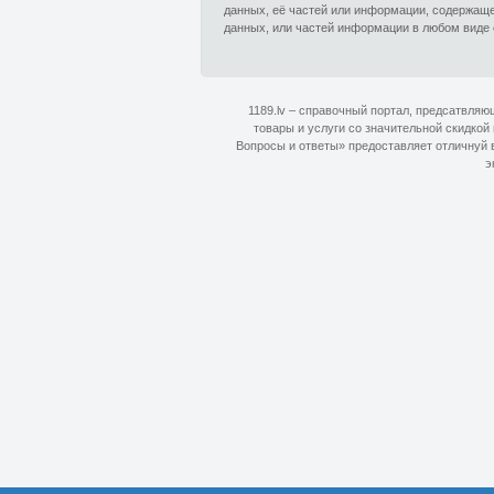
данных, её частей или информации, содержащ
данных, или частей информации в любом виде 
1189.lv – справочный портал, предсатвля
товары и услуги со значительной скидкой
Вопросы и ответы» предоставляет отличнуй в
э