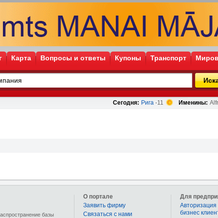
г
Карта
Вопросы и ответы
Купоны
Транспорт
Миров
Иск
Сегодня:
Рига
-11
Именины:
Alf
О портале
Для предпри
Заявить фирму
Авторизация 
бизнес клиен
Связаться с нами
 распространение базы