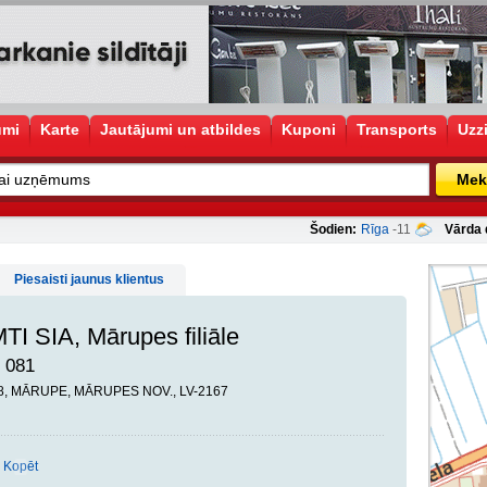
umi
Karte
Jautājumi un atbildes
Kuponi
Transports
Uzz
Mek
Šodien:
Rīga
-11
Vārda 
Piesaisti jaunus klientus
I SIA, Mārupes filiāle
 081
38, MĀRUPE, MĀRUPES NOV., LV-2167
Kopēt