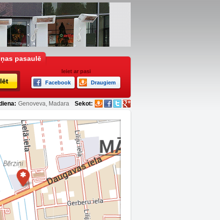
iņas pasaulē
Ieiet ar pasi
lēt
Facebook
Draugiem
diena:
Genoveva, Madara
Sekot: