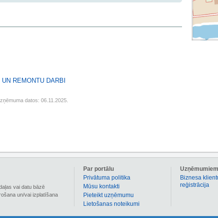
S UN REMONTU DARBI
uzņēmuma datos: 06.11.2025.
Par portālu
Uzņēmumie
Privātuma politika
Biznesa klient
reģistrācija
Mūsu kontakti
daļas vai datu bāzē
irošana un/vai izplatīšana
Pieteikt uzņēmumu
Lietošanas noteikumi