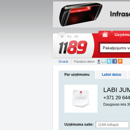
Uzņēm
LV
RU
EN
Drukāt
Pastāsti citiem:
Par uzņēmumu
Labot datus
LABI JUMT
+371 29 644
Daugavas iela 
Uzņēmuma saite: