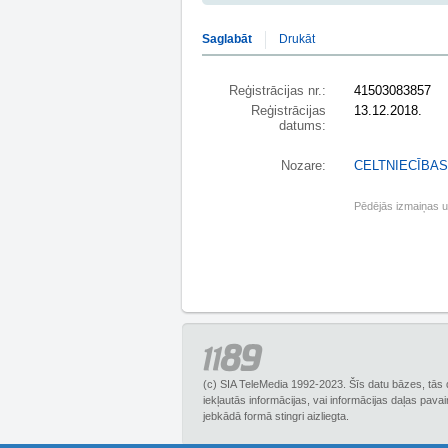
Saglabāt
Drukāt
Reģistrācijas nr.:
41503083857
Reģistrācijas
13.12.2018.
datums:
Nozare:
CELTNIECĪBA
Pēdējās izmaiņas 
(c) SIA TeleMedia 1992-2023. Šīs datu bāzes, tās 
iekļautās informācijas, vai informācijas daļas pava
jebkādā formā stingri aizliegta.