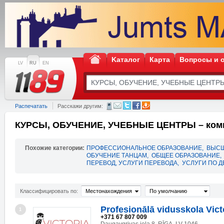
Kаталог
Карта
Вопросы и 
LV
RU
EN
Распечатать
Расскажи другим:
КУРСЫ, ОБУЧЕНИЕ, УЧЕБНЫЕ ЦЕНТРЫ – комп
Похожие категории:
ПРОФЕССИОНАЛЬНОЕ ОБРАЗОВАНИЕ
,
ВЫСШ
ОБУЧЕНИЕ ТАНЦАМ
,
ОБЩЕЕ ОБРАЗОВАНИЕ
,
ПЕРЕВОД, УСЛУГИ ПЕРЕВОДА
,
УСЛУГИ ПО 
Классифицировать по:
Местонахождения
По умолчанию
Profesionālā vidusskola Vict
1
+371 67 807 009