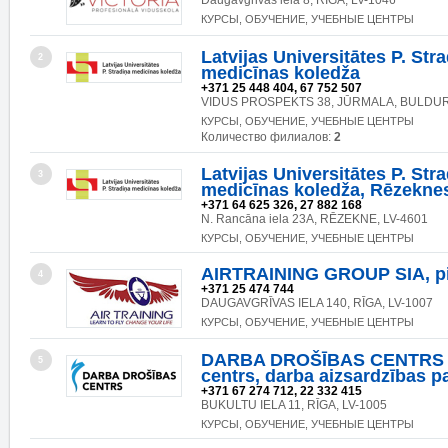
Daugavgrivas iela 8, RĪGA, LV-1046
КУРСЫ, ОБУЧЕНИЕ, УЧЕБНЫЕ ЦЕНТРЫ
Latvijas Universitātes P. Str
2
medicīnas koledža
+371 25 448 404, 67 752 507
VIDUS PROSPEKTS 38, JŪRMALA, BULDURI
КУРСЫ, ОБУЧЕНИЕ, УЧЕБНЫЕ ЦЕНТРЫ
Количество филиалов:
2
Latvijas Universitātes P. Str
3
medicīnas koledža, Rēzeknes 
+371 64 625 326, 27 882 168
N. Rancāna iela 23A, RĒZEKNE, LV-4601
КУРСЫ, ОБУЧЕНИЕ, УЧЕБНЫЕ ЦЕНТРЫ
AIRTRAINING GROUP SIA, pi
4
+371 25 474 744
DAUGAVGRĪVAS IELA 140, RĪGA, LV-1007
КУРСЫ, ОБУЧЕНИЕ, УЧЕБНЫЕ ЦЕНТРЫ
DARBA DROŠĪBAS CENTRS S
5
centrs, darba aizsardzības p
+371 67 274 712, 22 332 415
BUKULTU IELA 11, RĪGA, LV-1005
КУРСЫ, ОБУЧЕНИЕ, УЧЕБНЫЕ ЦЕНТРЫ