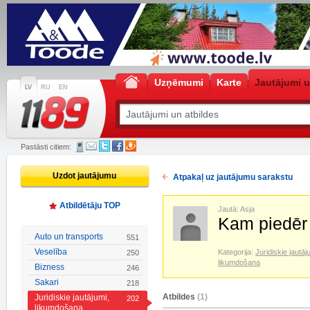
Uzņēmumi
Karte
Jautājumi u
LV
RU
EN
Pastāsti citiem:
Uzdot jautājumu
Atpakaļ uz jautājumu sarakstu
Atbildētāju TOP
Jautā: Asja
Kam piedēr
Auto un transports
551
Veselība
Kategorija:
Juridiskie jautāj
250
likumdošana
Bizness
246
Sakari
218
Atbildes
(1)
Juridiskie jautājumi,
202
likumdošana