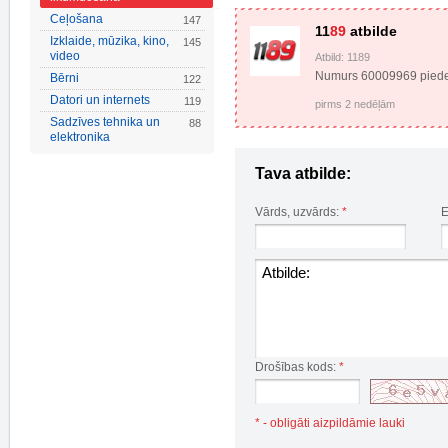
Ceļošana
147
11
89
atbilde
Izklaide, mūzika, kino,
145
video
Atbild: 1189
Numurs 60009969 pied
Bērni
122
Datori un internets
119
pirms 2 nedēļām
Sadzīves tehnika un
88
elektronika
Tava atbilde:
Vārds, uzvārds:
*
E
Drošības kods:
*
* - obligāti aizpildāmie lauki