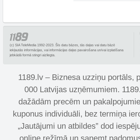
(c) SIA TeleMedia 1992-2023. Šīs datu bāzes, tās daļas vai datu bāzē
iekļautās informācijas, vai informācijas daļas pavairošana un/vai izplatīšana
jebkādā formā stingri aizliegta.
1189.lv – Biznesa uzziņu portāls, 
000 Latvijas uzņēmumiem. 1189.lv
dažādām precēm un pakalpojumiem! 
kuponus individuāli, bez termiņa ie
„Jautājumi un atbildes” dod iespēj
online režīmā un saņemt padomus u