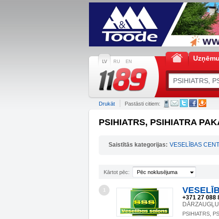
Uzņēm
LV
RU
EN
Drukāt
Pastāsti citiem:
PSIHIATRS, PSIHIATRA PAK
Saistītās kategorijas:
VESELĪBAS CENT
Kārtot pēc:
Pēc noklusējuma
VESELĪB
1
+371 27 088 
DĀRZAUGĻU IE
PSIHIATRS, P