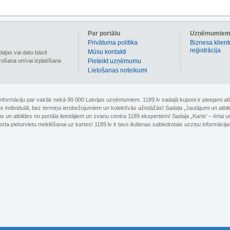
Par portālu
Uzņēmumie
Privātuma politika
Biznesa klient
reģistrācija
Mūsu kontakti
daļas vai datu bāzē
irošana un/vai izplatīšana
Pieteikt uzņēmumu
Lietošanas noteikumi
 informāciju par vairāk nekā 90 000 Latvijas uzņēmumiem. 1189.lv sadaļā kuponi ir pieejami
nus individuāli, bez termiņa ierobežojumiem un kolektīvās ažiotāžās! Sadaļa „Jautājumi un atbi
un atbildes no portāla lietotājiem un zvanu centra 1189 ekspertiem! Sadaļa „Karte’ – ērtai un
orta pieturvietu meklēšanai uz kartes! 1189.lv ir tavs ikdienas sabiedrotais uzziņu informācija