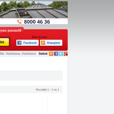
iņas pasaulē
Ieiet ar pasi
lēt
Facebook
Draugiem
īte, Vladislava, Vladislavs
Sekot:
Rezultāti 1 - 1 no 1