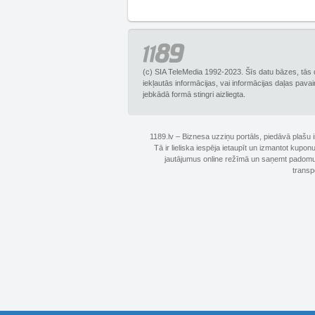
(c) SIA TeleMedia 1992-2023. Šīs datu bāzes, tās 
iekļautās informācijas, vai informācijas daļas pava
jebkādā formā stingri aizliegta.
1189.lv – Biznesa uzziņu portāls, piedāvā plašu
Tā ir lieliska iespēja ietaupīt un izmantot kupo
jautājumus online režīmā un saņemt padomus 
transp