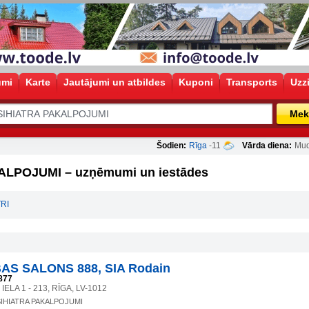
umi
Karte
Jautājumi un atbildes
Kuponi
Transports
Uzz
Mek
Šodien:
Rīga
-11
Vārda diena:
Mud
ALPOJUMI – uzņēmumi un iestādes
RI
AS SALONS 888, SIA Rodain
877
LA 1 - 213, RĪGA, LV-1012
SIHIATRA PAKALPOJUMI