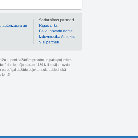
m
Sadarbības partneri
u autorizācija un
Rīgas cirks
Balvu novada dome
Izdevniecība Auseklis
Visi partneri
 atlaižu kuponi dažādām precēm un pakalpojumiem!
ldes” dod iespēju katram 1189.lv lietotājam uzdot
 parocīgai dažādu objektu, t.sk. sabiedriskā
s jomā!