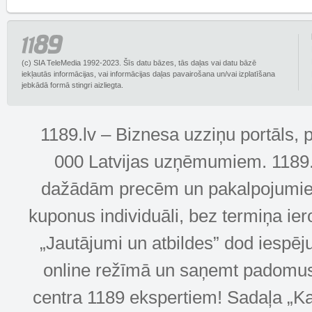
(c) SIA TeleMedia 1992-2023. Šīs datu bāzes, tās daļas vai datu bāzē
iekļautās informācijas, vai informācijas daļas pavairošana un/vai izplatīšana
jebkādā formā stingri aizliegta.
1189.lv – Biznesa uzziņu portāls, 
000 Latvijas uzņēmumiem. 1189.lv
dažādām precēm un pakalpojumiem! 
kuponus individuāli, bez termiņa ie
„Jautājumi un atbildes” dod iespēj
online režīmā un saņemt padomus u
centra 1189 ekspertiem! Sadaļa „Kar