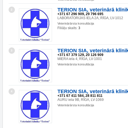
TERION SIA, veterinārā klīni
2
+371 67 296 909, 29 796 695
LABORATORIJAS IELA 2A, RĪGA, LV-1012
Veterinārārsta konsultācija
Filiāļu skaits:
3
TERION SIA, veterinārā klīni
3
+371 67 379 129, 20 126 909
MIERA iela 4, RĪGA, LV-1001
Veterinārārsta konsultācija
TERION SIA, veterinārā klīni
4
+371 67 411 584, 28 811 811
AURU iela 9B, RĪGA, LV-1069
Veterinārārsta konsultācija