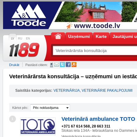
Uzņēmumi
Karte
Jautājumi u
LV
RU
EN
Drukāt
Pastāsti citiem:
Veterinārārsta konsultācija – uzņēmumi un iestā
Saistītās kategorijas:
VETERINĀRIJA, VETERINĀRIE PAKALPOJUMI
Kārtot pēc:
Pēc noklusējuma
Veterinārā ambulance TOTO
1
+371 67 614 568, 28 663 311
Slokas iela 134A - Iebraukšana no Dammes i
Veterinārārsta konsultācija