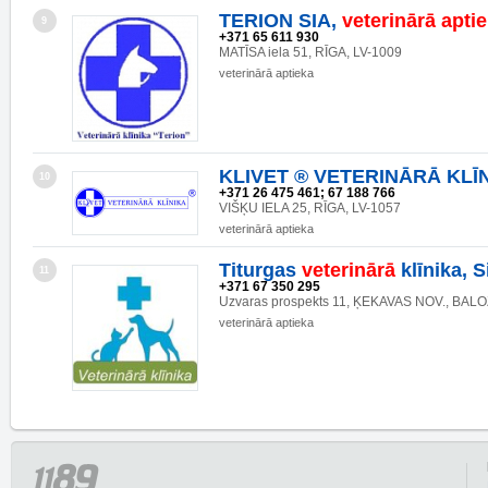
TERION SIA,
veterinārā
apti
9
+371 65 611 930
MATĪSA iela 51, RĪGA, LV-1009
veterinārā aptieka
KLIVET ® VETERINĀRĀ KLĪ
10
+371 26 475 461; 67 188 766
VIŠĶU IELA 25, RĪGA, LV-1057
veterinārā aptieka
Titurgas
veterinārā
klīnika, S
11
+371 67 350 295
Uzvaras prospekts 11, ĶEKAVAS NOV., BALOŽ
veterinārā aptieka