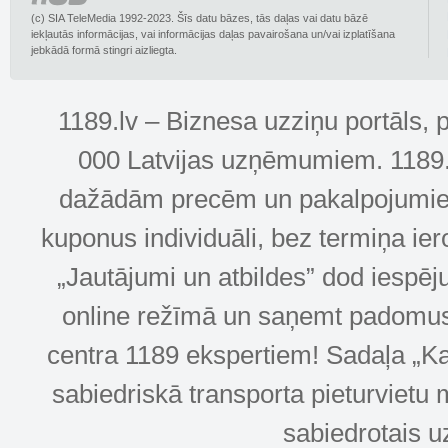
(c) SIA TeleMedia 1992-2023. Šīs datu bāzes, tās daļas vai datu bāzē
iekļautās informācijas, vai informācijas daļas pavairošana un/vai izplatīšana
jebkādā formā stingri aizliegta.
1189.lv – Biznesa uzziņu portāls, 
000 Latvijas uzņēmumiem. 1189.lv
dažādām precēm un pakalpojumiem! 
kuponus individuāli, bez termiņa ie
„Jautājumi un atbildes” dod iespēj
online režīmā un saņemt padomus u
centra 1189 ekspertiem! Sadaļa „Kar
sabiedriskā transporta pieturvietu 
sabiedrotais u