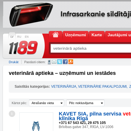
Uzņēmumi
Karte
Jautājumi u
LV
RU
EN
Drukāt
Pastāsti citiem:
veterinārā aptieka – uzņēmumi un iestādes
Saistītās kategorijas:
VETERINĀRIJA, VETERINĀRIE PAKALPOJUMI
,
Kārtot pēc:
Atrašanās vieta
Pēc noklusējuma
KAVET SIA, pilna servisa
vet
1
klīnika Rīgā
+371 67 543 421, 29 475 105
Brīvības gatve 347, RĪGA, LV-1006