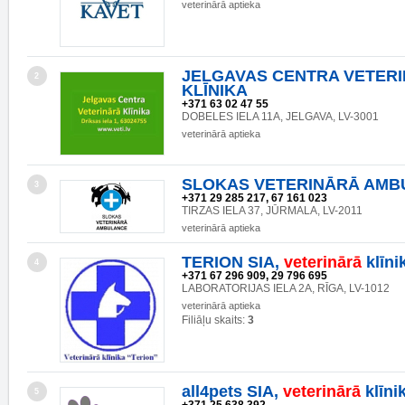
veterinārā aptieka
JELGAVAS CENTRA VETER
2
KLĪNIKA
+371 63 02 47 55
DOBELES IELA 11A, JELGAVA, LV-3001
veterinārā aptieka
SLOKAS VETERINĀRĀ AMB
3
+371 29 285 217, 67 161 023
TIRZAS IELA 37, JŪRMALA, LV-2011
veterinārā aptieka
TERION SIA,
veterinārā
klīni
4
+371 67 296 909, 29 796 695
LABORATORIJAS IELA 2A, RĪGA, LV-1012
veterinārā aptieka
Filiāļu skaits:
3
all4pets SIA,
veterinārā
klīni
5