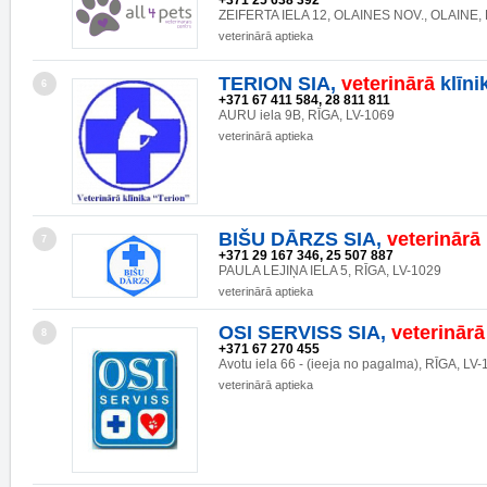
+371 25 638 392
ZEIFERTA IELA 12, OLAINES NOV., OLAINE, 
veterinārā aptieka
TERION SIA,
veterinārā
klīni
6
+371 67 411 584, 28 811 811
AURU iela 9B, RĪGA, LV-1069
veterinārā aptieka
BIŠU DĀRZS SIA,
veterinārā
7
+371 29 167 346, 25 507 887
PAULA LEJIŅA IELA 5, RĪGA, LV-1029
veterinārā aptieka
OSI SERVISS SIA,
veterinārā
8
+371 67 270 455
Avotu iela 66 - (ieeja no pagalma), RĪGA, LV
veterinārā aptieka