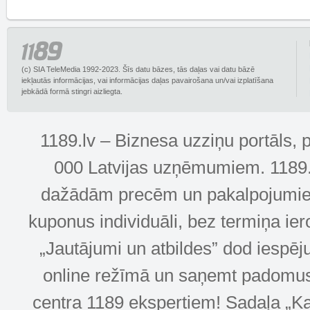
(c) SIA TeleMedia 1992-2023. Šīs datu bāzes, tās daļas vai datu bāzē
iekļautās informācijas, vai informācijas daļas pavairošana un/vai izplatīšana
jebkādā formā stingri aizliegta.
1189.lv – Biznesa uzziņu portāls, 
000 Latvijas uzņēmumiem. 1189.lv
dažādām precēm un pakalpojumiem! 
kuponus individuāli, bez termiņa ie
„Jautājumi un atbildes” dod iespēj
online režīmā un saņemt padomus u
centra 1189 ekspertiem! Sadaļa „Kar