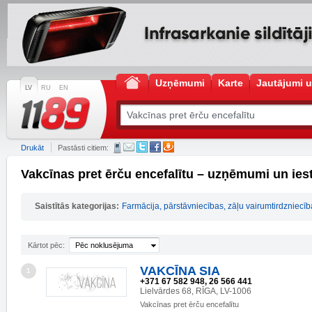
Uzņēmumi
Karte
Jautājumi u
LV
RU
EN
Drukāt
Pastāsti citiem:
Vakcīnas pret ērču encefalītu – uzņēmumi un ies
Saistītās kategorijas:
Farmācija, pārstāvniecības, zāļu vairumtirdzniecīb
Kārtot pēc:
Pēc noklusējuma
VAKCĪNA SIA
1
+371 67 582 948, 26 566 441
Lielvārdes 68, RĪGA, LV-1006
Vakcīnas pret ērču encefalītu