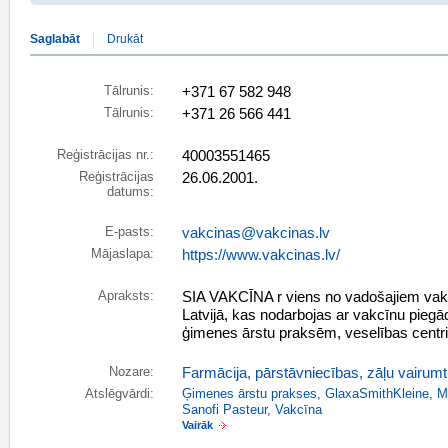
Saglabāt
Drukāt
Tālrunis:
+371 67 582 948
Tālrunis:
+371 26 566 441
Reģistrācijas nr.:
40003551465
Reģistrācijas
26.06.2001.
datums:
E-pasts:
vakcinas@vakcinas.lv
Mājaslapa:
https://www.vakcinas.lv/
Apraksts:
SIA VAKCĪNA r viens no vadošajiem va
Latvijā, kas nodarbojas ar vakcīnu pieg
ģimenes ārstu praksēm, veselības centr
Nozare:
Farmācija, pārstāvniecības, zāļu vairumt
Atslēgvārdi:
Ģimenes ārstu prakses
,
GlaxaSmithKleine
,
M
Sanofi Pasteur
,
Vakcīna
Vairāk