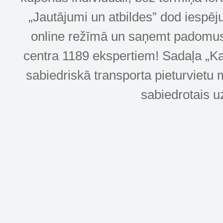
„Jautājumi un atbildes” dod iespēj
online režīmā un saņemt padomus u
centra 1189 ekspertiem! Sadaļa „Kar
sabiedriskā transporta pieturvietu 
sabiedrotais u