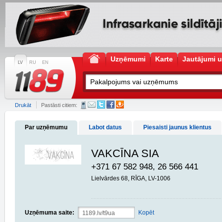
Uzņēmumi
Karte
Jautājumi u
LV
RU
EN
Drukāt
Pastāsti citiem:
Par uzņēmumu
Labot datus
Piesaisti jaunus klientus
VAKCĪNA SIA
+371 67 582 948, 26 566 441
Lielvārdes 68, RĪGA, LV-1006
Uzņēmuma saite:
Kopēt