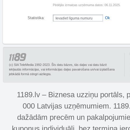
Pēdējās izmaiņas uzņēmuma datos: 06.11.2025.
Statistika:
Ok
(c) SIA TeleMedia 1992-2023. Šīs datu bāzes, tās daļas vai datu bāzē
iekļautās informācijas, vai informācijas daļas pavairošana un/vai izplatīšana
jebkādā formā stingri aizliegta.
1189.lv – Biznesa uzziņu portāls, 
000 Latvijas uzņēmumiem. 1189.lv
dažādām precēm un pakalpojumiem! 
kuponus individuāli, bez termiņa ie