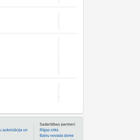
m
Sadarbības partneri
u autorizācija un
Rīgas cirks
Balvu novada dome