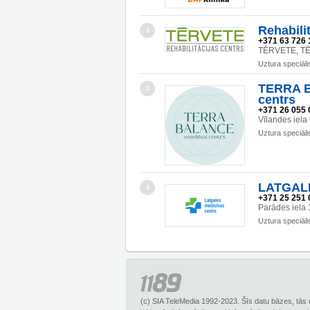
Rehabili
2
+371 63 726 
TĒRVETE, TĒ
Uztura speciāli
TERRA B
3
centrs
+371 26 055 
Vīlandes iela
Uztura speciāli
LATGAL
4
+371 25 251 
Parādes iela
Uztura speciāli
(c) SIA TeleMedia 1992-2023. Šīs datu bāzes, tās 