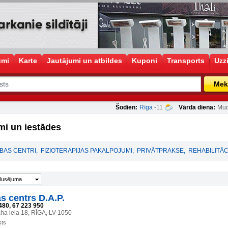
umi
Karte
Jautājumi un atbildes
Kuponi
Transports
Uzz
Mek
Šodien:
Rīga
-11
Vārda diena:
Mud
mi un iestādes
BAS CENTRI
,
FIZIOTERAPIJAS PAKALPOJUMI
,
PRIVĀTPRAKSE
,
REHABILITĀC
lusējuma
s centrs D.A.P.
480, 67 223 950
ha iela 18, RĪGA, LV-1050
sts