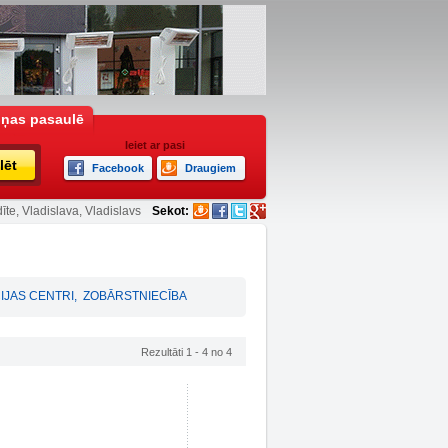
iņas pasaulē
Ieiet ar pasi
lēt
Facebook
Draugiem
īte, Vladislava, Vladislavs
Sekot:
IJAS CENTRI
,
ZOBĀRSTNIECĪBA
Rezultāti 1 - 4 no 4