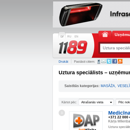
Uzņēm
LV
RU
EN
Drukāt
Pastāsti citiem:
Uztura speciālists – uzņēmu
Saistītās kategorijas:
MASĀŽA
,
VESELĪ
Kārtot pēc:
Atrašanās vieta
Pēc nok
Medicīna
1
+371 22 000 
Kārļa Mīlenba
Uztura speciāli