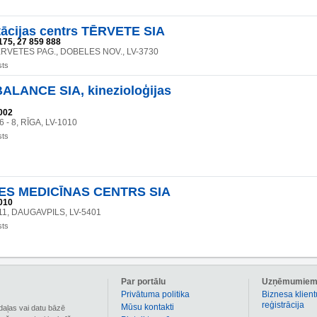
tācijas centrs TĒRVETE SIA
175, 27 859 888
RVETES PAG., DOBELES NOV., LV-3730
sts
ALANCE SIA, kinezioloģijas
002
 6 - 8, RĪGA, LV-1010
sts
ES MEDICĪNAS CENTRS SIA
010
 11, DAUGAVPILS, LV-5401
sts
Par portālu
Uzņēmumie
Privātuma politika
Biznesa klient
reģistrācija
Mūsu kontakti
daļas vai datu bāzē