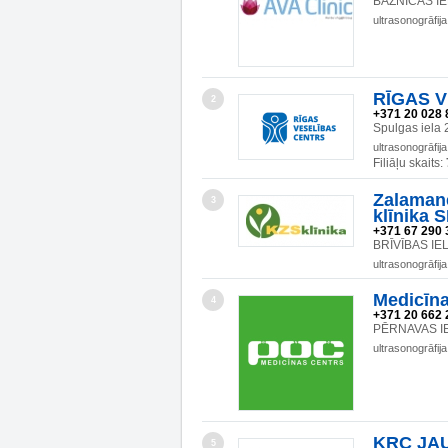
BAZNĪCAS IEL
ultrasonogrāfija
RĪGAS V
2
+371 20 028 
Spulgas iela 
ultrasonogrāfija
Filiāļu skaits:
Zalamane
3
klīnika S
+371 67 290 
BRĪVĪBAS IEL
ultrasonogrāfija
Medicīn
4
+371 20 662 
PĒRNAVAS IE
ultrasonogrāfija
KRC JA
5