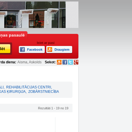
iņas pasaulē
Ieiet ar pasi
lēt
Facebook
Draugiem
rda diena:
Aisma, Askolds
Sekot:
LI
,
REHABILITĀCIJAS CENTRI
,
KAS ĶIRURĢIJA
,
ZOBĀRSTNIECĪBA
Rezultāti 1 - 19 no 19