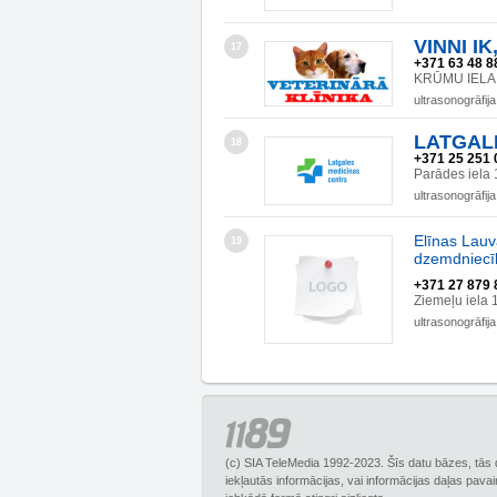
VINNI IK,
17
+371 63 48 8
KRŪMU IELA 
ultrasonogrāfija
LATGAL
18
+371 25 251 
Parādes iela
ultrasonogrāfija
Elīnas Lauv
19
dzemdniecī
+371 27 879 
Ziemeļu iela 
ultrasonogrāfija
(c) SIA TeleMedia 1992-2023. Šīs datu bāzes, tās 
iekļautās informācijas, vai informācijas daļas pava