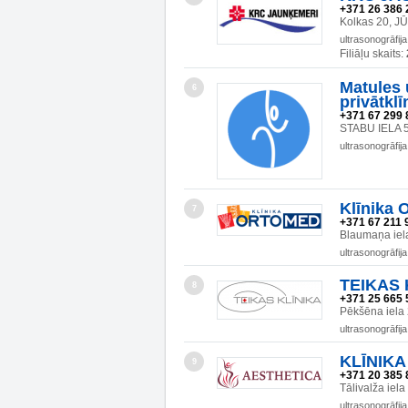
+371 26 386 
Kolkas 20, J
ultrasonogrāfija
Filiāļu skaits:
Matules 
6
privātklī
+371 67 299 
STABU IELA 5
ultrasonogrāfija
Klīnika 
7
+371 67 211 
Blaumaņa iela
ultrasonogrāfija
TEIKAS 
8
+371 25 665 
Pēkšēna iela
ultrasonogrāfija
KLĪNIKA
9
+371 20 385 
Tālivalža iel
ultrasonogrāfija