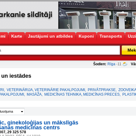
umi
Karte
Jautājumi un atbildes
Kuponi
Transports
Uzz
Mek
Šodien:
Rīga
-11
Vā
 un iestādes
RI
,
VETERINĀRIJA, VETERINĀRIE PAKALPOJUMI
,
PRIVĀTPRAKSE
,
ZOOVEIKA
 PAKALPOJUMI
,
MASĀŽA
,
MEDICĪNAS TEHNIKA, MEDICĪNAS PRECES
,
PLASTI
lusējuma
ic, ginekoloģijas un mākslīgās
šanas medicīnas centrs
007, 29 325 578