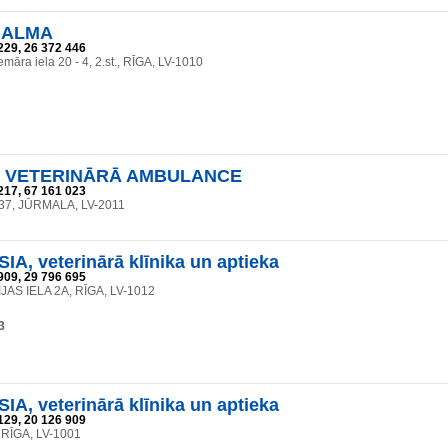
 ALMA
229, 26 372 446
māra iela 20 - 4, 2.st., RĪGA, LV-1010
 VETERINĀRĀ AMBULANCE
217, 67 161 023
37, JŪRMALA, LV-2011
IA, veterinārā klīnika un aptieka
909, 29 796 695
AS IELA 2A, RĪGA, LV-1012
3
IA, veterinārā klīnika un aptieka
129, 20 126 909
, RĪGA, LV-1001