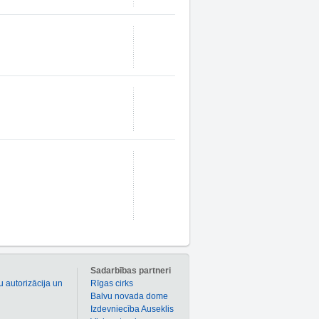
m
Sadarbības partneri
u autorizācija un
Rīgas cirks
Balvu novada dome
Izdevniecība Auseklis