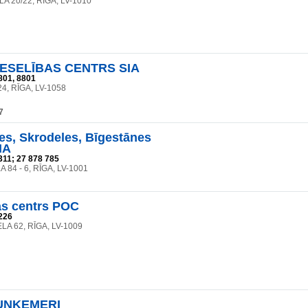
A 20/22, RĪGA, LV-1010
ESELĪBAS CENTRS SIA
801, 8801
24, RĪGA, LV-1058
7
s, Skrodeles, Bīgestānes
IA
311; 27 878 785
A 84 - 6, RĪGA, LV-1001
as centrs POC
226
LA 62, RĪGA, LV-1009
UNĶEMERI