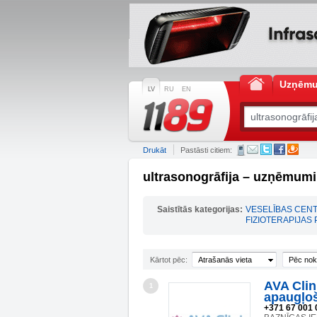
Uzņēm
LV
RU
EN
Drukāt
Pastāsti citiem:
ultrasonogrāfija – uzņēmumi
Saistītās kategorijas:
VESELĪBAS CENT
FIZIOTERAPIJAS
Kārtot pēc:
Atrašanās vieta
Pēc nok
AVA Clin
1
apaugļo
+371 67 001 