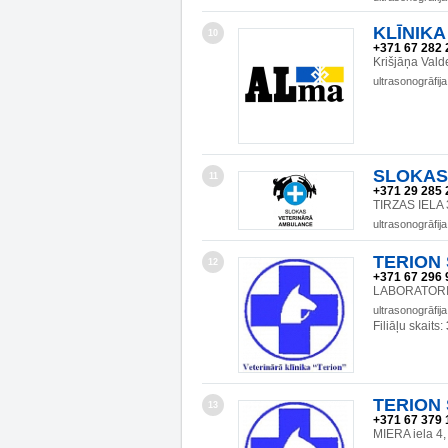
KLĪNIKA
10
+371 67 282 
Krišjāņa Valde
ultrasonogrāfija
SLOKAS
11
+371 29 285 
TIRZAS IELA 
ultrasonogrāfija
TERION S
12
+371 67 296 
LABORATORIJ
ultrasonogrāfija
Filiāļu skaits:
TERION S
13
+371 67 379 
MIERA iela 4