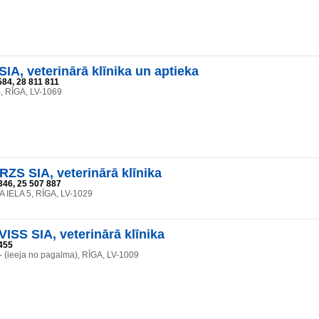
IA, veterinārā klīnika un aptieka
584, 28 811 811
, RĪGA, LV-1069
ZS SIA, veterinārā klīnika
346, 25 507 887
 IELA 5, RĪGA, LV-1029
ISS SIA, veterinārā klīnika
455
 - (ieeja no pagalma), RĪGA, LV-1009