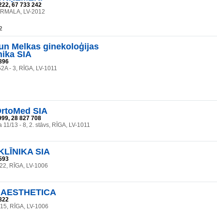
222, 67 733 242
ŪRMALA, LV-2012
2
un Melkas ginekoloģijas
nika SIA
896
2A - 3, RĪGA, LV-1011
OrtoMed SIA
999, 28 827 708
 11/13 - 8, 2. stāvs, RĪGA, LV-1011
KLĪNIKA SIA
593
 22, RĪGA, LV-1006
 AESTHETICA
822
a 15, RĪGA, LV-1006