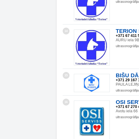
ultrasonogrāfija
TERION S
14
+371 67 411 
AURU iela 9B
ultrasonogrāfija
BIŠU DĀR
15
+371 29 167 
PAULA LEJIŅA
ultrasonogrāfija
OSI SERV
16
+371 67 270 
Avotu iela 66
ultrasonogrāfija