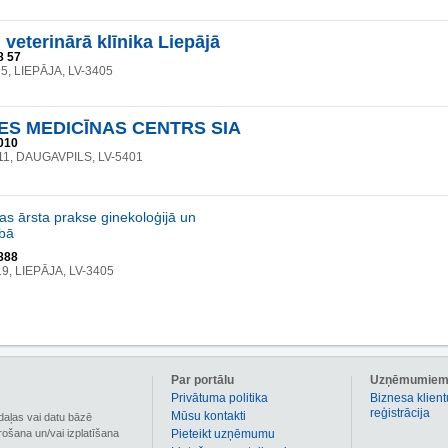
 veterinārā klīnika Liepājā
8 57
5, LIEPĀJA, LV-3405
ES MEDICĪNAS CENTRS SIA
010
 11, DAUGAVPILS, LV-5401
as ārsta prakse ginekoloģijā un
bā
888
19, LIEPĀJA, LV-3405
Par portālu
Uzņēmumie
Privātuma politika
Biznesa klient
reģistrācija
Mūsu kontakti
daļas vai datu bāzē
irošana un/vai izplatīšana
Pieteikt uzņēmumu