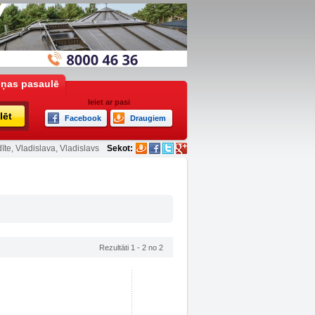
iņas pasaulē
Ieiet ar pasi
lēt
Facebook
Draugiem
īte, Vladislava, Vladislavs
Sekot:
Rezultāti 1 - 2 no 2