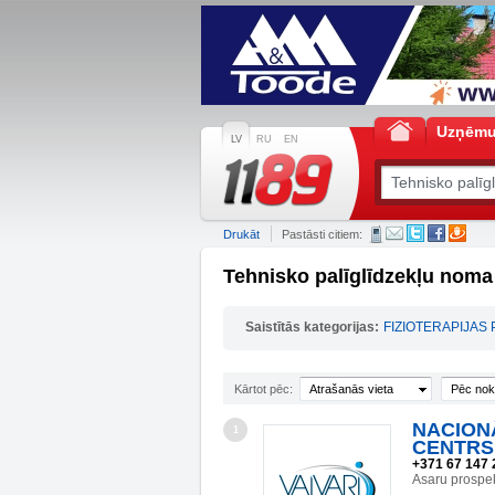
Uzņēm
LV
RU
EN
Drukāt
Pastāsti citiem:
Tehnisko palīglīdzekļu nom
Saistītās kategorijas:
FIZIOTERAPIJAS
Kārtot pēc:
Atrašanās vieta
Pēc nok
NACION
1
CENTRS 
+371 67 147 
Asaru prospe