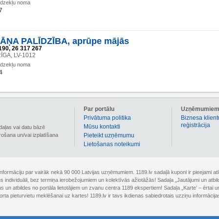
līdzekļu noma
7
ĀŅA PALĪDZĪBA, aprūpe mājās
190, 26 317 267
RĪGA, LV-1012
līdzekļu noma
4
Par portālu
Uzņēmumie
Privātuma politika
Biznesa klient
reģistrācija
Mūsu kontakti
daļas vai datu bāzē
irošana un/vai izplatīšana
Pieteikt uzņēmumu
Lietošanas noteikumi
 informāciju par vairāk nekā 90 000 Latvijas uzņēmumiem. 1189.lv sadaļā kuponi ir pieejami
nus individuāli, bez termiņa ierobežojumiem un kolektīvās ažiotāžās! Sadaļa „Jautājumi un atbi
un atbildes no portāla lietotājiem un zvanu centra 1189 ekspertiem! Sadaļa „Karte’ – ērtai un
orta pieturvietu meklēšanai uz kartes! 1189.lv ir tavs ikdienas sabiedrotais uzziņu informācija