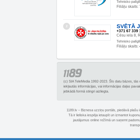
Tehnisko palīg
Filiāļu skaits:
SVĒTĀ J
2
+371 67 339 
Cēsu iela 8, 
Tehnisko palīg
Filiāļu skaits:
(c) SIA TeleMedia 1992-2023. Šīs datu bāzes, tās 
iekļautās informācijas, vai informācijas daļas pava
jebkādā formā stingri aizliegta.
1189.lv – Biznesa uzziņu portāls, piedāvā plašu
Tā ir lieliska iespēja ietaupīt un izmantot kupo
jautājumus online režīmā un saņemt padomus 
transp