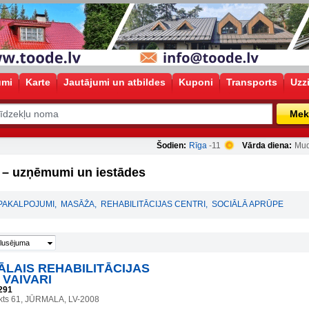
umi
Karte
Jautājumi un atbildes
Kuponi
Transports
Uzz
Mek
Šodien:
Rīga
-11
Vārda diena:
Mud
a – uzņēmumi un iestādes
 PAKALPOJUMI
,
MASĀŽA
,
REHABILITĀCIJAS CENTRI
,
SOCIĀLĀ APRŪPE
lusējuma
ĀLAIS REHABILITĀCIJAS
VAIVARI
291
kts 61, JŪRMALA, LV-2008