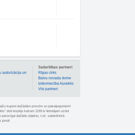
m
Sadarbības partneri
u autorizācija un
Rīgas cirks
Balvu novada dome
Izdevniecība Auseklis
Visi partneri
 atlaižu kuponi dažādām precēm un pakalpojumiem!
ldes” dod iespēju katram 1189.lv lietotājam uzdot
 parocīgai dažādu objektu, t.sk. sabiedriskā
s jomā!