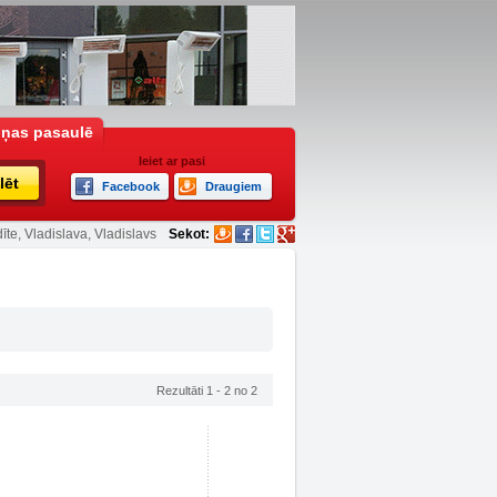
iņas pasaulē
Ieiet ar pasi
lēt
Facebook
Draugiem
īte, Vladislava, Vladislavs
Sekot:
Rezultāti 1 - 2 no 2