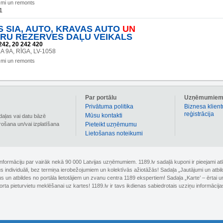
smi un remonts
1
 SIA, AUTO, KRAVAS AUTO
UN
RU REZERVES DAĻU VEIKALS
242, 20 242 420
A 9A, RĪGA, LV-1058
smi un remonts
Par portālu
Uzņēmumie
Privātuma politika
Biznesa klient
reģistrācija
Mūsu kontakti
daļas vai datu bāzē
irošana un/vai izplatīšana
Pieteikt uzņēmumu
Lietošanas noteikumi
 informāciju par vairāk nekā 90 000 Latvijas uzņēmumiem. 1189.lv sadaļā kuponi ir pieejami
nus individuāli, bez termiņa ierobežojumiem un kolektīvās ažiotāžās! Sadaļa „Jautājumi un atbi
un atbildes no portāla lietotājiem un zvanu centra 1189 ekspertiem! Sadaļa „Karte’ – ērtai un
orta pieturvietu meklēšanai uz kartes! 1189.lv ir tavs ikdienas sabiedrotais uzziņu informācija