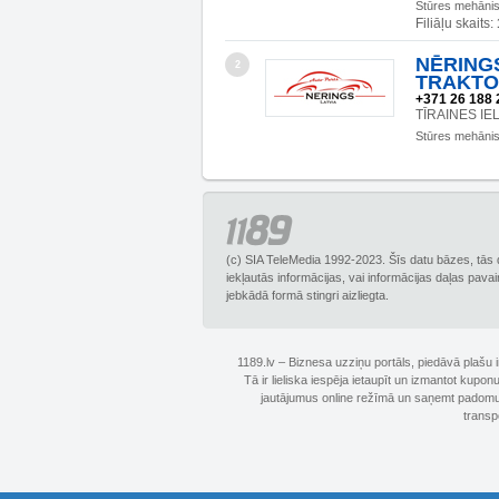
Stūres mehāni
Filiāļu skaits:
NĒRINGS
2
TRAKTO
+371 26 188 
TĪRAINES IEL
Stūres mehāni
(c) SIA TeleMedia 1992-2023. Šīs datu bāzes, tās 
iekļautās informācijas, vai informācijas daļas pava
jebkādā formā stingri aizliegta.
1189.lv – Biznesa uzziņu portāls, piedāvā plašu
Tā ir lieliska iespēja ietaupīt un izmantot kupo
jautājumus online režīmā un saņemt padomus 
transp