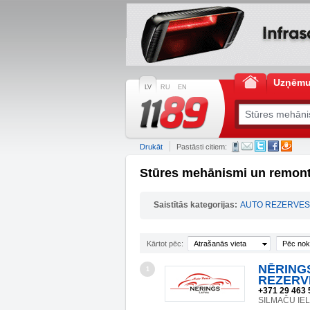
Uzņēm
LV
RU
EN
Drukāt
Pastāsti citiem:
Stūres mehānismi un remont
Saistītās kategorijas:
AUTO REZERVES
Kārtot pēc:
Atrašanās vieta
Pēc nok
NĒRING
1
REZERV
+371 29 463 
SILMAČU IEL