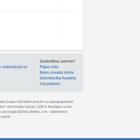
m
Sadarbības partneri
u autorizācija un
Rīgas cirks
Balvu novada dome
Izdevniecība Auseklis
Visi partneri
 atlaižu kuponi dažādām precēm un pakalpojumiem!
ldes” dod iespēju katram 1189.lv lietotājam uzdot
 parocīgai dažādu objektu, t.sk. sabiedriskā
s jomā!