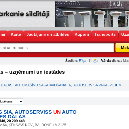
umi
Karte
Jautājumi un atbildes
Kuponi
Transports
Uzz
Mek
Šodien:
Rīga
-11
Vārda diena:
Mud
s – uzņēmumi un iestādes
 DAĻAS
,
AUTOMAŠĪNU SAGATAVOŠANA TA
,
AUTOSERVISA PAKALPOJUMI
lusējuma
S SIA, AUTOSERVISS
UN
AUTO
ES DAĻAS
546, 20 209 448
A 64, ĶEKAVAS NOV., BALDONE, LV-2125