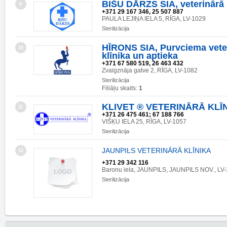
BIŠU DĀRZS SIA, veterinārā 
9
+371 29 167 346, 25 507 887
PAULA LEJIŅA IELA 5, RĪGA, LV-1029
Sterilizācija
HĪRONS SIA, Purvciema vete
10
klīnika un aptieka
+371 67 580 519, 26 463 432
Zvaigznāja gatve 2, RĪGA, LV-1082
Sterilizācija
Filiāļu skaits:
1
KLIVET ® VETERINĀRĀ KLĪ
11
+371 26 475 461; 67 188 766
VIŠĶU IELA 25, RĪGA, LV-1057
Sterilizācija
JAUNPILS VETERINĀRĀ KLĪNIKA
12
+371 29 342 116
Baronu iela, JAUNPILS, JAUNPILS NOV., LV
Sterilizācija