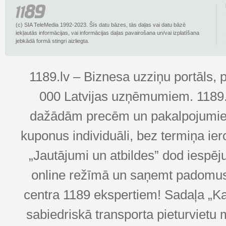
(c) SIA TeleMedia 1992-2023. Šīs datu bāzes, tās daļas vai datu bāzē
iekļautās informācijas, vai informācijas daļas pavairošana un/vai izplatīšana
jebkādā formā stingri aizliegta.
1189.lv – Biznesa uzziņu portāls, 
000 Latvijas uzņēmumiem. 1189.lv
dažādām precēm un pakalpojumiem! 
kuponus individuāli, bez termiņa ie
„Jautājumi un atbildes” dod iespēj
online režīmā un saņemt padomus u
centra 1189 ekspertiem! Sadaļa „Kar
sabiedriskā transporta pieturvietu 