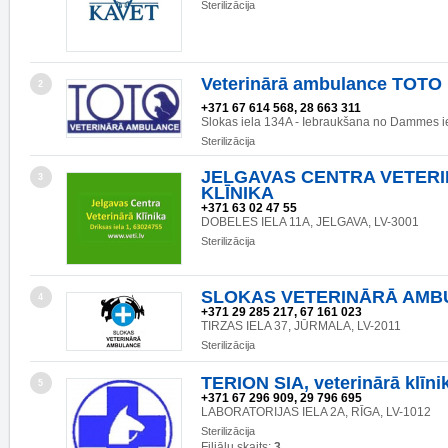
Sterilizācija
Veterinārā ambulance TOTO
2
+371 67 614 568, 28 663 311
Slokas iela 134A - Iebraukšana no Dammes i
Sterilizācija
JELGAVAS CENTRA VETER
3
KLĪNIKA
+371 63 02 47 55
DOBELES IELA 11A, JELGAVA, LV-3001
Sterilizācija
SLOKAS VETERINĀRĀ AMB
4
+371 29 285 217, 67 161 023
TIRZAS IELA 37, JŪRMALA, LV-2011
Sterilizācija
TERION SIA, veterinārā klīni
5
+371 67 296 909, 29 796 695
LABORATORIJAS IELA 2A, RĪGA, LV-1012
Sterilizācija
Filiāļu skaits:
3