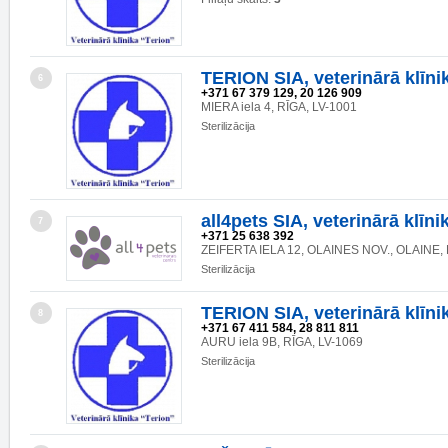
TERION SIA, veterinārā klīni
6
+371 67 379 129, 20 126 909
MIERA iela 4, RĪGA, LV-1001
Sterilizācija
all4pets SIA, veterinārā klīni
7
+371 25 638 392
ZEIFERTA IELA 12, OLAINES NOV., OLAINE, 
Sterilizācija
TERION SIA, veterinārā klīni
8
+371 67 411 584, 28 811 811
AURU iela 9B, RĪGA, LV-1069
Sterilizācija