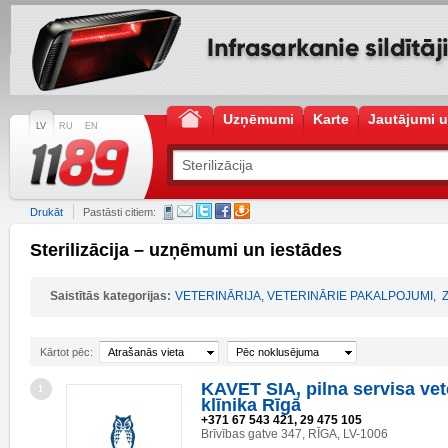
Uzņēmumi
Karte
Jautājumi u
LV
RU
EN
Drukāt
Pastāsti citiem:
Sterilizācija – uzņēmumi un iestādes
Saistītās kategorijas:
VETERINĀRIJA, VETERINĀRIE PAKALPOJUMI
,
Kārtot pēc:
Atrašanās vieta
Pēc noklusējuma
KAVET SIA, pilna servisa vet
1
klīnika Rīgā
+371 67 543 421, 29 475 105
Brīvības gatve 347, RĪGA, LV-1006