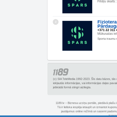
Filiāļu skaits:
Fiziotera
2
Pārdaug
+371 22 311 
Mūkusalas ie
Sporta traumu r
(c) SIA TeleMedia 1992-2023. Šīs datu bāzes, tās 
iekļautās informācijas, vai informācijas daļas pava
jebkādā formā stingri aizliegta.
1189.lv – Biznesa uzziņu portāls, piedāvā plašu
Tā ir lieliska iespēja ietaupīt un izmantot kupo
jautājumus online režīmā un saņemt padomus 
transp