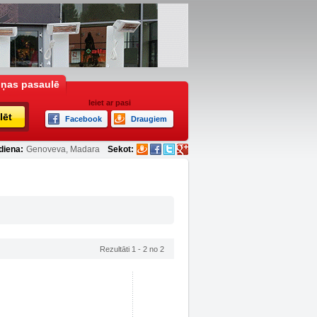
iņas pasaulē
Ieiet ar pasi
lēt
Facebook
Draugiem
diena:
Genoveva, Madara
Sekot:
Rezultāti 1 - 2 no 2