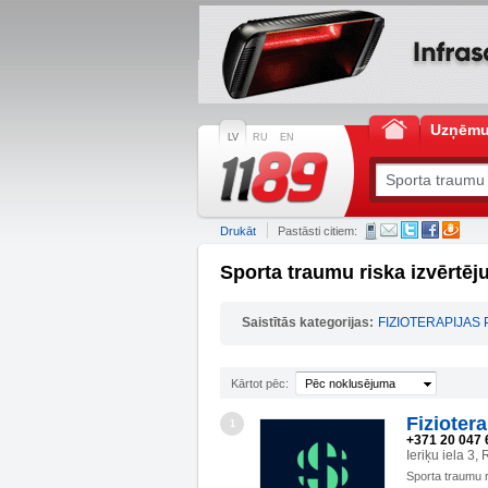
Uzņēm
LV
RU
EN
Drukāt
Pastāsti citiem:
Sporta traumu riska izvērtē
Saistītās kategorijas:
FIZIOTERAPIJAS
Kārtot pēc:
Pēc noklusējuma
Fizioter
1
+371 20 047 
Ieriķu iela 3,
Sporta traumu r