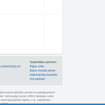
m
Sadarbības partneri
u autorizācija un
Rīgas cirks
Balvu novada dome
Izdevniecība Auseklis
Visi partneri
 atlaižu kuponi dažādām precēm un pakalpojumiem!
ldes” dod iespēju katram 1189.lv lietotājam uzdot
 parocīgai dažādu objektu, t.sk. sabiedriskā
s jomā!