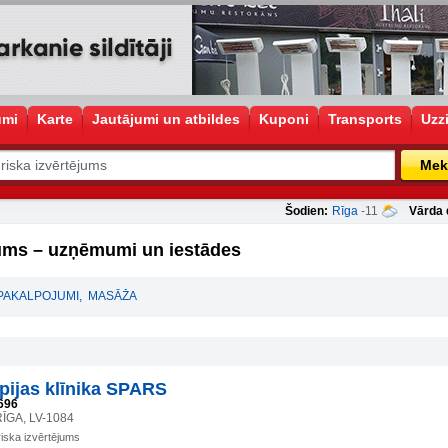
umi
Karte
Jautājumi un atbildes
Kuponi
Transports
Uzz
Mek
Šodien:
Rīga
-11
Vārda 
jums – uzņēmumi un iestādes
 PAKALPOJUMI
,
MASĀŽA
apijas klīnika SPARS
696
 RĪGA, LV-1084
iska izvērtējums