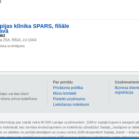
1
pijas klīnika SPARS, filiāle
avā
462
la 25A, RĪGA, LV-1004
iska izvērtējums
Par portālu
Uzņēmumie
Privātuma politika
Biznesa klient
reģistrācija
Mūsu kontakti
daļas vai datu bāzē
irošana un/vai izplatīšana
Pieteikt uzņēmumu
Lietošanas noteikumi
 informāciju par vairāk nekā 90 000 Latvijas uzņēmumiem. 1189.lv sadaļā kuponi ir pieejami
nus individuāli, bez termiņa ierobežojumiem un kolektīvās ažiotāžās! Sadaļa „Jautājumi un atbi
un atbildes no portāla lietotājiem un zvanu centra 1189 ekspertiem! Sadaļa „Karte’ – ērtai un
orta pieturvietu meklēšanai uz kartes! 1189.lv ir tavs ikdienas sabiedrotais uzziņu informācija