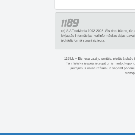
(c) SIA TeleMedia 1992-2023. Šīs datu bāzes, tās 
iekļautās informācijas, vai informācijas daļas pava
jebkādā formā stingri aizliegta.
1189.lv – Biznesa uzziņu portāls, piedāvā plašu
Tā ir lieliska iespēja ietaupīt un izmantot kupo
jautājumus online režīmā un saņemt padomus 
transp