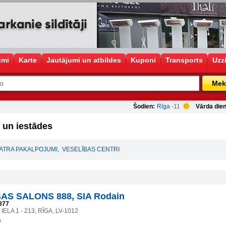
umi
Karte
Jautājumi un atbildes
Kuponi
Transports
Uzz
Mek
Šodien:
Rīga
-11
Vārda dien
 un iestādes
IATRA PAKALPOJUMI
,
VESELĪBAS CENTRI
AS SALONS 888, SIA Rodain
877
LA 1 - 213, RĪGA, LV-1012
o