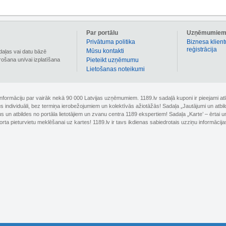
Par portālu
Uzņēmumie
Privātuma politika
Biznesa klient
reģistrācija
Mūsu kontakti
daļas vai datu bāzē
irošana un/vai izplatīšana
Pieteikt uzņēmumu
Lietošanas noteikumi
 informāciju par vairāk nekā 90 000 Latvijas uzņēmumiem. 1189.lv sadaļā kuponi ir pieejami
nus individuāli, bez termiņa ierobežojumiem un kolektīvās ažiotāžās! Sadaļa „Jautājumi un atbi
un atbildes no portāla lietotājiem un zvanu centra 1189 ekspertiem! Sadaļa „Karte’ – ērtai un
orta pieturvietu meklēšanai uz kartes! 1189.lv ir tavs ikdienas sabiedrotais uzziņu informācija