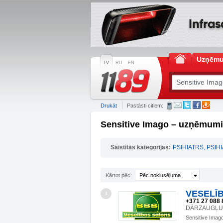
Uzņēm
LV
RU
EN
Drukāt
Pastāsti citiem:
Sensitive Imago – uzņēmumi
Saistītās kategorijas:
PSIHIATRS, PSIH
Kārtot pēc:
Pēc noklusējuma
VESELĪB
1
+371 27 088 
DĀRZAUGĻU IE
Sensitive Imag