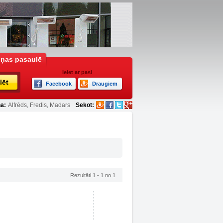
iņas pasaulē
Ieiet ar pasi
lēt
Facebook
Draugiem
a:
Alfrēds, Fredis, Madars
Sekot:
Rezultāti 1 - 1 no 1