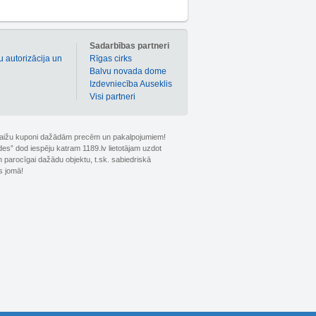
m
Sadarbības partneri
u autorizācija un
Rīgas cirks
Balvu novada dome
Izdevniecība Auseklis
Visi partneri
 atlaižu kuponi dažādām precēm un pakalpojumiem!
ldes” dod iespēju katram 1189.lv lietotājam uzdot
 parocīgai dažādu objektu, t.sk. sabiedriskā
s jomā!