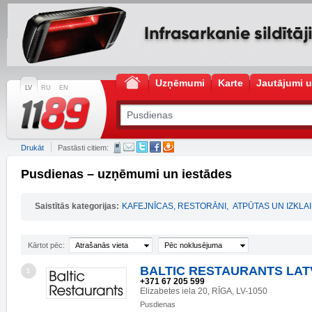
Uzņēmumi
Karte
Jautājumi u
LV
RU
EN
Drukāt
Pastāsti citiem:
Pusdienas – uzņēmumi un iestādes
Saistītās kategorijas:
KAFEJNĪCAS, RESTORĀNI
,
ATPŪTAS UN IZKL
Kārtot pēc:
Atrašanās vieta
Pēc noklusējuma
BALTIC RESTAURANTS LATV
1
+371 67 205 599
Elizabetes iela 20, RĪGA, LV-1050
Pusdienas