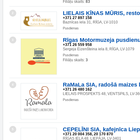
Filiāļu skaits:
83
LIELAIS ĶĪNAS MŪRIS, resto
2
+371 27 897 158
Baznīcas iela 31, RĪGA, LV-1010
Pusdienas
Rīgas Motormuzeja pusdienu
3
+371 26 559 958
Sergeja Eizenšteina iela 8, RĪGA, LV-1079
Pusdienas
Filiāļu skaits:
3
RaMaLa SIA, radošā maizes l
4
+371 26 480 162
LIELAIS PROSPEKTS 48, VENTSPILS, LV-36
Pusdienas
CEPELĪNI SIA, kafejnīca Liep
5
+371 20 004 358, 20 170 870
RĪGAS IELA 48, LIEPĀJA, LV-3401