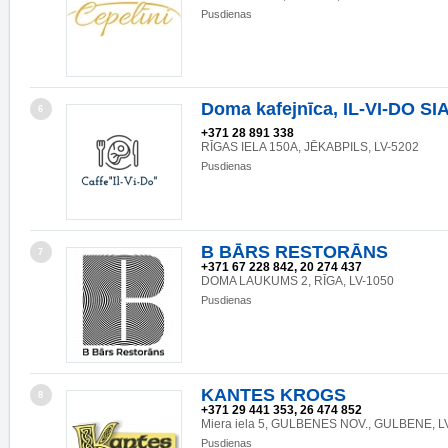
Pusdienas
Doma kafejnīca, IL-VI-DO SI
6
+371 28 891 338
RĪGAS IELA 150A, JĒKABPILS, LV-5202
Pusdienas
B BĀRS RESTORĀNS
7
+371 67 228 842, 20 274 437
DOMA LAUKUMS 2, RĪGA, LV-1050
Pusdienas
KANTES KROGS
8
+371 29 441 353, 26 474 852
Miera iela 5, GULBENES NOV., GULBENE, L
Pusdienas