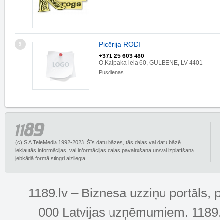
Picērija RODI
9
+371 25 603 460
O.Kalpaka iela 60, GULBENE, LV-4401
Pusdienas
(c) SIA TeleMedia 1992-2023. Šīs datu bāzes, tās daļas vai datu bāzē
iekļautās informācijas, vai informācijas daļas pavairošana un/vai izplatīšana
jebkādā formā stingri aizliegta.
1189.lv – Biznesa uzziņu portāls, 
000 Latvijas uzņēmumiem. 1189.lv