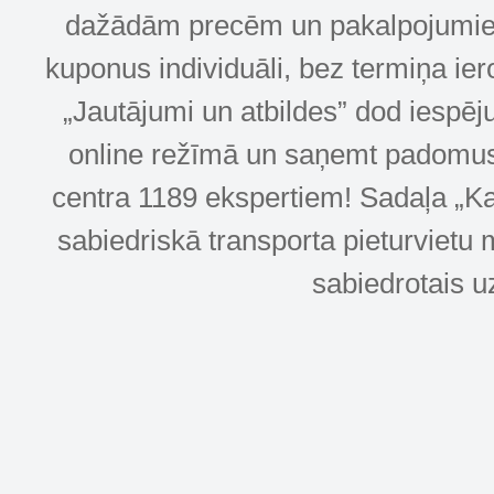
dažādām precēm un pakalpojumiem! 
kuponus individuāli, bez termiņa ie
„Jautājumi un atbildes” dod iespēj
online režīmā un saņemt padomus u
centra 1189 ekspertiem! Sadaļa „Kar
sabiedriskā transporta pieturvietu 
sabiedrotais u