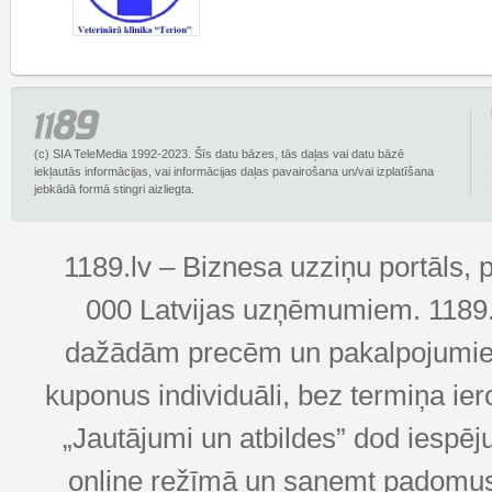
(c) SIA TeleMedia 1992-2023. Šīs datu bāzes, tās daļas vai datu bāzē
iekļautās informācijas, vai informācijas daļas pavairošana un/vai izplatīšana
jebkādā formā stingri aizliegta.
1189.lv – Biznesa uzziņu portāls, 
000 Latvijas uzņēmumiem. 1189.lv
dažādām precēm un pakalpojumiem! 
kuponus individuāli, bez termiņa ie
„Jautājumi un atbildes” dod iespēj
online režīmā un saņemt padomus u