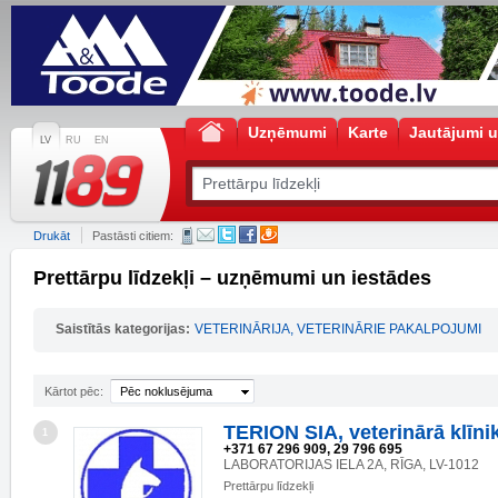
Uzņēmumi
Karte
Jautājumi u
LV
RU
EN
Drukāt
Pastāsti citiem:
Prettārpu līdzekļi – uzņēmumi un iestādes
Saistītās kategorijas:
VETERINĀRIJA, VETERINĀRIE PAKALPOJUMI
Kārtot pēc:
Pēc noklusējuma
TERION SIA, veterinārā klīni
1
+371 67 296 909, 29 796 695
LABORATORIJAS IELA 2A, RĪGA, LV-1012
Prettārpu līdzekļi