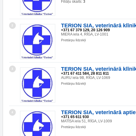
Filiāļu skaits:
3
TERION SIA, veterinārā klīni
2
+371 67 379 129, 20 126 909
MIERA iela 4, RĪGA, LV-1001
Prettārpu līdzekļi
TERION SIA, veterinārā klīni
3
+371 67 411 584, 28 811 811
AURU iela 9B, RĪGA, LV-1069
Prettārpu līdzekļi
TERION SIA, veterinārā apti
4
+371 65 611 930
MATĪSA iela 51, RĪGA, LV-1009
Prettārpu līdzekļi