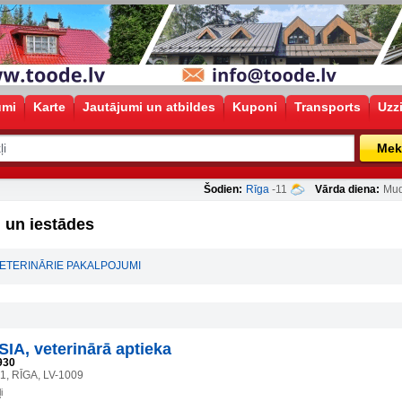
umi
Karte
Jautājumi un atbildes
Kuponi
Transports
Uzz
Mek
Šodien:
Rīga
-11
Vārda diena:
Mud
 un iestādes
VETERINĀRIE PAKALPOJUMI
IA, veterinārā aptieka
930
51, RĪGA, LV-1009
i