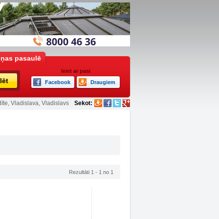
iņas pasaulē
Ieiet ar pasi
lēt
Facebook
Draugiem
īte, Vladislava, Vladislavs
Sekot:
Rezultāti 1 - 1 no 1