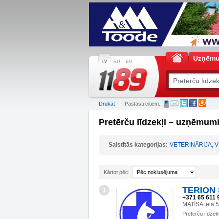
Uzņēm
LV
RU
EN
Drukāt
Pastāsti citiem:
Pretērču līdzekļi – uzņēmumi
Saistītās kategorijas:
VETERINĀRIJA, 
Kārtot pēc:
Pēc noklusējuma
TERION S
1
+371 65 611 
MATĪSA iela 
Pretērču līdzekļ