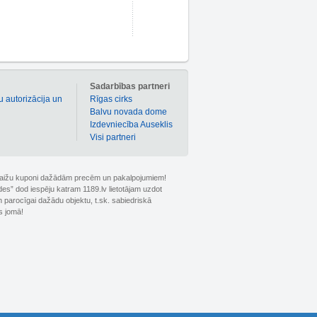
m
Sadarbības partneri
u autorizācija un
Rīgas cirks
Balvu novada dome
Izdevniecība Auseklis
Visi partneri
 atlaižu kuponi dažādām precēm un pakalpojumiem!
ldes” dod iespēju katram 1189.lv lietotājam uzdot
 parocīgai dažādu objektu, t.sk. sabiedriskā
s jomā!