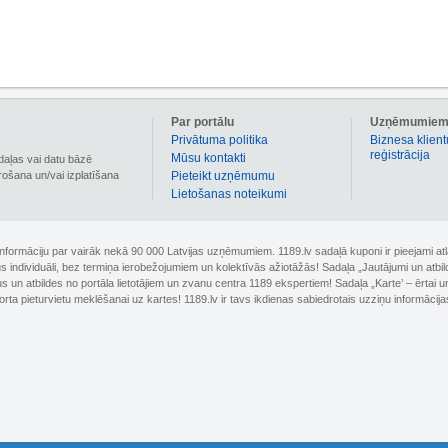
Par portālu
Uzņēmumie
Privātuma politika
Biznesa klient
reģistrācija
Mūsu kontakti
daļas vai datu bāzē
irošana un/vai izplatīšana
Pieteikt uzņēmumu
Lietošanas noteikumi
 informāciju par vairāk nekā 90 000 Latvijas uzņēmumiem. 1189.lv sadaļā kuponi ir pieejami
nus individuāli, bez termiņa ierobežojumiem un kolektīvās ažiotāžās! Sadaļa „Jautājumi un atbi
un atbildes no portāla lietotājiem un zvanu centra 1189 ekspertiem! Sadaļa „Karte’ – ērtai un
orta pieturvietu meklēšanai uz kartes! 1189.lv ir tavs ikdienas sabiedrotais uzziņu informācija