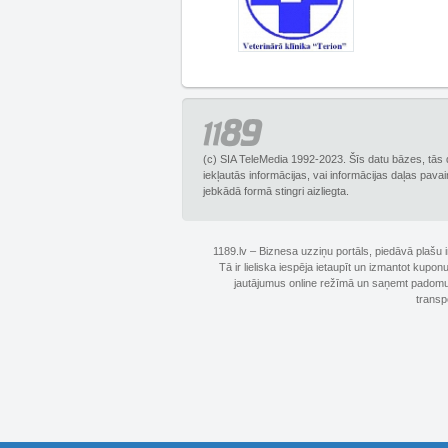
(c) SIA TeleMedia 1992-2023. Šīs datu bāzes, tās 
iekļautās informācijas, vai informācijas daļas pava
jebkādā formā stingri aizliegta.
1189.lv – Biznesa uzziņu portāls, piedāvā plašu
Tā ir lieliska iespēja ietaupīt un izmantot kupo
jautājumus online režīmā un saņemt padomus 
transp