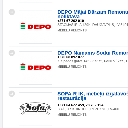
DEPO Mājai Dārzam Remonta
11
noliktava
+371 67 202 010
STACIJAS IELA 129K, DAUGAVPILS, LV-540
MĒBEĻU REMONTS
DEPO Namams Sodui Remon
12
+370 68 892 077
Klaipėdos gatve 145 - 37375, PANEVĖŽYS, 
MĒBEĻU REMONTS
SOFA-R IK, mēbeļu izgatavo
13
restaurācija
+371 64 622 459, 28 702 194
BRĀĻU SKRINDU 3, RĒZEKNE, LV-4601
MĒBEĻU REMONTS