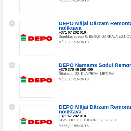
MĒBEĻU REMONTS
DEPO Mājai Dārzam Remonta
5
noliktava
+371 67 202 010
Siguldas šoseja 6, BERĢI, GARKALNES NOV.
MĒBEĻU REMONTS
DEPO Namams Sodui Remon
6
+370 370 46 268 400
Šilutes pl. 28, KLAIPĒDA, LIETUVA
MĒBEĻU REMONTS
DEPO Mājai Dārzam Remonta
7
noliktava
+371 67 202 010
KĻAVU IELA 1, JĒKABPILS, LV-5201
MĒBEĻU REMONTS