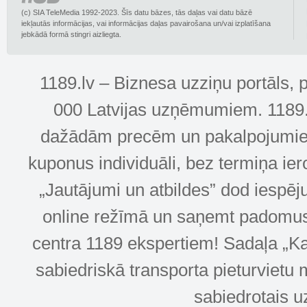
(c) SIA TeleMedia 1992-2023. Šīs datu bāzes, tās daļas vai datu bāzē
iekļautās informācijas, vai informācijas daļas pavairošana un/vai izplatīšana
jebkādā formā stingri aizliegta.
1189.lv – Biznesa uzziņu portāls, 
000 Latvijas uzņēmumiem. 1189.lv
dažādām precēm un pakalpojumiem! 
kuponus individuāli, bez termiņa ie
„Jautājumi un atbildes” dod iespēj
online režīmā un saņemt padomus u
centra 1189 ekspertiem! Sadaļa „Kar
sabiedriskā transporta pieturvietu 
sabiedrotais u