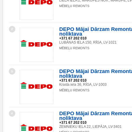
LIELĀ IELA 2, MĀRUPES NOV., MĀRUPE, LV
MĒBEĻU REMONTS
DEPO Mājai Dārzam Remonta
2
noliktava
+371 67 202 010
LUBĀNAS IELA 150, RĪGA, LV-1021
MĒBEĻU REMONTS
DEPO Mājai Dārzam Remonta
3
noliktava
+371 67 202 010
Krasta iela 36, RĪGA, LV-1003
MĒBEĻU REMONTS
DEPO Mājai Dārzam Remonta
4
noliktava
+371 67 202 010
ZEMNIEKU IELA 22, LIEPĀJA, LV-3401