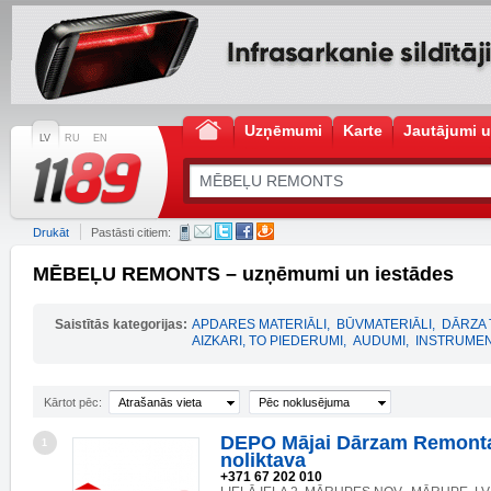
Uzņēmumi
Karte
Jautājumi u
LV
RU
EN
Drukāt
Pastāsti citiem:
MĒBEĻU REMONTS – uzņēmumi un iestādes
Saistītās kategorijas:
APDARES MATERIĀLI
,
BŪVMATERIĀLI
,
DĀRZA 
AIZKARI, TO PIEDERUMI
,
AUDUMI
,
INSTRUMEN
Kārtot pēc:
Atrašanās vieta
Pēc noklusējuma
DEPO Mājai Dārzam Remonta
1
noliktava
+371 67 202 010