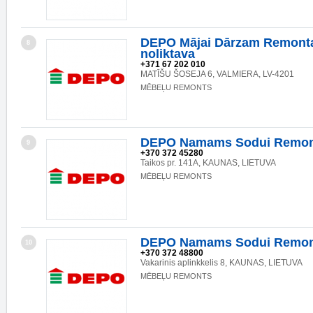
DEPO Mājai Dārzam Remonta
8
noliktava
+371 67 202 010
MATĪŠU ŠOSEJA 6, VALMIERA, LV-4201
MĒBEĻU REMONTS
DEPO Namams Sodui Remon
9
+370 372 45280
Taikos pr. 141A, KAUNAS, LIETUVA
MĒBEĻU REMONTS
DEPO Namams Sodui Remon
10
+370 372 48800
Vakarinis aplinkkelis 8, KAUNAS, LIETUVA
MĒBEĻU REMONTS