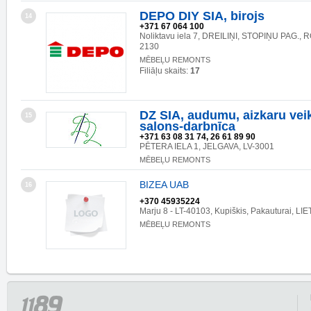
DEPO DIY SIA, birojs
14
+371 67 064 100
Noliktavu iela 7, DREILIŅI, STOPIŅU PAG., 
2130
MĒBEĻU REMONTS
Filiāļu skaits:
17
DZ SIA, audumu, aizkaru vei
15
salons-darbnīca
+371 63 08 31 74, 26 61 89 90
PĒTERA IELA 1, JELGAVA, LV-3001
MĒBEĻU REMONTS
BIZEA UAB
16
+370 45935224
Marju 8 - LT-40103, Kupiškis, Pakauturai, LI
MĒBEĻU REMONTS