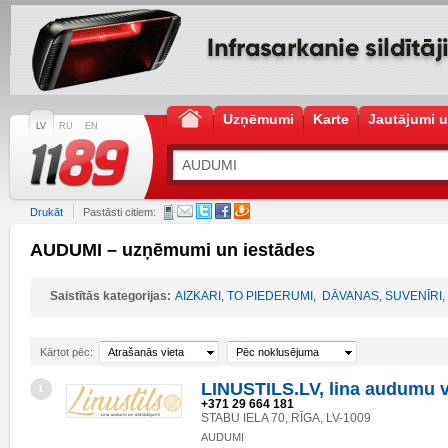
Uzņēmumi
Karte
Jautājumi u
LV
RU
EN
Drukāt
Pastāsti citiem:
AUDUMI – uzņēmumi un iestādes
Saistītās kategorijas:
AIZKARI, TO PIEDERUMI
,
DĀVANAS, SUVENĪRI
,
Kārtot pēc:
Atrašanās vieta
Pēc noklusējuma
LINUSTILS.LV, lina audumu v
1
+371 29 664 181
STABU IELA 70, RĪGA, LV-1009
AUDUMI