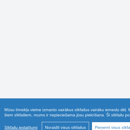
Mūsu tīmekļa vietne izmanto vairākus sīkfailus vairāku iemeslu dēļ. 
šiem sīkfailiem, mums ir nepieciešama jūsu piekrišana. Šī sīkfailu pol
Sīkfailu iestatījumi
Noraidīt visus sīkfailus
Pieņemt visus sīkfa