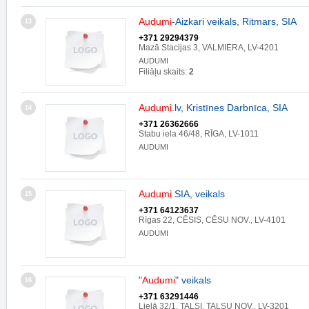
Audumi
-Aizkari veikals, Ritmars, SIA
13
+371 29294379
Mazā Stacijas 3, VALMIERA, LV-4201
AUDUMI
Filiāļu skaits:
2
Audumi
.lv, Kristīnes Darbnīca, SIA
14
+371 26362666
Stabu iela 46/48, RĪGA, LV-1011
AUDUMI
Audumi
SIA, veikals
15
+371 64123637
Rīgas 22, CĒSIS, CĒSU NOV., LV-4101
AUDUMI
"
Audumi
" veikals
16
+371 63291446
Lielā 32/1, TALSI, TALSU NOV., LV-3201