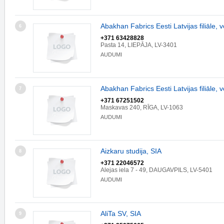
Abakhan Fabrics Eesti Latvijas filiāle, v
6
+371 63428828
Pasta 14, LIEPĀJA, LV-3401
AUDUMI
Abakhan Fabrics Eesti Latvijas filiāle, v
7
+371 67251502
Maskavas 240, RĪGA, LV-1063
AUDUMI
Aizkaru studija, SIA
8
+371 22046572
Alejas iela 7 - 49, DAUGAVPILS, LV-5401
AUDUMI
AliTa SV, SIA
9