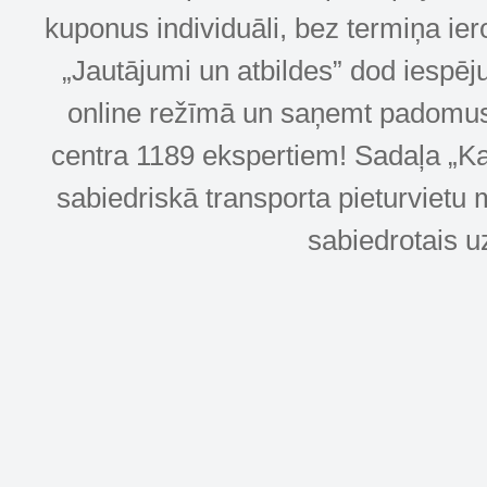
kuponus individuāli, bez termiņa ie
„Jautājumi un atbildes” dod iespēj
online režīmā un saņemt padomus u
centra 1189 ekspertiem! Sadaļa „Kar
sabiedriskā transporta pieturvietu 
sabiedrotais u