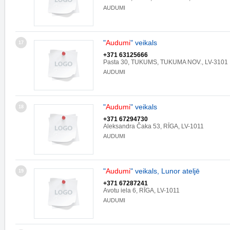
AUDUMI
"
Audumi
" veikals
17
+371 63125666
Pasta 30, TUKUMS, TUKUMA NOV., LV-3101
AUDUMI
"
Audumi
" veikals
18
+371 67294730
Aleksandra Čaka 53, RĪGA, LV-1011
AUDUMI
"
Audumi
" veikals, Lunor ateljē
19
+371 67287241
Avotu iela 6, RĪGA, LV-1011
AUDUMI