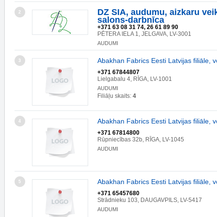
DZ SIA, audumu, aizkaru vei
2
salons-darbnīca
+371 63 08 31 74, 26 61 89 90
PĒTERA IELA 1, JELGAVA, LV-3001
AUDUMI
Abakhan Fabrics Eesti Latvijas filiāle, v
3
+371 67844807
Lielgabalu 4, RĪGA, LV-1001
AUDUMI
Filiāļu skaits:
4
Abakhan Fabrics Eesti Latvijas filiāle, v
4
+371 67814800
Rūpniecības 32b, RĪGA, LV-1045
AUDUMI
Abakhan Fabrics Eesti Latvijas filiāle, v
5
+371 65457680
Strādnieku 103, DAUGAVPILS, LV-5417
AUDUMI