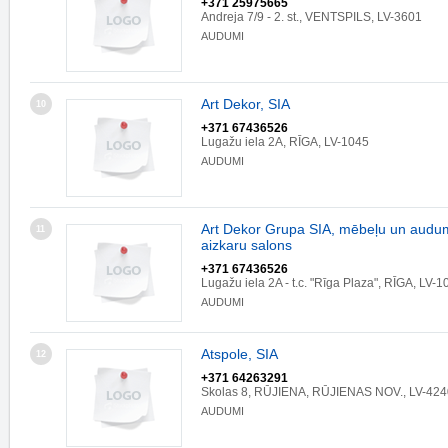
+371 25975665
Andreja 7/9 - 2. st., VENTSPILS, LV-3601
AUDUMI
Art Dekor, SIA
10
+371 67436526
Lugažu iela 2A, RĪGA, LV-1045
AUDUMI
Art Dekor Grupa SIA, mēbeļu un audum
11
aizkaru salons
+371 67436526
Lugažu iela 2A - t.c. "Rīga Plaza", RĪGA, LV-1
AUDUMI
Atspole, SIA
12
+371 64263291
Skolas 8, RŪJIENA, RŪJIENAS NOV., LV-424
AUDUMI