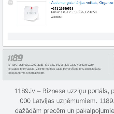
Audumu, galantērijas veikals, Organza t
20
+371 29259553
Puškina iela 20C, RĪGA, LV-1050
AUDUMI
(c) SIA TeleMedia 1992-2023. Šīs datu bāzes, tās daļas vai datu bāzē
iekļautās informācijas, vai informācijas daļas pavairošana un/vai izplatīšana
jebkādā formā stingri aizliegta.
1189.lv – Biznesa uzziņu portāls, 
000 Latvijas uzņēmumiem. 1189.lv
dažādām precēm un pakalpojumiem! 