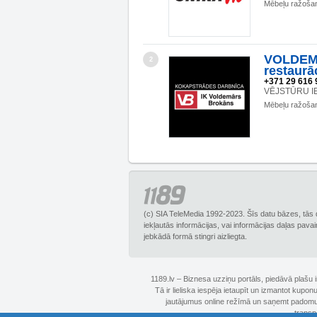
Mēbeļu ražoša
VOLDEM
2
restaurā
+371 29 616 
VĒJSTŪRU IE
Mēbeļu ražoša
(c) SIA TeleMedia 1992-2023. Šīs datu bāzes, tās 
iekļautās informācijas, vai informācijas daļas pava
jebkādā formā stingri aizliegta.
1189.lv – Biznesa uzziņu portāls, piedāvā plašu
Tā ir lieliska iespēja ietaupīt un izmantot kupo
jautājumus online režīmā un saņemt padomus 
transp