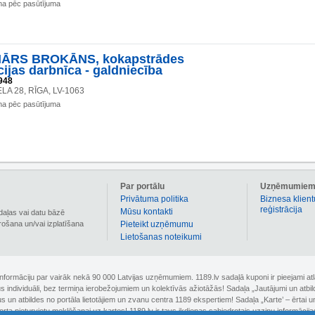
na pēc pasūtījuma
ĀRS BROKĀNS, kokapstrādes
cijas darbnīca - galdniecība
948
LA 28, RĪGA, LV-1063
na pēc pasūtījuma
Par portālu
Uzņēmumie
Privātuma politika
Biznesa klient
reģistrācija
Mūsu kontakti
daļas vai datu bāzē
irošana un/vai izplatīšana
Pieteikt uzņēmumu
Lietošanas noteikumi
 informāciju par vairāk nekā 90 000 Latvijas uzņēmumiem. 1189.lv sadaļā kuponi ir pieejami
nus individuāli, bez termiņa ierobežojumiem un kolektīvās ažiotāžās! Sadaļa „Jautājumi un atbi
un atbildes no portāla lietotājiem un zvanu centra 1189 ekspertiem! Sadaļa „Karte’ – ērtai un
orta pieturvietu meklēšanai uz kartes! 1189.lv ir tavs ikdienas sabiedrotais uzziņu informācija