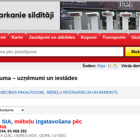
umi
Karte
Jautājumi un atbildes
Kuponi
Transports
Uzz
Mek
Šodien:
Rīga
-11
Vārda dien
juma – uzņēmumi un iestādes
NIECĪBAS PAKALPOJUMI
,
MĒBEĻU RESTAURĀCIJA UN REMONTS
lusējuma
 SIA,
mēbeļu
izgatavošana
pēc
uma
244, 65 068 292
LA 118C, OGRES NOV., OGRE, LV-5001