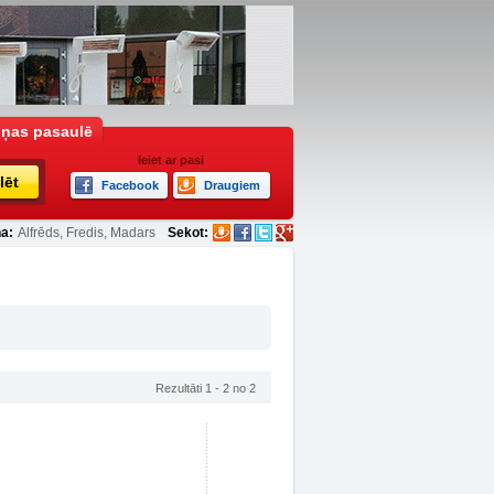
iņas pasaulē
Ieiet ar pasi
lēt
Facebook
Draugiem
a:
Alfrēds, Fredis, Madars
Sekot:
Rezultāti 1 - 2 no 2