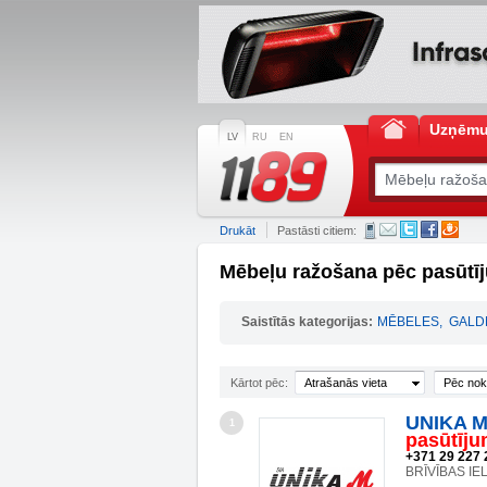
Uzņēm
LV
RU
EN
Drukāt
Pastāsti citiem:
Mēbeļu ražošana pēc pasūtī
Saistītās kategorijas:
MĒBELES
,
GALD
Kārtot pēc:
Atrašanās vieta
Pēc nok
UNIKA M
1
pasūtīj
+371 29 227 
BRĪVĪBAS IE