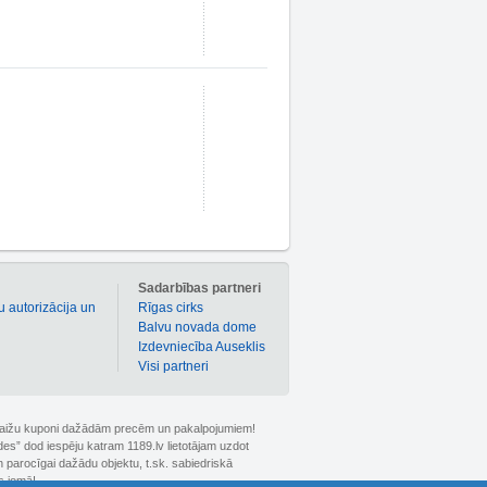
m
Sadarbības partneri
u autorizācija un
Rīgas cirks
Balvu novada dome
Izdevniecība Auseklis
Visi partneri
 atlaižu kuponi dažādām precēm un pakalpojumiem!
ldes” dod iespēju katram 1189.lv lietotājam uzdot
 parocīgai dažādu objektu, t.sk. sabiedriskā
s jomā!