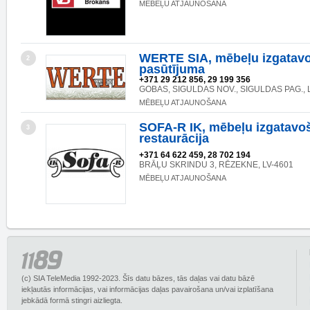
MĒBEĻU ATJAUNOŠANA
WERTE SIA, mēbeļu izgatav
2
pasūtījuma
+371 29 212 856, 29 199 356
GOBAS, SIGULDAS NOV., SIGULDAS PAG., 
MĒBEĻU ATJAUNOŠANA
SOFA-R IK, mēbeļu izgatavo
3
restaurācija
+371 64 622 459, 28 702 194
BRĀĻU SKRINDU 3, RĒZEKNE, LV-4601
MĒBEĻU ATJAUNOŠANA
(c) SIA TeleMedia 1992-2023. Šīs datu bāzes, tās daļas vai datu bāzē
iekļautās informācijas, vai informācijas daļas pavairošana un/vai izplatīšana
jebkādā formā stingri aizliegta.