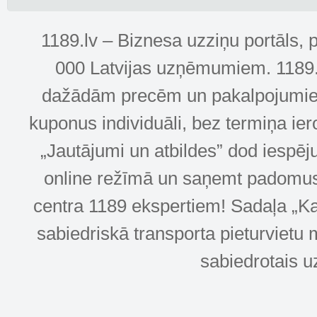
1189.lv – Biznesa uzziņu portāls, 
000 Latvijas uzņēmumiem. 1189.lv
dažādām precēm un pakalpojumiem! 
kuponus individuāli, bez termiņa ie
„Jautājumi un atbildes” dod iespēj
online režīmā un saņemt padomus u
centra 1189 ekspertiem! Sadaļa „Kar
sabiedriskā transporta pieturvietu 
sabiedrotais u