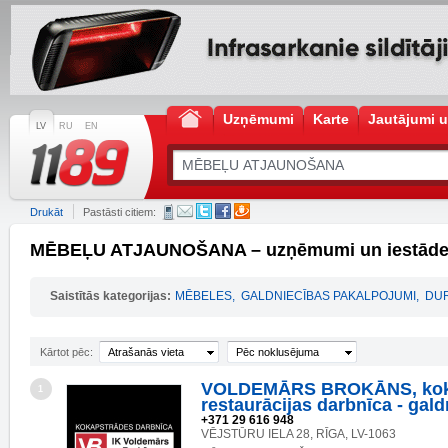
Uzņēmumi
Karte
Jautājumi u
LV
RU
EN
Drukāt
Pastāsti citiem:
MĒBEĻU ATJAUNOŠANA – uzņēmumi un iestād
Saistītās kategorijas:
MĒBELES
,
GALDNIECĪBAS PAKALPOJUMI
,
DUR
Kārtot pēc:
Atrašanās vieta
Pēc noklusējuma
VOLDEMĀRS BROKĀNS, kok
1
restaurācijas darbnīca - gald
+371 29 616 948
VĒJSTŪRU IELA 28, RĪGA, LV-1063