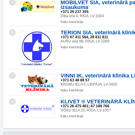
MOBILVET SIA, veterinārā pa
5
izsaukuma
+371 29 237 355
Dīķa iela 4, RĪGA, LV-1004
Kaķu kastrācija
TERION SIA, veterinārā klīni
6
+371 67 411 584, 28 811 811
AURU iela 9B, RĪGA, LV-1069
Kaķu kastrācija
VINNI IK, veterinārā klīnika L
7
+371 63 48 88 57
KRŪMU IELA 5, LIEPĀJA, LV-3405
Kaķu kastrācija
KLIVET ® VETERINĀRĀ KLĪ
8
+371 26 475 461; 67 188 766
VIŠĶU IELA 25, RĪGA, LV-1057
Kaķu kastrācija