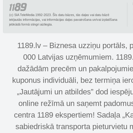
(c) SIA TeleMedia 1992-2023. Šīs datu bāzes, tās daļas vai datu bāzē
iekļautās informācijas, vai informācijas daļas pavairošana un/vai izplatīšana
jebkādā formā stingri aizliegta.
1189.lv – Biznesa uzziņu portāls, 
000 Latvijas uzņēmumiem. 1189.lv
dažādām precēm un pakalpojumiem! 
kuponus individuāli, bez termiņa ie
„Jautājumi un atbildes” dod iespēj
online režīmā un saņemt padomus u
centra 1189 ekspertiem! Sadaļa „Kar
sabiedriskā transporta pieturvietu 