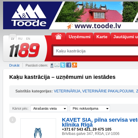
Uzņēmumi
Karte
Jautājumi u
LV
RU
EN
Drukāt
Pastāsti citiem:
Kaķu kastrācija – uzņēmumi un iestādes
Saistītās kategorijas:
VETERINĀRIJA, VETERINĀRIE PAKALPOJUMI
,
Kārtot pēc:
Atrašanās vieta
Pēc noklusējuma
KAVET SIA, pilna servisa vet
1
klīnika Rīgā
+371 67 543 421, 29 475 105
Brīvības gatve 347, RĪGA, LV-1006