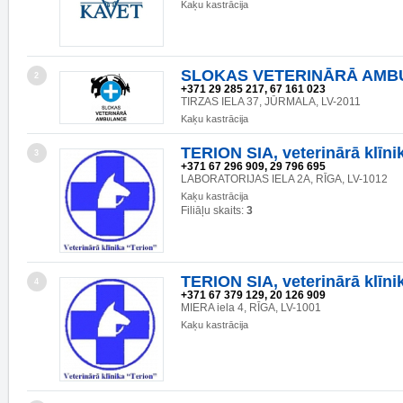
Kaķu kastrācija
SLOKAS VETERINĀRĀ AMB
2
+371 29 285 217, 67 161 023
TIRZAS IELA 37, JŪRMALA, LV-2011
Kaķu kastrācija
TERION SIA, veterinārā klīni
3
+371 67 296 909, 29 796 695
LABORATORIJAS IELA 2A, RĪGA, LV-1012
Kaķu kastrācija
Filiāļu skaits:
3
TERION SIA, veterinārā klīni
4
+371 67 379 129, 20 126 909
MIERA iela 4, RĪGA, LV-1001
Kaķu kastrācija