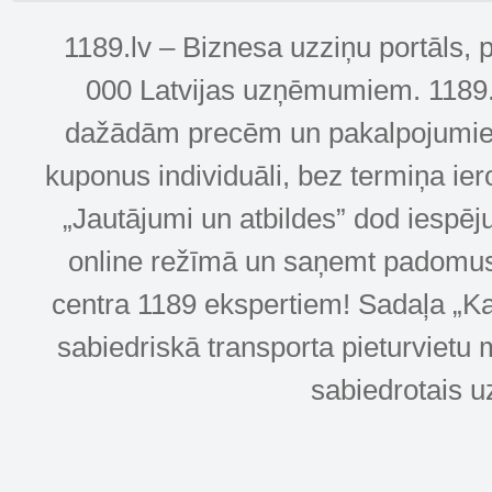
1189.lv – Biznesa uzziņu portāls, 
000 Latvijas uzņēmumiem. 1189.lv
dažādām precēm un pakalpojumiem! 
kuponus individuāli, bez termiņa ie
„Jautājumi un atbildes” dod iespēj
online režīmā un saņemt padomus u
centra 1189 ekspertiem! Sadaļa „Kar
sabiedriskā transporta pieturvietu 
sabiedrotais u