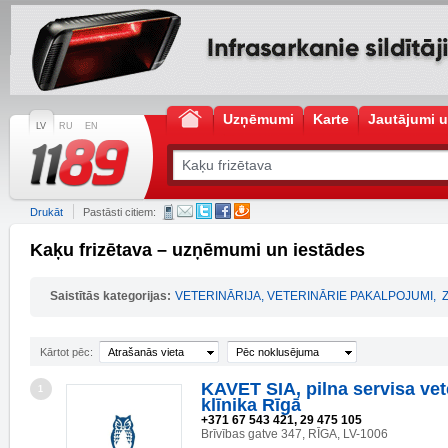
Uzņēmumi
Karte
Jautājumi u
LV
RU
EN
Drukāt
Pastāsti citiem:
Kaķu frizētava – uzņēmumi un iestādes
Saistītās kategorijas:
VETERINĀRIJA, VETERINĀRIE PAKALPOJUMI
,
Kārtot pēc:
Atrašanās vieta
Pēc noklusējuma
KAVET SIA, pilna servisa vet
1
klīnika Rīgā
+371 67 543 421, 29 475 105
Brīvības gatve 347, RĪGA, LV-1006