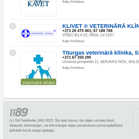
Kaķu frizētava
KLIVET ® VETERINĀRĀ KLĪ
2
+371 26 475 461; 67 188 766
VIŠĶU IELA 25, RĪGA, LV-1057
Kaķu frizētava
Titurgas veterinārā klīnika, S
3
+371 67 350 295
Uzvaras prospekts 11, ĶEKAVAS NOV., BALOŽ
Kaķu frizētava
(c) SIA TeleMedia 1992-2023. Šīs datu bāzes, tās daļas vai datu bāzē
iekļautās informācijas, vai informācijas daļas pavairošana un/vai izplatīšana
jebkādā formā stingri aizliegta.