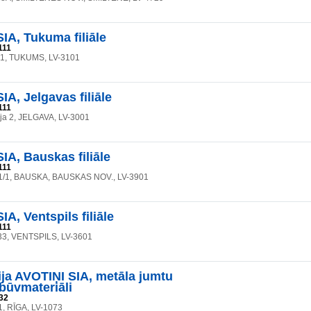
A, Tukuma filiāle
111
a 1, TUKUMS, LV-3101
A, Jelgavas filiāle
111
eja 2, JELGAVA, LV-3001
A, Bauskas filiāle
111
a 1/1, BAUSKA, BAUSKAS NOV., LV-3901
A, Ventspils filiāle
111
133, VENTSPILS, LV-3601
a AVOTIŅI SIA, metāla jumtu
būvmateriāli
32
1, RĪGA, LV-1073