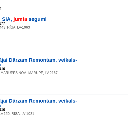
4
 SIA,
jumta
segumi
177
 443, RĪGA, LV-1063
jai Dārzam Remontam, veikals-
a
010
2, MĀRUPES NOV., MĀRUPE, LV-2167
jai Dārzam Remontam, veikals-
a
010
A 150, RĪGA, LV-1021