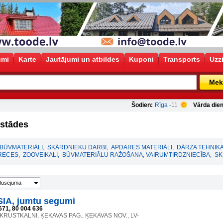
umi
Karte
Jautājumi un atbildes
Kuponi
Transports
Uzz
Mek
Šodien:
Rīga
-11
Vārda dien
estādes
BŪVMATERIĀLI
,
SKĀRDNIEKU DARBI
,
APDARES MATERIĀLI
,
DĀRZA TEHNIK
PRECES
,
ZOOVEIKALI
,
BŪVMATERIĀLU RAŽOŠANA, VAIRUMTIRDZNIECĪBA
,
SK
lusējuma
IA, jumtu segumi
671, 80 004 636
 KRUSTKALNI, ĶEKAVAS PAG., ĶEKAVAS NOV., LV-