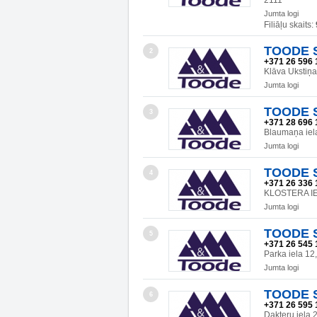
2111
Jumta logi
Filiāļu skaits:
TOODE SI
2
+371 26 596 
Klāva Ukstiņa
Jumta logi
TOODE SI
3
+371 28 696 
Blaumaņa ie
Jumta logi
TOODE SI
4
+371 26 336 
KLOSTERA IE
Jumta logi
TOODE SI
5
+371 26 545 
Parka iela 1
Jumta logi
TOODE SI
6
+371 26 595 
Dakteru iela