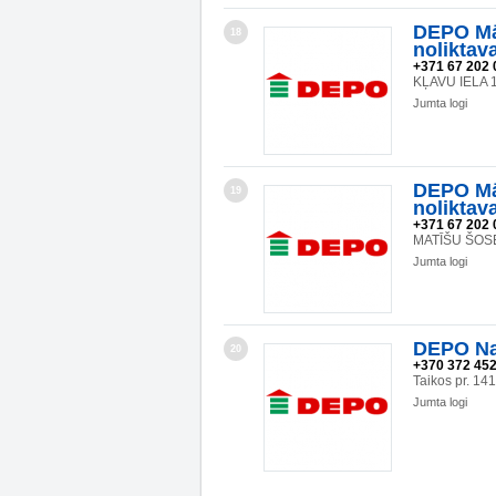
DEPO Mā
18
noliktav
+371 67 202 
KĻAVU IELA 1
Jumta logi
DEPO Mā
19
noliktav
+371 67 202 
MATĪŠU ŠOSE
Jumta logi
DEPO Na
20
+370 372 45
Taikos pr. 1
Jumta logi