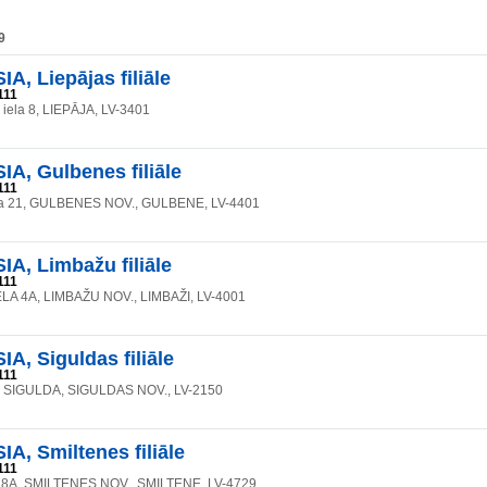
9
A, Liepājas filiāle
111
 iela 8, LIEPĀJA, LV-3401
A, Gulbenes filiāle
111
la 21, GULBENES NOV., GULBENE, LV-4401
A, Limbažu filiāle
111
LA 4A, LIMBAŽU NOV., LIMBAŽI, LV-4001
A, Siguldas filiāle
111
2, SIGULDA, SIGULDAS NOV., LV-2150
A, Smiltenes filiāle
111
 28A, SMILTENES NOV., SMILTENE, LV-4729