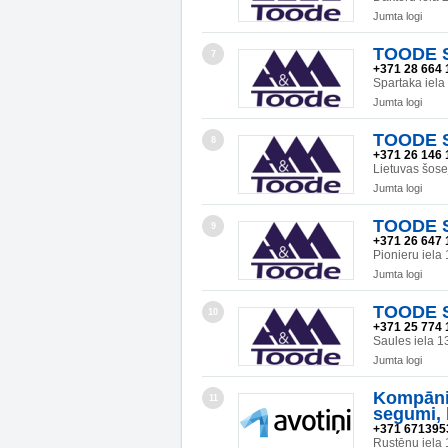
Jumta logi
TOODE SI
7
+371 28 664 
Spartaka iel
Jumta logi
TOODE SI
8
+371 26 146 
Lietuvas šos
Jumta logi
TOODE SI
9
+371 26 647 
Pionieru iel
Jumta logi
TOODE SI
10
+371 25 774 
Saules iela 
Jumta logi
Kompānij
11
segumi, 
+371 671395
Rustēnu iela 