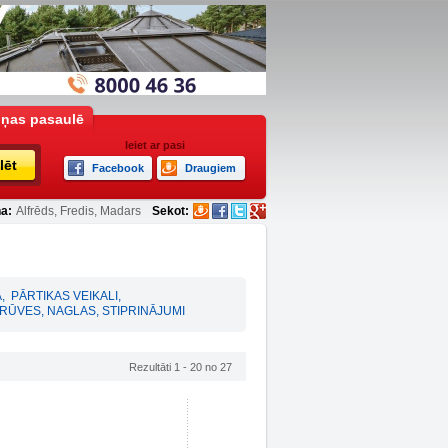
iņas pasaulē
Ieiet ar pasi
lēt
Facebook
Draugiem
a:
Alfrēds, Fredis, Madars
Sekot:
A
,
PĀRTIKAS VEIKALI
,
RŪVES, NAGLAS, STIPRINĀJUMI
Rezultāti 1 - 20 no 27