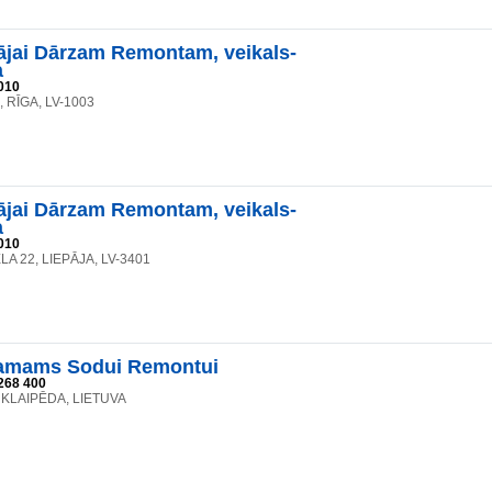
jai Dārzam Remontam, veikals-
a
010
6, RĪGA, LV-1003
jai Dārzam Remontam, veikals-
a
010
A 22, LIEPĀJA, LV-3401
mams Sodui Remontui
268 400
8, KLAIPĒDA, LIETUVA