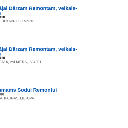
jai Dārzam Remontam, veikals-
a
010
, JĒKABPILS, LV-5201
jai Dārzam Remontam, veikals-
a
010
JA 6, VALMIERA, LV-4201
mams Sodui Remontui
280
41A, KAUNAS, LIETUVA