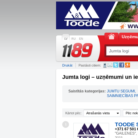
Uzņēm
LV
RU
EN
Drukāt
Pastāsti citiem:
Jumta logi – uzņēmumi un i
Saistītās kategorijas:
JUMTU SEGUMI
,
SAIMNIECĪBAS 
Kārtot pēc:
Atrašanās vieta
Pēc nok
TOODE S
1
+371 67 501 
"GAILENES",