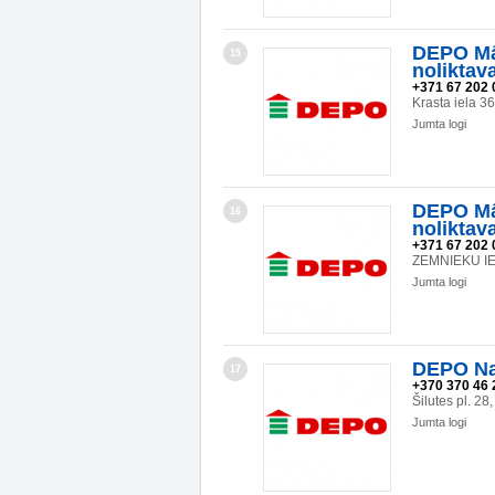
DEPO Mā
15
noliktav
+371 67 202 
Krasta iela 3
Jumta logi
DEPO Mā
16
noliktav
+371 67 202 
ZEMNIEKU IEL
Jumta logi
DEPO Na
17
+370 370 46 
Šilutes pl. 2
Jumta logi