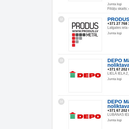
Jumta logi
Filiāļu skaits:
PRODUS
12
+371 27 768 
Latgales iela
Jumta logi
DEPO Mā
13
noliktav
+371 67 202 
LIELĀ IELA 
Jumta logi
DEPO Mā
14
noliktav
+371 67 202 
LUBĀNAS IEL
Jumta logi