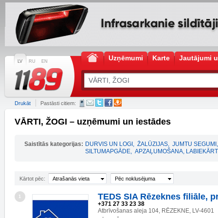
Uzņēmumi
Karte
Jautājumi u
LV
RU
EN
Drukāt
Pastāsti citiem:
VĀRTI, ŽOGI – uzņēmumi un iestādes
Saistītās kategorijas:
DURVIS UN LOGI
,
ŽALŪZIJAS
,
JUMTU SEGUMI
,
SILTUMAPGĀDE
,
APZAĻUMOŠANA, LABIEKĀR
Kārtot pēc:
Atrašanās vieta
Pēc noklusējuma
TEDS SIA Rēzeknes filiāle, p
1
+371 27 33 23 38
Atbrīvošanas aleja 104, RĒZEKNE, LV-4601