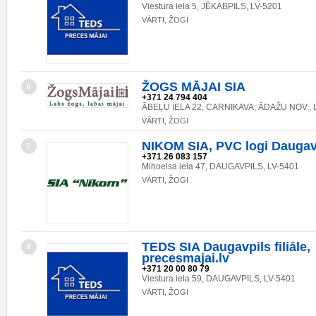
Viestura iela 5, JĒKABPILS, LV-5201
VĀRTI, ŽOGI
ŽOGS MĀJAI SIA
6
+371 24 794 404
ĀBEĻU IELA 22, CARNIKAVA, ĀDAŽU NOV., 
VĀRTI, ŽOGI
NIKOM SIA, PVC logi Daugav
7
+371 26 083 157
Mihoelsa iela 47, DAUGAVPILS, LV-5401
VĀRTI, ŽOGI
TEDS SIA Daugavpils filiāle,
8
precesmajai.lv
+371 20 00 80 79
Viestura iela 59, DAUGAVPILS, LV-5401
VĀRTI, ŽOGI