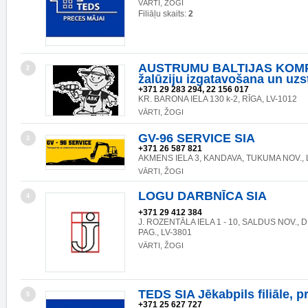
VĀRTI, ŽOGI
Filiāļu skaits:
2
AUSTRUMU BALTIJAS KOMP
2
žalūziju izgatavošana un uz
+371 29 283 294, 22 156 017
KR. BARONA IELA 130 k-2, RĪGA, LV-1012
VĀRTI, ŽOGI
GV-96 SERVICE SIA
3
+371 26 587 821
AKMENS IELA 3, KANDAVA, TUKUMA NOV., 
VĀRTI, ŽOGI
LOGU DARBNĪCA SIA
4
+371 29 412 384
J. ROZENTĀLA IELA 1 - 10, SALDUS NOV.,
PAG., LV-3801
VĀRTI, ŽOGI
TEDS SIA Jēkabpils filiāle, p
5
+371 25 627 727