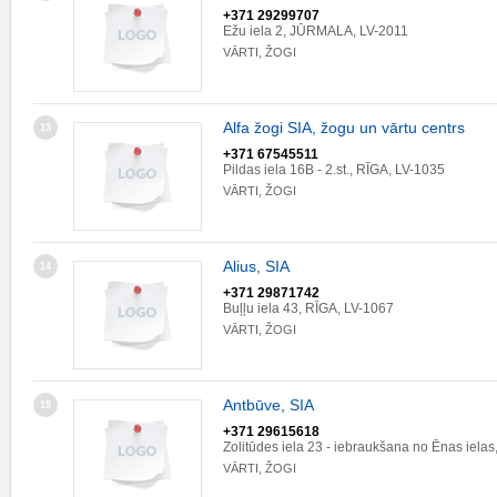
+371 29299707
Ežu iela 2, JŪRMALA, LV-2011
VĀRTI, ŽOGI
Alfa žogi SIA, žogu un vārtu centrs
13
+371 67545511
Pildas iela 16B - 2.st., RĪGA, LV-1035
VĀRTI, ŽOGI
Alius, SIA
14
+371 29871742
Buļļu iela 43, RĪGA, LV-1067
VĀRTI, ŽOGI
Antbūve, SIA
15
+371 29615618
Zolitūdes iela 23 - iebraukšana no Ēnas iela
VĀRTI, ŽOGI