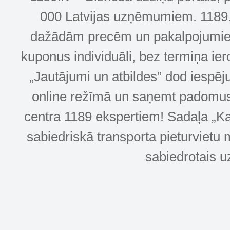
000 Latvijas uzņēmumiem. 1189.lv
dažādām precēm un pakalpojumiem! 
kuponus individuāli, bez termiņa ie
„Jautājumi un atbildes” dod iespēj
online režīmā un saņemt padomus u
centra 1189 ekspertiem! Sadaļa „Kar
sabiedriskā transporta pieturvietu 
sabiedrotais u