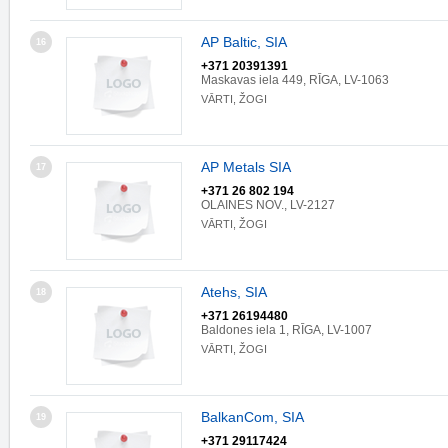
AP Baltic, SIA
16
+371 20391391
Maskavas iela 449, RĪGA, LV-1063
VĀRTI, ŽOGI
AP Metals SIA
17
+371 26 802 194
OLAINES NOV., LV-2127
VĀRTI, ŽOGI
Atehs, SIA
18
+371 26194480
Baldones iela 1, RĪGA, LV-1007
VĀRTI, ŽOGI
BalkanCom, SIA
19
+371 29117424