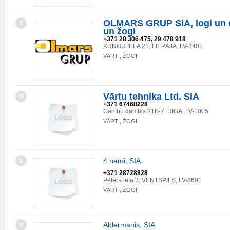
OLMARS GRUP SIA, logi un du
9
un žogi
+371 28 306 475, 29 478 918
KUNGU IELA 21, LIEPĀJA, LV-3401
VĀRTI, ŽOGI
Vārtu tehnika Ltd. SIA
10
+371 67468228
Ganību dambis 21B-7, RĪGA, LV-1005
VĀRTI, ŽOGI
4 nami, SIA
11
+371 28728828
Pētera iela 3, VENTSPILS, LV-3601
VĀRTI, ŽOGI
Aldermanis, SIA
12