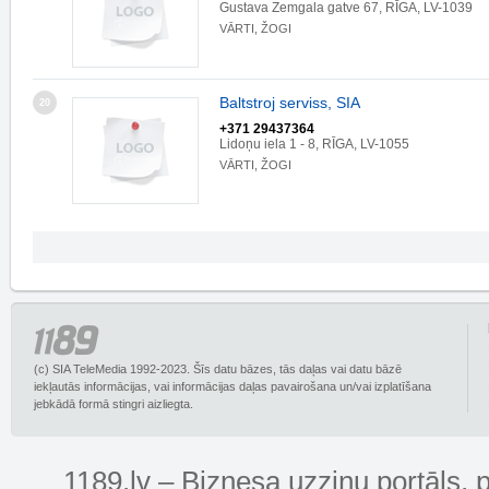
Gustava Zemgala gatve 67, RĪGA, LV-1039
VĀRTI, ŽOGI
Baltstroj serviss, SIA
20
+371 29437364
Lidoņu iela 1 - 8, RĪGA, LV-1055
VĀRTI, ŽOGI
(c) SIA TeleMedia 1992-2023. Šīs datu bāzes, tās daļas vai datu bāzē
iekļautās informācijas, vai informācijas daļas pavairošana un/vai izplatīšana
jebkādā formā stingri aizliegta.
1189.lv – Biznesa uzziņu portāls, 