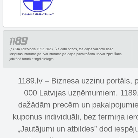
(c) SIA TeleMedia 1992-2023. Šīs datu bāzes, tās daļas vai datu bāzē
iekļautās informācijas, vai informācijas daļas pavairošana un/vai izplatīšana
jebkādā formā stingri aizliegta.
1189.lv – Biznesa uzziņu portāls, 
000 Latvijas uzņēmumiem. 1189.lv
dažādām precēm un pakalpojumiem! 
kuponus individuāli, bez termiņa ie
„Jautājumi un atbildes” dod iespēj