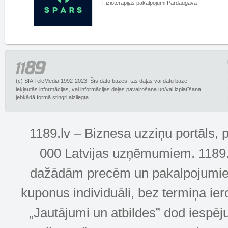
Fizioterapijas pakalpojumi Pārdaugavā
(c) SIA TeleMedia 1992-2023. Šīs datu bāzes, tās daļas vai datu bāzē
iekļautās informācijas, vai informācijas daļas pavairošana un/vai izplatīšana
jebkādā formā stingri aizliegta.
1189.lv – Biznesa uzziņu portāls, 
000 Latvijas uzņēmumiem. 1189.lv
dažādām precēm un pakalpojumiem! 
kuponus individuāli, bez termiņa ie
„Jautājumi un atbildes” dod iespēj