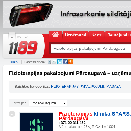
Uzņēmumi
Karte
Jautājumi u
LV
RU
EN
Drukāt
Pastāsti citiem:
Fizioterapijas pakalpojumi Pārdaugavā – uzņēmu
Saistītās kategorijas:
FIZIOTERAPIJAS PAKALPOJUMI
,
MASĀŽA
Kārtot pēc:
Pēc noklusējuma
Fizioterapijas
klīnika SPARS, 
1
Pārdaugavā
+371 22 311 462
Mūkusalas iela 25A, RĪGA, LV-1004