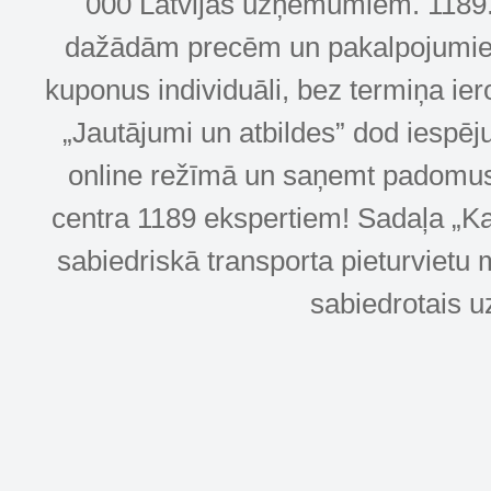
000 Latvijas uzņēmumiem. 1189.lv
dažādām precēm un pakalpojumiem! 
kuponus individuāli, bez termiņa ie
„Jautājumi un atbildes” dod iespēj
online režīmā un saņemt padomus u
centra 1189 ekspertiem! Sadaļa „Kar
sabiedriskā transporta pieturvietu 
sabiedrotais u