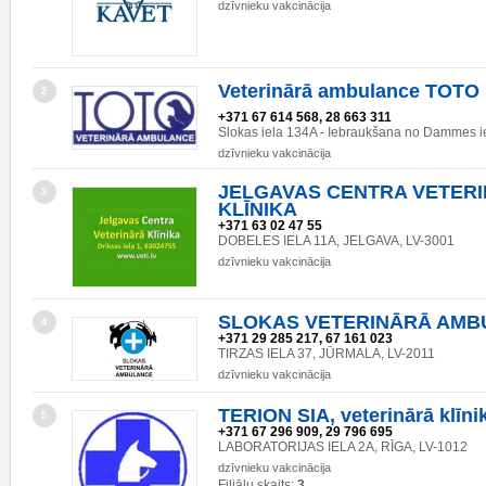
dzīvnieku vakcinācija
Veterinārā ambulance TOTO
2
+371 67 614 568, 28 663 311
Slokas iela 134A - Iebraukšana no Dammes i
dzīvnieku vakcinācija
JELGAVAS CENTRA VETER
3
KLĪNIKA
+371 63 02 47 55
DOBELES IELA 11A, JELGAVA, LV-3001
dzīvnieku vakcinācija
SLOKAS VETERINĀRĀ AMB
4
+371 29 285 217, 67 161 023
TIRZAS IELA 37, JŪRMALA, LV-2011
dzīvnieku vakcinācija
TERION SIA, veterinārā klīni
5
+371 67 296 909, 29 796 695
LABORATORIJAS IELA 2A, RĪGA, LV-1012
dzīvnieku vakcinācija
Filiāļu skaits:
3