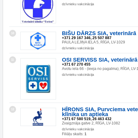
dzīvnieku vakcinācija
BIŠU DĀRZS SIA, veterinārā 
10
+371 29 167 346, 25 507 887
PAULA LEJIŅA IELA 5, RĪGA, LV-1029
dzīvnieku vakcinācija
OSI SERVISS SIA, veterinārā 
11
+371 67 270 455
Avotu iela 66 - (ieeja no pagalma), RĪGA, LV
dzīvnieku vakcinācija
HĪRONS SIA, Purvciema vete
12
klīnika un aptieka
+371 67 580 519, 26 463 432
Zvaigznāja gatve 2, RĪGA, LV-1082
dzīvnieku vakcinācija
Filiāļu skaits:
1