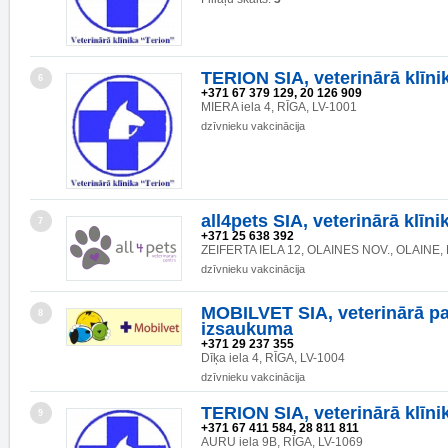
TERION SIA, veterinārā klīni
6
+371 67 379 129, 20 126 909
MIERA iela 4, RĪGA, LV-1001
dzīvnieku vakcinācija
all4pets SIA, veterinārā klīni
7
+371 25 638 392
ZEIFERTA IELA 12, OLAINES NOV., OLAINE, 
dzīvnieku vakcinācija
MOBILVET SIA, veterinārā pa
8
izsaukuma
+371 29 237 355
Dīķa iela 4, RĪGA, LV-1004
dzīvnieku vakcinācija
TERION SIA, veterinārā klīni
9
+371 67 411 584, 28 811 811
AURU iela 9B, RĪGA, LV-1069