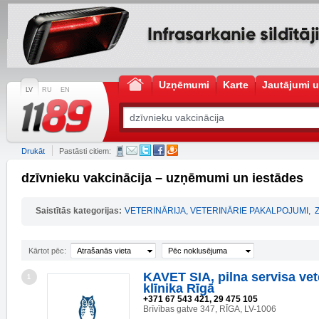
Uzņēmumi
Karte
Jautājumi u
LV
RU
EN
Drukāt
Pastāsti citiem:
dzīvnieku vakcinācija – uzņēmumi un iestādes
Saistītās kategorijas:
VETERINĀRIJA, VETERINĀRIE PAKALPOJUMI
,
Kārtot pēc:
Atrašanās vieta
Pēc noklusējuma
KAVET SIA, pilna servisa vet
1
klīnika Rīgā
+371 67 543 421, 29 475 105
Brīvības gatve 347, RĪGA, LV-1006