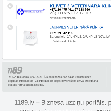
KLIVET ® VETERINĀRĀ KLĪ
13
+371 26 475 461; 67 188 766
VIŠĶU IELA 25, RĪGA, LV-1057
dzīvnieku vakcinācija
JAUNPILS VETERINĀRĀ KLĪNIKA
14
+371 29 342 116
Baronu iela, JAUNPILS, JAUNPILS NOV., LV
dzīvnieku vakcinācija
(c) SIA TeleMedia 1992-2023. Šīs datu bāzes, tās daļas vai datu bāzē
iekļautās informācijas, vai informācijas daļas pavairošana un/vai izplatīšana
jebkādā formā stingri aizliegta.
1189.lv – Biznesa uzziņu portāls, 