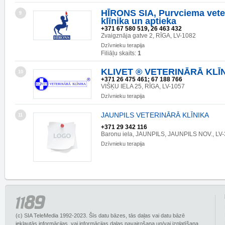
HĪRONS SIA, Purvciema vete
9
klīnika un aptieka
+371 67 580 519, 26 463 432
Zvaigznāja gatve 2, RĪGA, LV-1082
Dzīvnieku terapija
Filiāļu skaits:
1
KLIVET ® VETERINĀRĀ KLĪ
10
+371 26 475 461; 67 188 766
VIŠĶU IELA 25, RĪGA, LV-1057
Dzīvnieku terapija
JAUNPILS VETERINĀRĀ KLĪNIKA
11
+371 29 342 116
Baronu iela, JAUNPILS, JAUNPILS NOV., LV
Dzīvnieku terapija
(c) SIA TeleMedia 1992-2023. Šīs datu bāzes, tās daļas vai datu bāzē
iekļautās informācijas, vai informācijas daļas pavairošana un/vai izplatīšana